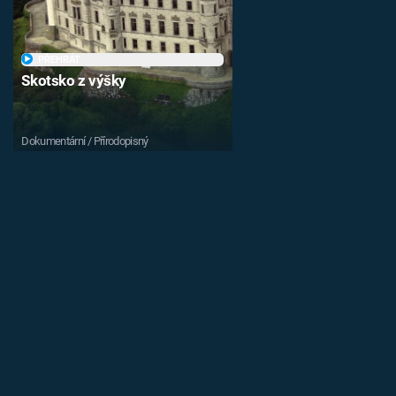
PŘEHRÁT
Skotsko z výšky
Dokumentární / Přírodopisný