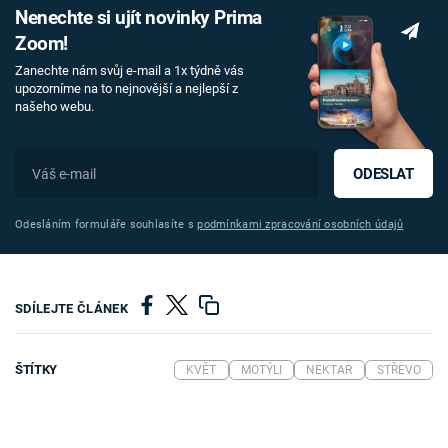
Nenechte si ujít novinky Prima
Zoom!
Zanechte nám svůj e-mail a 1x týdně vás
upozorníme na to nejnovější a nejlepší z
našeho webu.
ODESLAT
Odesláním formuláře souhlasíte s
podmínkami zpracování osobních údajů
SDÍLEJTE ČLÁNEK
ŠTÍTKY
KVĚT
MOTÝLI
NEKTAR
STŘEVO