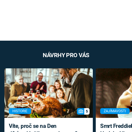
NÁVRHY PRO VÁS
5
HISTORIE
ZAJÍMAVOSTI
Víte, proč se na Den
Smrt Freddie