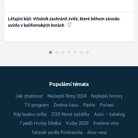
Létající kůň: Vrtulník zachránil zvíře, které během závodu
uvízlo v kalifornských horách
Populární témata
Jak zhubnout
Nejlepší filmy 2024
Nejlepší horory
TV program
Změna času
Partie
Počasí
Kdy budou volby
ZOO Nové začátky
Auto – katalog
7 pádů Honzy Dědka
Volby 2025
Svařené víno
Tatarák podle Pohlreicha
Aloe vera