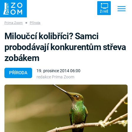
ŽIVĚ
Prima Zoom
■
Příroda
Trendy:
ZRÁDCI
UFO
DRUHÁ SVĚTOVÁ VÁLKA
Miloučcí kolibříci? Samci
ZÁHADY
VETŘELCI DÁVNOVĚKU
probodávají konkurentům střeva
zobákem
19. prosince 2014 06:00
PŘÍRODA
redakce Prima Zoom
Témata
Témata
Pořady
TV Program