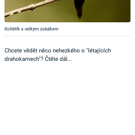
Časopis
Sledujte prima+
Kolibřík s velkým zobákem
Přihlášení
Chcete vědět něco nehezkého o "létajících
drahokamech"? Čtěte dál...
Sledujte nás