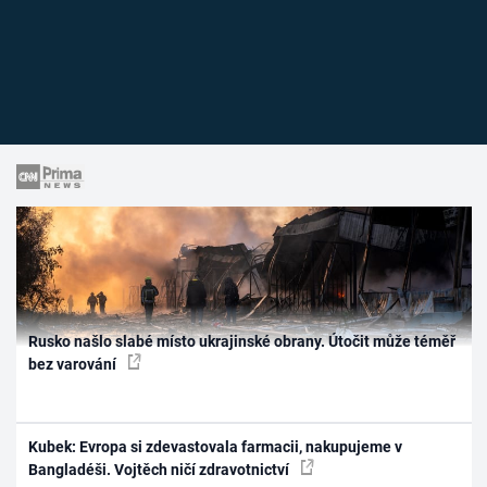
Rusko našlo slabé místo ukrajinské obrany. Útočit může téměř
bez varování
Kubek: Evropa si zdevastovala farmacii, nakupujeme v
Bangladéši. Vojtěch ničí zdravotnictví