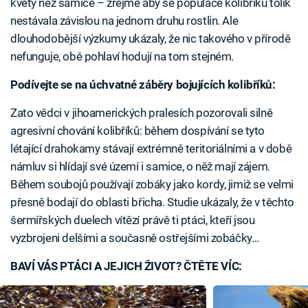
květy než samice – zřejmě aby se populace kolibříků tolik
nestávala závislou na jednom druhu rostlin. Ale
dlouhodobější výzkumy ukázaly, že nic takového v přírodě
nefunguje, obě pohlaví hodují na tom stejném.
Podívejte se na úchvatné záběry bojujících kolibříků:
Zato vědci v jihoamerických pralesích pozorovali silně
agresivní chování kolibříků: během dospívání se tyto
létající drahokamy stávají extrémně teritoriálními a v době
námluv si hlídají své území i samice, o něž mají zájem.
Během soubojů používají zobáky jako kordy, jimiž se velmi
přesně bodají do oblasti břicha. Studie ukázaly, že v těchto
šermířských duelech vítězí právě ti ptáci, kteří jsou
vyzbrojeni delšími a současně ostřejšími zobáčky…
BAVÍ VÁS PTÁCI A JEJICH ŽIVOT? ČTĚTE VÍC: