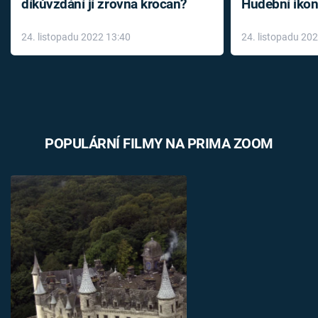
díkůvzdání jí zrovna krocan?
Hudební ikon
až do konce 
24. listopadu 2022 13:40
24. listopadu 20
léky
POPULÁRNÍ FILMY NA PRIMA ZOOM