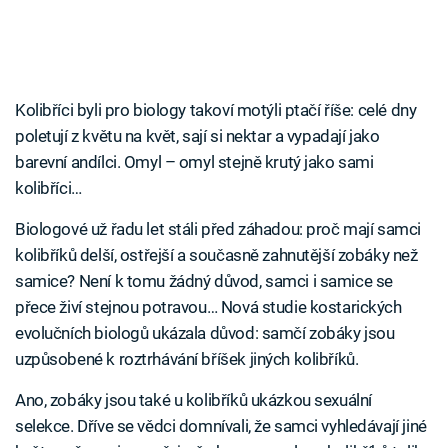
Kolibříci byli pro biology takoví motýli ptačí říše: celé dny
poletují z květu na květ, sají si nektar a vypadají jako
barevní andílci. Omyl – omyl stejně krutý jako sami
kolibříci…
Biologové už řadu let stáli před záhadou: proč mají samci
kolibříků delší, ostřejší a současně zahnutější zobáky než
samice? Není k tomu žádný důvod, samci i samice se
přece živí stejnou potravou… Nová studie kostarických
evolučních biologů ukázala důvod: samčí zobáky jsou
uzpůsobené k roztrhávání bříšek jiných kolibříků.
Ano, zobáky jsou také u kolibříků ukázkou sexuální
selekce. Dříve se vědci domnívali, že samci vyhledávají jiné