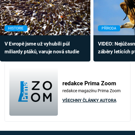
HISTORIE
PŘÍRODA
V Evropě jsme už vyhubili půl
VIDEO: Nejúžasn
miliardy ptáků, varuje nová studie
záběry letících 
redakce Prima Zoom
redakce magazínu Prima Zoom
VŠECHNY ČLÁNKY AUTORA