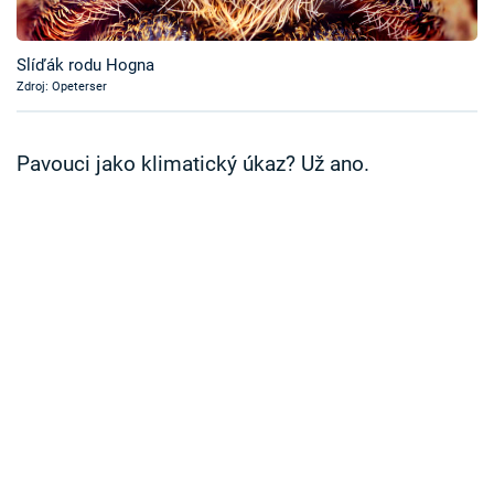
Časopis
Slíďák rodu Hogna
Sledujte prima+
Zdroj: Opeterser
Přihlášení
Pavouci jako klimatický úkaz? Už ano.
Sledujte nás