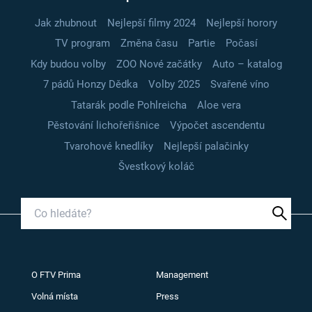
Jak zhubnout
Nejlepší filmy 2024
Nejlepší horory
TV program
Změna času
Partie
Počasí
Kdy budou volby
ZOO Nové začátky
Auto – katalog
7 pádů Honzy Dědka
Volby 2025
Svařené víno
Tatarák podle Pohlreicha
Aloe vera
Pěstování lichořeřišnice
Výpočet ascendentu
Tvarohové knedlíky
Nejlepší palačinky
Švestkový koláč
O FTV Prima
Management
Volná místa
Press