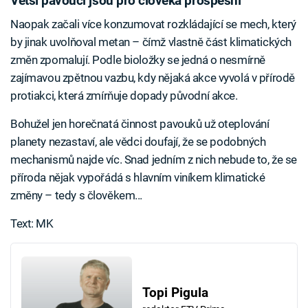
Větší pavouci jsou pro člověka prospěšní
Naopak začali více konzumovat rozkládající se mech, který
by jinak uvolňoval metan – čímž vlastně část klimatických
změn zpomalují. Podle bioložky se jedná o nesmírně
zajímavou zpětnou vazbu, kdy nějaká akce vyvolá v přírodě
protiakci, která zmírňuje dopady původní akce.
Bohužel jen horečnatá činnost pavouků už oteplování
planety nezastaví, ale vědci doufají, že se podobných
mechanismů najde víc. Snad jedním z nich nebude to, že se
příroda nějak vypořádá s hlavním viníkem klimatické
změny – tedy s člověkem...
Text: MK
Topi Pigula