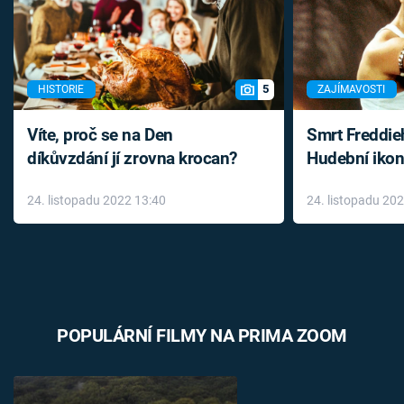
5
HISTORIE
ZAJÍMAVOSTI
Víte, proč se na Den
Smrt Freddie
díkůvzdání jí zrovna krocan?
Hudební ikon
až do konce 
24. listopadu 2022 13:40
24. listopadu 20
léky
POPULÁRNÍ FILMY NA PRIMA ZOOM