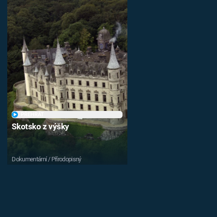
PŘEHRÁT
Skotsko z výšky
Dokumentární / Přírodopisný