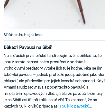
Slíďák druhu Hogna lenta
Důkaz? Pavouci na Sibiři
Na slíďácích je v sibiřské tundře zajímavé například to, že
jsou v tomto nehostinném prostředí v podstatě
vrcholovými predátory. A také jich tu je hodně. Říká se jim
také vlčí pavouci – jednak proto, že jsou podobně jako vlci
chlupatí, ale především pro jejich lovecké schopnosti. Když
Amanda Kolz srovnávala počet těchto pavouků s
množstvím opravdových vlků, zjistila, že pavoučí biomasy
je na Sibiři asi třikrát tolik, co té vlčí. To znamená, že na
každých 50 kilo vlků připadá asi
150 kilo pavouků.
..