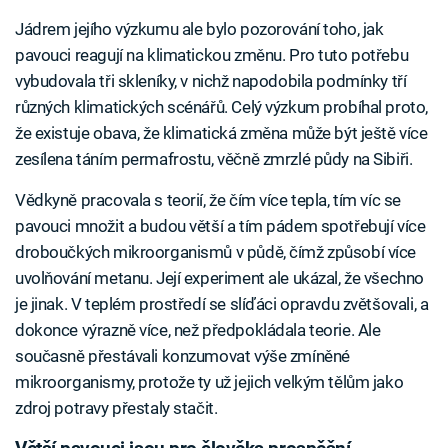
Jádrem jejího výzkumu ale bylo pozorování toho, jak
pavouci reagují na klimatickou změnu. Pro tuto potřebu
vybudovala tři skleníky, v nichž napodobila podmínky tří
různých klimatických scénářů. Celý výzkum probíhal proto,
že existuje obava, že klimatická změna může být ještě více
zesílena táním permafrostu, věčně zmrzlé půdy na Sibiři.
Vědkyně pracovala s teorií, že čím více tepla, tím víc se
pavouci množit a budou větší a tím pádem spotřebují více
droboučkých mikroorganismů v půdě, čímž způsobí více
uvolňování metanu. Její experiment ale ukázal, že všechno
je jinak. V teplém prostředí se slíďáci opravdu zvětšovali, a
dokonce výrazně více, než předpokládala teorie. Ale
současně přestávali konzumovat výše zmíněné
mikroorganismy, protože ty už jejich velkým tělům jako
zdroj potravy přestaly stačit.