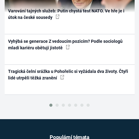
Varování tajných služeb: Putin chystá test NATO. Ve hře je i
útok na české sousedy
Vyhýbá se generace Z vedoucím pozicím? Podle sociologů
mladí kariéru obětují jistotě
Tragická čelní srážka u Pohořelic si vyžádala dva životy. Čtyři
lidé utrpěli těžká zranění
Populární témata