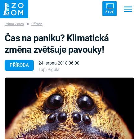
ŽIVĚ
Prima Zoom
■
Příroda
Trendy:
ZRÁDCI
UFO
DRUHÁ SVĚTOVÁ VÁLKA
Čas na paniku? Klimatická
ZÁHADY
VETŘELCI DÁVNOVĚKU
změna zvětšuje pavouky!
24. srpna 2018 06:00
PŘÍRODA
Topi Pigula
Témata
Témata
Pořady
TV Program