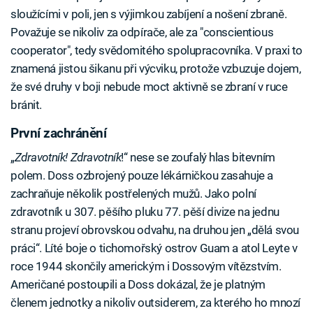
sloužícími v poli, jen s výjimkou zabíjení a nošení zbraně.
Považuje se nikoliv za odpírače, ale za "conscientious
cooperator", tedy svědomitého spolupracovníka. V praxi to
znamená jistou šikanu při výcviku, protože vzbuzuje dojem,
že své druhy v boji nebude moct aktivně se zbraní v ruce
bránit.
První zachránění
„
Zdravotník! Zdravotník
!“ nese se zoufalý hlas bitevním
polem. Doss ozbrojený pouze lékárničkou zasahuje a
zachraňuje několik postřelených mužů. Jako polní
zdravotník u 307. pěšího pluku 77. pěší divize na jednu
stranu projeví obrovskou odvahu, na druhou jen „dělá svou
práci“. Líté boje o tichomořský ostrov Guam a atol Leyte v
roce 1944 skončily americkým i Dossovým vítězstvím.
Američané postoupili a Doss dokázal, že je platným
členem jednotky a nikoliv outsiderem, za kterého ho mnozí