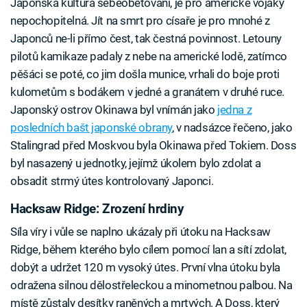
Japonská kultura sebeobětování, je pro americké vojáky
nepochopitelná. Jít na smrt pro císaře je pro mnohé z
Japonců ne-li přímo čest, tak čestná povinnost. Letouny
pilotů kamikaze padaly z nebe na americké lodě, zatímco
pěšáci se poté, co jim došla munice, vrhali do boje proti
kulometům s bodákem v jedné a granátem v druhé ruce.
Japonský ostrov Okinawa byl vnímán jako
jedna z
posledních bašt japonské obrany
, v nadsázce řečeno, jako
Stalingrad před Moskvou byla Okinawa před Tokiem. Doss
byl nasazený u jednotky, jejímž úkolem bylo zdolat a
obsadit strmý útes kontrolovaný Japonci.
Hacksaw Ridge: Zrození hrdiny
Síla víry i vůle se naplno ukázaly při útoku na Hacksaw
Ridge, během kterého bylo cílem pomocí lan a sítí zdolat,
dobýt a udržet 120 m vysoký útes. První vlna útoku byla
odražena silnou dělostřeleckou a minometnou palbou. Na
místě zůstaly desítky raněných a mrtvých. A Doss, který