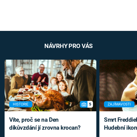
NÁVRHY PRO VÁS
5
HISTORIE
ZAJÍMAVOSTI
Víte, proč se na Den
Smrt Freddie
díkůvzdání jí zrovna krocan?
Hudební ikon
až do konce 