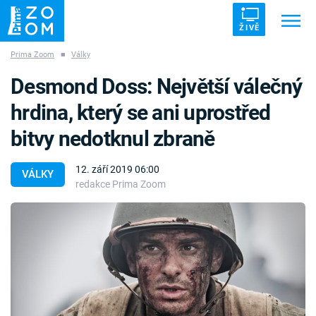
ŽIVĚ
Prima Zoom
■
Války
Trendy:
ZRÁDCI
UFO
DRUHÁ SVĚTOVÁ VÁLKA
Desmond Doss: Největší válečný
ZÁHADY
VETŘELCI DÁVNOVĚKU
hrdina, který se ani uprostřed
bitvy nedotknul zbraně
12. září 2019 06:00
VÁLKY
redakce Prima Zoom
Témata
Témata
Pořady
TV Program