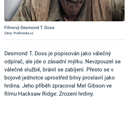
Časopis
Sledujte prima+
Filmový Desmond T. Doss
Zdroj: Profimedia.cz
Přihlášení
Desmond T. Doss je popisován jako válečný
Sledujte nás
odpírač, ale jde o zásadní mýlku. Nevzpouzel se
válečné službě, bránil se zabíjení. Přesto se v
bojové jednotce uprostřed bitvy proslavil jako
hrdina. Jeho příběh zpracoval Mel Gibson ve
filmu Hacksaw Ridge: Zrození hrdiny.