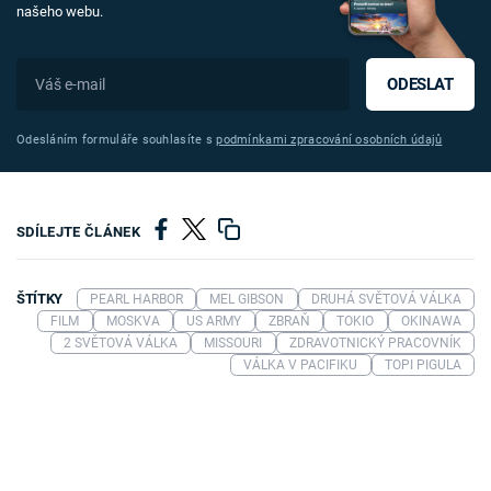
našeho webu.
ODESLAT
Odesláním formuláře souhlasíte s
podmínkami zpracování osobních údajů
SDÍLEJTE ČLÁNEK
ŠTÍTKY
PEARL HARBOR
MEL GIBSON
DRUHÁ SVĚTOVÁ VÁLKA
FILM
MOSKVA
US ARMY
ZBRAŇ
TOKIO
OKINAWA
2 SVĚTOVÁ VÁLKA
MISSOURI
ZDRAVOTNICKÝ PRACOVNÍK
VÁLKA V PACIFIKU
TOPI PIGULA