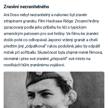
Zranění nezranitelného
Ani Doss nebyl nezranitelný a nakonec byl zraněn
střepinami granátu. Film Hacksaw Ridge: Zrození hrdiny
zpracovaný podle jeho příběhu ho líčí s typickým
americkým patosem pro své hrdiny. Ve filmu ke zranění
došlo poté co odkopával Japonci vržený granát a chvíli
předtím jiný „odpálkoval“ rukou podobně, jako by odpálil
míček při softballu. Skutečnost byla zřejmě méně filmová,
nicméně i přes své zranění „přepustil“ své místo na
nosítkách hůře zraněnému vojákovi.