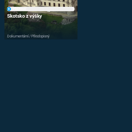
PŘEHRÁT
Skotsko z výšky
Dokumentární / Přírodopisný