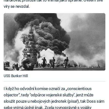
narukoval, protože tak to vnímal jako správné. Ovšem své
víry se nevzdal.
USS Bunker Hill
I když ho odvodní komise označí za „conscientious
objector“, tedy "odpůrce vojenské služby", jenž může
sloužit pouze u nebojových jednotek (písař), tak Doss sám
sebe vnímá úplně jinak. Zcela rovnoprávně s vojáky