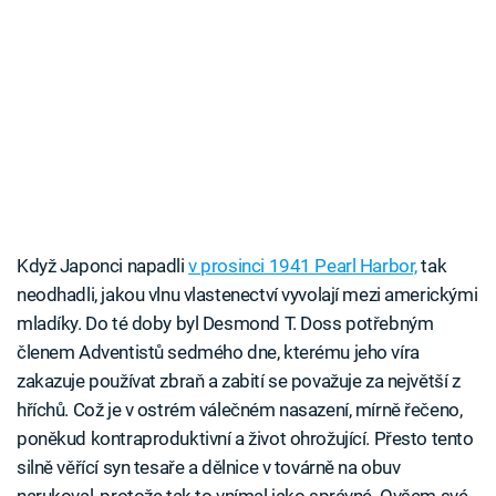
Když Japonci napadli
v prosinci 1941 Pearl Harbor,
tak
neodhadli, jakou vlnu vlastenectví vyvolají mezi americkými
mladíky. Do té doby byl Desmond T. Doss potřebným
členem Adventistů sedmého dne, kterému jeho víra
zakazuje používat zbraň a zabití se považuje za největší z
hříchů. Což je v ostrém válečném nasazení, mírně řečeno,
poněkud kontraproduktivní a život ohrožující. Přesto tento
silně věřící syn tesaře a dělnice v továrně na obuv