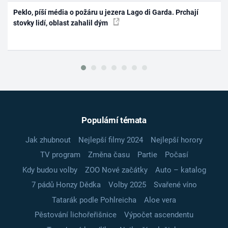
Peklo, píší média o požáru u jezera Lago di Garda. Prchají
stovky lidí, oblast zahalil dým
Populární témata
Jak zhubnout
Nejlepší filmy 2024
Nejlepší horory
TV program
Změna času
Partie
Počasí
Kdy budou volby
ZOO Nové začátky
Auto – katalog
7 pádů Honzy Dědka
Volby 2025
Svařené víno
Tatarák podle Pohlreicha
Aloe vera
Pěstování lichořeřišnice
Výpočet ascendentu