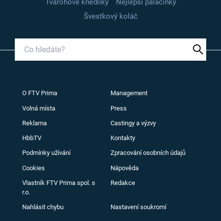
Tvarohové knedlíky
Nejlepší palačinky
Švestkový koláč
O FTV Prima
Management
Volná místa
Press
Reklama
Castingy a výzvy
HbbTV
Kontakty
Podmínky užívání
Zpracování osobních údajů
Cookies
Nápověda
Vlastník FTV Prima spol. s
Redakce
r.o.
Nahlásit chybu
Nastavení soukromí