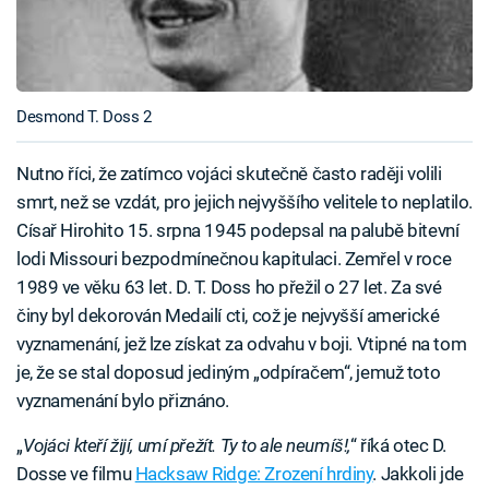
Desmond T. Doss 2
Nutno říci, že zatímco vojáci skutečně často raději volili
smrt, než se vzdát, pro jejich nejvyššího velitele to neplatilo.
Císař Hirohito 15. srpna 1945 podepsal na palubě bitevní
lodi Missouri bezpodmínečnou kapitulaci. Zemřel v roce
1989 ve věku 63 let. D. T. Doss ho přežil o 27 let. Za své
činy byl dekorován Medailí cti, což je nejvyšší americké
vyznamenání, jež lze získat za odvahu v boji. Vtipné na tom
je, že se stal doposud jediným „odpíračem“, jemuž toto
vyznamenání bylo přiznáno.
„
Vojáci kteří žijí, umí přežít. Ty to ale neumíš!,
“ říká otec D.
Dosse ve filmu
Hacksaw Ridge: Zrození hrdiny
. Jakkoli jde