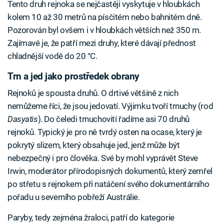
Tento druh rejnoka se nejčastěji vyskytuje v hloubkách
kolem 10 až 30 metrů na písčitém nebo bahnitém dně.
Pozorován byl ovšem i v hloubkách větších než 350 m.
Zajímavé je, že patří mezi druhy, které dávají přednost
chladnější vodě do 20 °C.
Trn a jed jako prostředek obrany
Rejnoků je spousta druhů. O drtivé většině z nich
nemůžeme říci, že jsou jedovatí. Výjimku tvoří trnuchy (rod
Dasyatis
). Do čeledi trnuchovití řadíme asi 70 druhů
rejnoků. Typický je pro ně tvrdý osten na ocase, který je
pokrytý slizem, který obsahuje jed, jenž může být
nebezpečný i pro člověka. Své by mohl vyprávět Steve
Irwin, moderátor přírodopisných dokumentů, který zemřel
po střetu s rejnokem při natáčení svého dokumentárního
pořadu u severního pobřeží Austrálie.
Paryby, tedy zejména žraloci, patří do kategorie