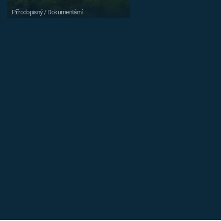
Přírodopisný / Dokumentární