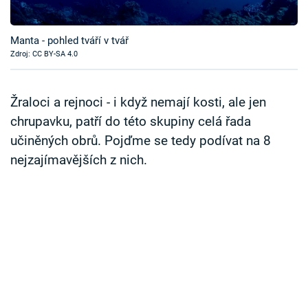
Časopis
Manta - pohled tváří v tvář
Sledujte prima+
Zdroj: CC BY-SA 4.0
Přihlášení
Žraloci a rejnoci - i když nemají kosti, ale jen
chrupavku, patří do této skupiny celá řada
učiněných obrů. Pojďme se tedy podívat na 8
Sledujte nás
nejzajímavějších z nich.