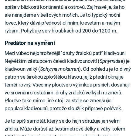
spíše v blízkosti kontinentů a ostrovů. Zajímavé je, že ho
ale nenajdeme v šelfových mořích. Je to typický noční
lovec, který dává přednost olihním, krevetám a malým
rybám. Pohybuje se v hloubkách od 200 do 1200 m.
Predátor na vymření
Mezi vůbec nejohroženější druhy žraloků patří kladivouni.
Největším zástupcem čeledi kladivounovití (
Sphyrnidae
) je
kladivoun velký (
Sphyrna mokarran
). Od pohledu je to divný
patron se širokou zploštělou hlavou, jejíž přední okraj je
téměř rovný. Všechny ploutve s výjimkou prsních, dosahují
ve srovnání s ostatními druhy žraloků velkých rozměrů.
Ploutve také mimo jiné stojí za stále se zmenšující
populací kladivounů, protože slouží k přípravě polévek.
Je to spíš samotář, který se do hejn sdružuje jen velmi
zřídka. Může dorůst až šestimetrové délky a váhy kolem