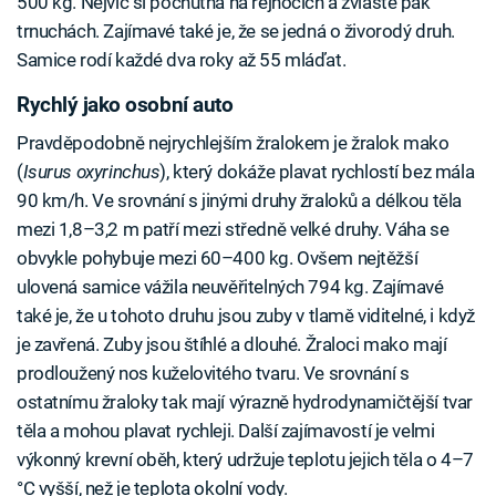
500 kg. Nejvíc si pochutná na rejnocích a zvláště pak
trnuchách. Zajímavé také je, že se jedná o živorodý druh.
Samice rodí každé dva roky až 55 mláďat.
Rychlý jako osobní auto
Pravděpodobně nejrychlejším žralokem je žralok mako
(
Isurus oxyrinchus
), který dokáže plavat rychlostí bez mála
90 km/h. Ve srovnání s jinými druhy žraloků a délkou těla
mezi 1,8–3,2 m patří mezi středně velké druhy. Váha se
obvykle pohybuje mezi 60–400 kg. Ovšem nejtěžší
ulovená samice vážila neuvěřitelných 794 kg. Zajímavé
také je, že u tohoto druhu jsou zuby v tlamě viditelné, i když
je zavřená. Zuby jsou štíhlé a dlouhé. Žraloci mako mají
prodloužený nos kuželovitého tvaru. Ve srovnání s
ostatnímu žraloky tak mají výrazně hydrodynamičtější tvar
těla a mohou plavat rychleji. Další zajímavostí je velmi
výkonný krevní oběh, který udržuje teplotu jejich těla o 4–7
°C vyšší, než je teplota okolní vody.