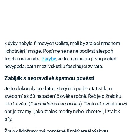
Kdyby nebylo filmových Čelistí, měli by žraloci mnohem
lichotivější image. Pojďme se na ně podívat alespoň
trochu nezaujatě.
Paryby
, ač to možná na první pohled
nevypadá, patří mezi vskutku fascinující zvířata.
Zabiják s nepravdivě špatnou pověstí
Je to dokonalý predátor, který má podle statistik na
svědomí až 60 napadení člověka ročně. Řeč je o žraloku
lidožravém (
Carchadoron carcharias
). Tento až dvoutunový
obr je známý i jako žralok modrý nebo, chcete-li, i žralok
bílý.
Žralok lidožravý má poměrně široký areál výskytu.