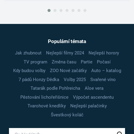
Populární témata
Jak zhubnout
Nejlepší filmy 2024
Nejlepší horory
TV program
Změna času
Partie
Počasí
Kdy budou volby
ZOO Nové začátky
Auto – katalog
7 pádů Honzy Dědka
Volby 2025
Svařené víno
Tatarák podle Pohlreicha
Aloe vera
Pěstování lichořeřišnice
Výpočet ascendentu
Tvarohové knedlíky
Nejlepší palačinky
Švestkový koláč