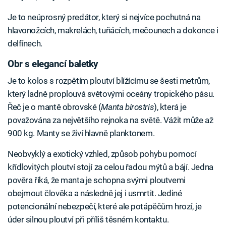
Je to neúprosný predátor, který si nejvíce pochutná na
hlavonožcích, makrelách, tuňácích, mečounech a dokonce i
delfínech.
Obr s elegancí baletky
Je to kolos s rozpětím ploutví blížícímu se šesti metrům,
který ladně proplouvá světovými oceány tropického pásu.
Řeč je o mantě obrovské (
Manta birostris
), která je
považována za největšího rejnoka na světě. Vážit může až
900 kg. Manty se živí hlavně planktonem.
Neobvyklý a exotický vzhled, způsob pohybu pomocí
křídlovitých ploutví stojí za celou řadou mýtů a bájí. Jedna
pověra říká, že manta je schopna svými ploutvemi
obejmout člověka a následně jej i usmrtit. Jediné
potencionální nebezpečí, které ale potápěčům hrozí, je
úder silnou ploutví při příliš těsném kontaktu.