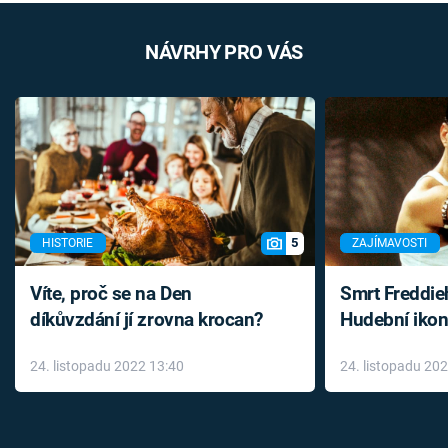
NÁVRHY PRO VÁS
5
HISTORIE
ZAJÍMAVOSTI
Víte, proč se na Den
Smrt Freddie
díkůvzdání jí zrovna krocan?
Hudební ikon
až do konce 
24. listopadu 2022 13:40
24. listopadu 20
léky