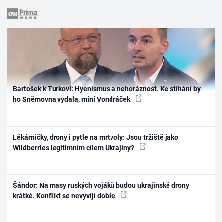
Bartošek k Turkovi: Hyenismus a nehoráznost. Ke stíhání by
ho Sněmovna vydala, míní Vondráček
Lékárničky, drony i pytle na mrtvoly: Jsou tržiště jako
Wildberries legitimním cílem Ukrajiny?
Šándor: Na masy ruských vojáků budou ukrajinské drony
krátké. Konflikt se nevyvíjí dobře