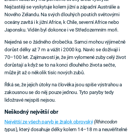
Nejčastěji se vyskytuje kolem jižní a západní Austrálie a
Nového Zélandu. Na svých dlouhých poutích světovými
oceány zavítá i k jižní Africe, k Chile, severní Africe nebo
Japonsku. Viděn byl dokonce i ve Středozemním moři.
Nejedná se o žádného drobečka. Samci mohou výjimečně
dorůst délky až 7 m a vážit i 2000 kg. Navíc se dožívají i
70–100 let. Zajímavostí je, že jim vylomené zuby celý život
dorůstají a když se to na konci dlouhého života sečte,
může jít až o několik tisíc nových zubů.
Říká se, že jejich útoky na člověka jsou spíše výstrahou a
zakousnou se do něj pouze jednou. Tyto paryby tedy
lidožravé nejspíš nejsou.
Neškodný největší obr
Největší ze všech paryb je žralok obrovský
(Rhincodon
typus
), který dosahuje délky kolem 14–18 m a neuvěřitelné