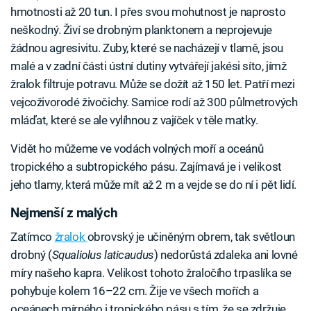
hmotnosti až 20 tun. I přes svou mohutnost je naprosto
neškodný. Živí se drobným planktonem a neprojevuje
žádnou agresivitu. Zuby, které se nacházejí v tlamě, jsou
malé a v zadní části ústní dutiny vytvářejí jakési síto, jímž
žralok filtruje potravu. Může se dožít až 150 let. Patří mezi
vejcoživorodé živočichy. Samice rodí až 300 půlmetrových
mláďat, které se ale vylíhnou z vajíček v těle matky.
Vidět ho můžeme ve vodách volných moří a oceánů
tropického a subtropického pásu. Zajímavá je i velikost
jeho tlamy, která může mít až 2 m a vejde se do ní i pět lidí.
Nejmenší z malých
Zatímco
žralok
obrovský je učiněným obrem, tak světloun
drobný (
Squaliolus laticaudus
) nedorůstá zdaleka ani lovné
míry našeho kapra. Velikost tohoto žraločího trpaslíka se
pohybuje kolem 16–22 cm. Žije ve všech mořích a
oceánech mírného i tropického pásu s tím, že se zdržuje