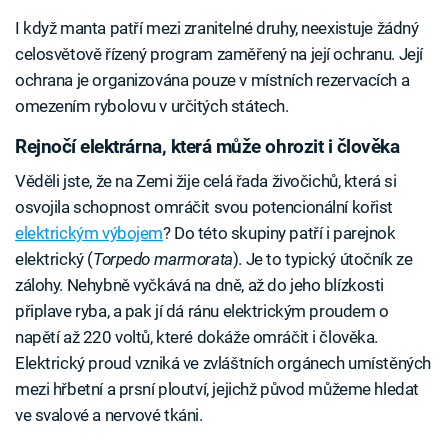
I když manta patří mezi zranitelné druhy, neexistuje žádný
celosvětově řízený program zaměřený na její ochranu. Její
ochrana je organizována pouze v místních rezervacích a
omezením rybolovu v určitých státech.
Rejnočí elektrárna, která může ohrozit i člověka
Věděli jste, že na Zemi žije celá řada živočichů, která si
osvojila schopnost omráčit svou potencionální kořist
elektrickým výbojem
? Do této skupiny patří i parejnok
elektrický (
Torpedo marmorata
). Je to typický útočník ze
zálohy. Nehybně vyčkává na dně, až do jeho blízkosti
připlave ryba, a pak jí dá ránu elektrickým proudem o
napětí až 220 voltů, které dokáže omráčit i člověka.
Elektrický proud vzniká ve zvláštních orgánech umístěných
mezi hřbetní a prsní ploutví, jejichž původ můžeme hledat
ve svalové a nervové tkáni.