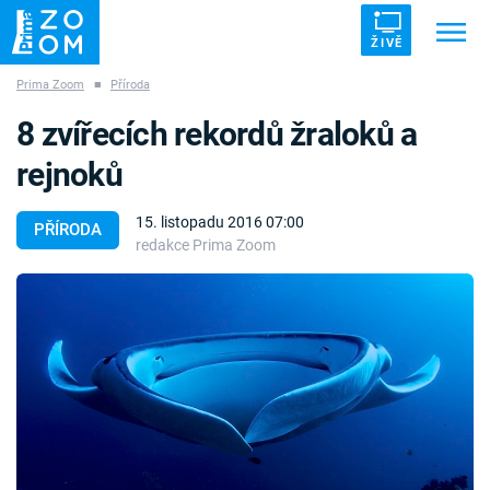
ŽIVĚ
Prima Zoom
■
Příroda
Trendy:
ZRÁDCI
UFO
DRUHÁ SVĚTOVÁ VÁLKA
8 zvířecích rekordů žraloků a
ZÁHADY
VETŘELCI DÁVNOVĚKU
rejnoků
15. listopadu 2016 07:00
PŘÍRODA
redakce Prima Zoom
Témata
Témata
Pořady
TV Program