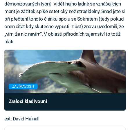
démonizovaných tvorů. Vidět hejno ladně se vznášejících
mant je zážitek spíše estetický než strašidelný. Snad jste si
při přečtení tohoto článku spolu se Sokratem (tedy pokud
onen citát kdy skutečně vypustil z úst) znovu uvědomili, že
„vím, že nic nevím“. V oblasti přírodních tajemství to totiž
platí.
ZAJÍMAVOSTI
Žraloci kladivouni
ext: David Hainall