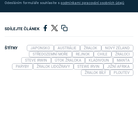
Odesláním formuláře souhlasíte s
podmínkami zpracování osobních údajů
SDÍLEJTE ČLÁNEK
ŠTÍTKY
JAPONSKO
AUSTRÁLIE
ŽRALOK
NOVÝ ZÉLAND
STŘEDOZEMNÍ MOŘE
REJNOK
CHILE
ŽRALOCI
STEVE IRWIN
ÚTOK ŽRALOKA
KLADIVOUN
MANTA
PARYBY
ŽRALOK LIDOŽRAVY
STEWE IRVIN
JIŽNÍ AFRIKA
ŽRALOK BÍLÝ
PLOUTEV