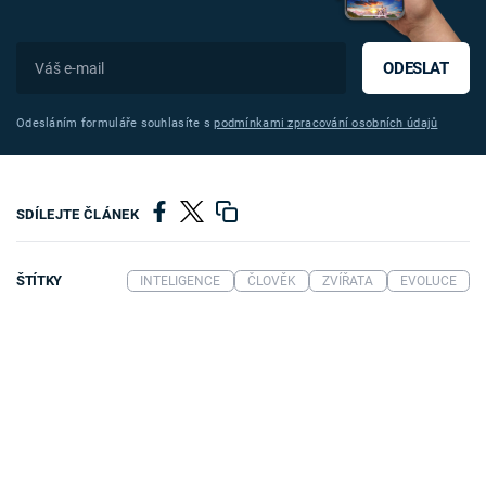
ODESLAT
Odesláním formuláře souhlasíte s
podmínkami zpracování osobních údajů
SDÍLEJTE ČLÁNEK
ŠTÍTKY
INTELIGENCE
ČLOVĚK
ZVÍŘATA
EVOLUCE