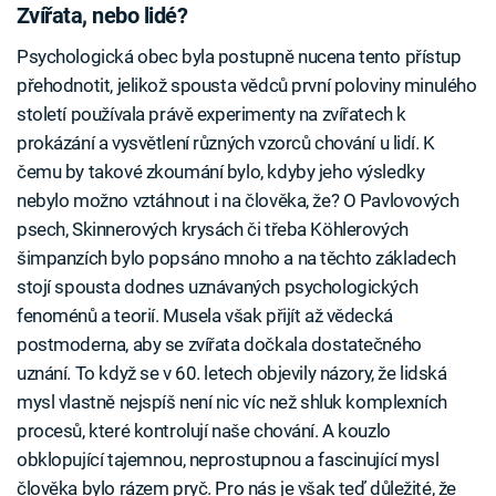
Zvířata, nebo lidé?
Psychologická obec byla postupně nucena tento přístup
přehodnotit, jelikož spousta vědců první poloviny minulého
století používala právě experimenty na zvířatech k
prokázání a vysvětlení různých vzorců chování u lidí. K
čemu by takové zkoumání bylo, kdyby jeho výsledky
nebylo možno vztáhnout i na člověka, že? O Pavlovových
psech, Skinnerových krysách či třeba Köhlerových
šimpanzích bylo popsáno mnoho a na těchto základech
stojí spousta dodnes uznávaných psychologických
fenoménů a teorií. Musela však přijít až vědecká
postmoderna, aby se zvířata dočkala dostatečného
uznání. To když se v 60. letech objevily názory, že lidská
mysl vlastně nejspíš není nic víc než shluk komplexních
procesů, které kontrolují naše chování. A kouzlo
obklopující tajemnou, neprostupnou a fascinující mysl
člověka bylo rázem pryč. Pro nás je však teď důležité, že