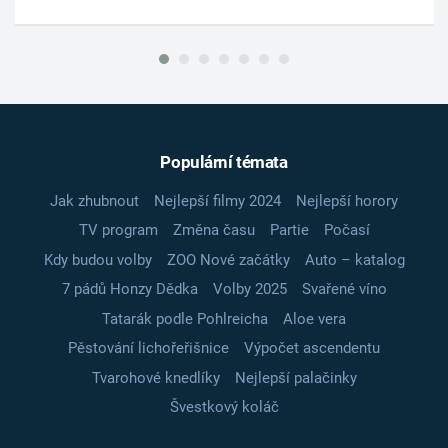
Populární témata
Jak zhubnout
Nejlepší filmy 2024
Nejlepší horory
TV program
Změna času
Partie
Počasí
Kdy budou volby
ZOO Nové začátky
Auto – katalog
7 pádů Honzy Dědka
Volby 2025
Svařené víno
Tatarák podle Pohlreicha
Aloe vera
Pěstování lichořeřišnice
Výpočet ascendentu
Tvarohové knedlíky
Nejlepší palačinky
Švestkový koláč