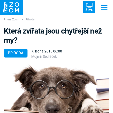
ŽIVĚ
Prima Zoom
■
Příroda
Trendy:
ZRÁDCI
UFO
DRUHÁ SVĚTOVÁ VÁLKA
Která zvířata jsou chytřejší než
ZÁHADY
VETŘELCI DÁVNOVĚKU
my?
7. ledna 2018 06:00
PŘÍRODA
Mojmír Sedláček
Témata
Témata
Pořady
TV Program