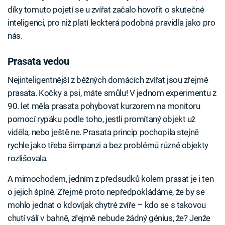
díky tomuto pojetí se u zvířat začalo hovořit o skutečné
inteligenci, pro niž platí leckterá podobná pravidla jako pro
nás.
Failed to fetch
Prasata vedou
Nejinteligentnější z běžných domácích zvířat jsou zřejmě
prasata. Kočky a psi, máte smůlu! V jednom experimentu z
90. let měla prasata pohybovat kurzorem na monitoru
pomocí rypáku podle toho, jestli promítaný objekt už
viděla, nebo ještě ne. Prasata princip pochopila stejně
rychle jako třeba šimpanzi a bez problémů různé objekty
rozlišovala.
A mimochodem, jedním z předsudků kolem prasat je i ten
o jejich špíně. Zřejmě proto nepředpokládáme, že by se
mohlo jednat o kdovíjak chytré zvíře – kdo se s takovou
chutí válí v bahně, zřejmě nebude žádný génius, že? Jenže