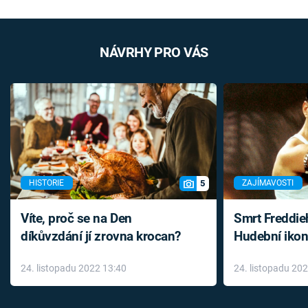
NÁVRHY PRO VÁS
5
HISTORIE
ZAJÍMAVOSTI
Víte, proč se na Den
Smrt Freddie
díkůvzdání jí zrovna krocan?
Hudební ikon
až do konce 
24. listopadu 2022 13:40
24. listopadu 20
léky