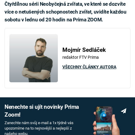
Čtyřdílnou sérii Neobyčejná zvířata, ve které se dozvíte
více o netušených schopnostech zvířat, uvidíte každou
sobotu v lednu od 20 hodin na Prima ZOOM.
Mojmír Sedláček
redaktor FTV Prima
VŠECHNY ČLÁNKY AUTORA
Nenechte si ujít novinky Prima
Zoom!
Zanechte nám svůj e-mail a 1x týdně vás
upozorníme na to nejnovější a nejlepší z
našeho webu.