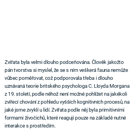
Zvířata byla velmi dlouho podceňována. Člověk jakožto
pán tvorstva si myslel, že se s ním veškerá fauna nemůže
vůbec poměřovat, což podporovala třeba i dlouho
uznávaná teorie britského psychologa C. Lloyda Morgana
z 19. století, podle něhož není možné pohlížet na jakékoli
zvířecí chování z pohledu vyšších kognitivních procesů, na
jaké jsme zvyklí u lidí. Zvířata podle něj byla primitivními
formami živočichů, které reagují pouze na základě nutné
interakce s prostředím.