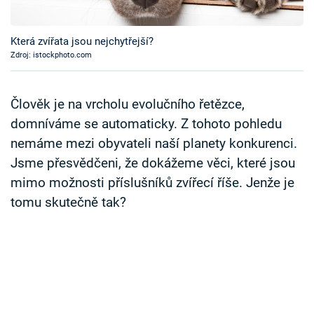
Časopis
Která zvířata jsou nejchytřejší?
Sledujte prima+
Zdroj: istockphoto.com
Přihlášení
Člověk je na vrcholu evolučního řetězce,
domníváme se automaticky. Z tohoto pohledu
nemáme mezi obyvateli naší planety konkurenci.
Sledujte nás
Jsme přesvědčeni, že dokážeme věci, které jsou
mimo možnosti příslušníků zvířecí říše. Jenže je
tomu skutečně tak?