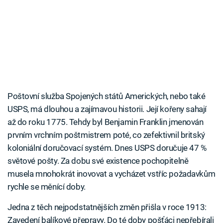
Poštovní služba Spojených států Amerických, nebo také
USPS, má dlouhou a zajímavou historii. Její kořeny sahají
až do roku 1775. Tehdy byl Benjamin Franklin jmenován
prvním vrchním poštmistrem poté, co zefektivnil britský
koloniální doručovací systém. Dnes USPS doručuje 47 %
světové pošty. Za dobu své existence pochopitelně
musela mnohokrát inovovat a vycházet vstříc požadavkům
rychle se měnící doby.
Jedna z těch nejpodstatnějších změn přišla v roce 1913:
Zavedení balíkové přepravy. Do té doby pošťáci nepřebírali