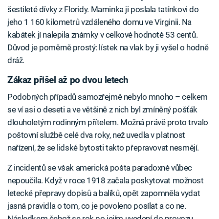
šestileté dívky z Floridy. Maminka ji poslala tatínkovi do
jeho 1 160 kilometrů vzdáleného domu ve Virginii. Na
kabátek jí nalepila známky v celkové hodnotě 53 centů.
Důvod je poměrně prostý: lístek na vlak by ji vyšel o hodně
dráž.
Zákaz přišel až po dvou letech
Podobných případů samozřejmě nebylo mnoho – celkem
se ví asi o deseti a ve většině z nich byl zmíněný pošťák
dlouholetým rodinným přítelem. Možná právě proto trvalo
poštovní službě celé dva roky, než uvedla v platnost
nařízení, že se lidské bytosti takto přepravovat nesmějí.
Z incidentů se však americká pošta paradoxně vůbec
nepoučila. Když v roce 1918 začala poskytovat možnost
letecké přepravy dopisů a balíků, opět zapomněla vydat
jasná pravidla o tom, co je povoleno posílat a co ne.
Následkem čehož se rok po jejím uvedení do provozu