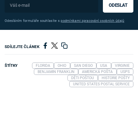
ODESLAT
Odesláním formuláře souhlasíte s
podmínkami zpracování osobních údajů
SDÍLEJTE ČLÁNEK
ŠTÍTKY
FLORIDA
OHIO
SAN DIEGO
USA
VIRGINIE
BENJAMIN FRANKLIN
AMERICKÁ POŠTA
USPS
DĚTI POŠTOU
HISTORIE POŠTY
UNITED STATES POSTAL SERVICE