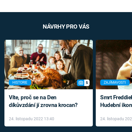
NÁVRHY PRO VÁS
5
HISTORIE
ZAJÍMAVOSTI
Víte, proč se na Den
Smrt Freddie
díkůvzdání jí zrovna krocan?
Hudební ikon
až do konce 
24. listopadu 2022 13:40
24. listopadu 20
léky