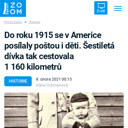
ŽIVĚ
Prima Zoom
■
Historie
Trendy:
ZRÁDCI
UFO
DRUHÁ SVĚTOVÁ VÁLKA
Do roku 1915 se v Americe
ZÁHADY
VETŘELCI DÁVNOVĚKU
posílaly poštou i děti. Šestiletá
dívka tak cestovala
1 160 kilometrů
Témata
8. února 2021 00:15
HISTORIE
Klára Ochmanová
Témata
Pořady
TV Program