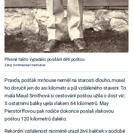
Přesně takto vypadalo posílání dětí poštou
Zdroj: Smithsonian Institution
Pravda, pošťák mrňouse neměl na starosti dlouho, musel
ho doručit jen do asi kilometr a půl vzdáleného stavení. To
malá Maud Smithová si cestování poštou užila o dost víc.
S ostatními balíky ujela vlakem 64 kilometrů. May
Pierstorffovou pak rodiče dokonce poslali vlakovou
poštou 120 kilometrů daleko.
Rekordní vzdálenost nicméně urazil živý balíček v podobě