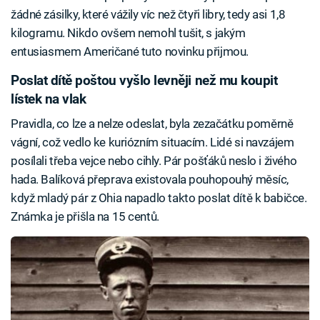
žádné zásilky, které vážily víc než čtyři libry, tedy asi 1,8
kilogramu. Nikdo ovšem nemohl tušit, s jakým
entusiasmem Američané tuto novinku přijmou.
Poslat dítě poštou vyšlo levněji než mu koupit
lístek na vlak
Pravidla, co lze a nelze odeslat, byla zezačátku poměrně
vágní, což vedlo ke kuriózním situacím. Lidé si navzájem
posílali třeba vejce nebo cihly. Pár pošťáků neslo i živého
hada. Balíková přeprava existovala pouhopouhý měsíc,
když mladý pár z Ohia napadlo takto poslat dítě k babičce.
Známka je přišla na 15 centů.