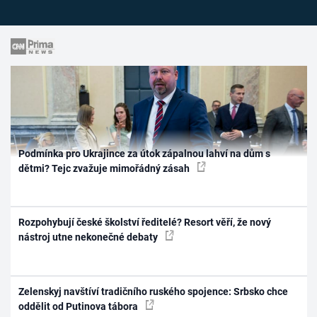
Podmínka pro Ukrajince za útok zápalnou lahví na dům s
dětmi? Tejc zvažuje mimořádný zásah
Rozpohybují české školství ředitelé? Resort věří, že nový
nástroj utne nekonečné debaty
Zelenskyj navštíví tradičního ruského spojence: Srbsko chce
oddělit od Putinova tábora