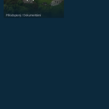
Přírodopisný / Dokumentární