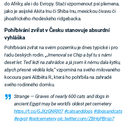
do Afriky, ale i do Evropy. Stačí vzpomenout psí plemena,
jako je asijské Akita Inu či Shiba Inu, mexickou čivavu či
jihoafrického rhodéského ridgebacka.
Pohřbívání zvířat v Česku stanovuje absurdní
vyhláška
Pohřbívání zvířat na svém pozemku je dnes typické i pro
řadu českých rodin.
„Jmenoval se Chip a byl tu s námi
deset let. Teď leží na zahrádce a já jsem k němu dala kytku,
abych přesně věděla kde,“
vzpomíná na svého milovaného
kocoura paní Alžběta R., která ho pohřbila na zahradě
svého rodinného domku.
Strange — Graves of nearly 600 cats and dogs in
ancient Egypt may be world’s oldest pet cemetery
https://t.co/GJXzGNRXt7
#catsanddogs
#dogsandcats
#egypt
#petcemetery
pic.twitter.com/ZBHgPBrsp7