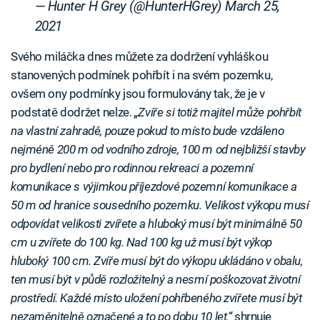
— Hunter H Grey (@HunterHGrey)
March 25,
2021
Svého miláčka dnes můžete za dodržení vyhláškou
stanovených podmínek pohřbít i na svém pozemku,
ovšem ony podmínky jsou formulovány tak, že je v
podstatě dodržet nelze.
„Zvíře si totiž majitel může pohřbít
na vlastní zahradě, pouze pokud to místo bude vzdáleno
nejméně 200 m od vodního zdroje, 100 m od nejbližší stavby
pro bydlení nebo pro rodinnou rekreaci a pozemní
komunikace s výjimkou příjezdové pozemní komunikace a
50 m od hranice sousedního pozemku. Velikost výkopu musí
odpovídat velikosti zvířete a hluboký musí být minimálně 50
cm u zvířete do 100 kg. Nad 100 kg už musí být výkop
hluboký 100 cm. Zvíře musí být do výkopu ukládáno v obalu,
ten musí být v půdě rozložitelný a nesmí poškozovat životní
prostředí. Každé místo uložení pohřbeného zvířete musí být
nezaměnitelně označené a to po dobu 10 let,“
shrnuje