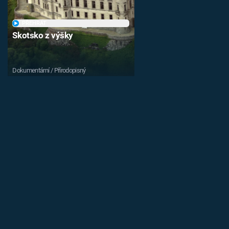
PŘEHRÁT
Skotsko z výšky
Dokumentární / Přírodopisný