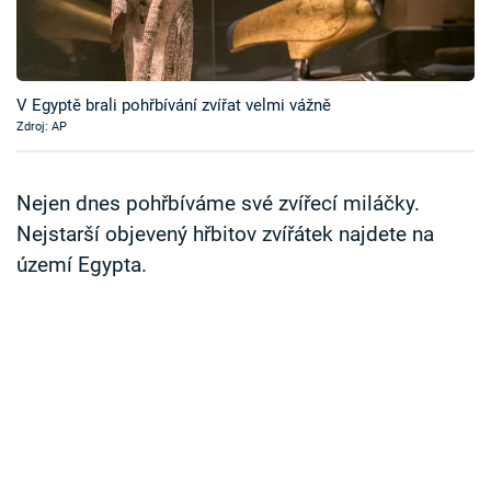
Časopis
Sledujte prima+
V Egyptě brali pohřbívání zvířat velmi vážně
Zdroj: AP
Přihlášení
Nejen dnes pohřbíváme své zvířecí miláčky.
Sledujte nás
Nejstarší objevený hřbitov zvířátek najdete na
území Egypta.