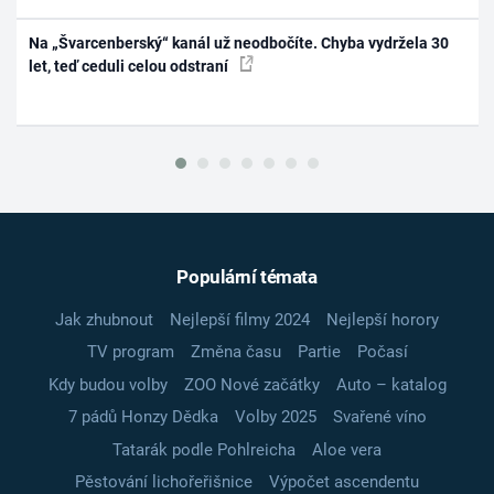
Na „Švarcenberský“ kanál už neodbočíte. Chyba vydržela 30
let, teď ceduli celou odstraní
Populární témata
Jak zhubnout
Nejlepší filmy 2024
Nejlepší horory
TV program
Změna času
Partie
Počasí
Kdy budou volby
ZOO Nové začátky
Auto – katalog
7 pádů Honzy Dědka
Volby 2025
Svařené víno
Tatarák podle Pohlreicha
Aloe vera
Pěstování lichořeřišnice
Výpočet ascendentu