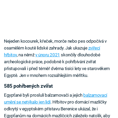
Nejeden kocourek, křeček, morče nebo pes odpočívá v
osamělém koutě lidské zahrady. Jak ukazuje
zvířecí
hřbitov
, na němž
v únoru 2021
skončily dlouhodobé
archeologické práce, podobně k pohřbívání zvířat
přistupovali i před téměř dvěma tisíci lety ve starověkem
Egyptě. Jen v mnohem rozsáhlejším měřítku.
585 pohřbených zvířat
Egypťané byli proslulí balzamovači a jejich
balzamovací
umění se netýkalo jen lidí
. Hřbitov pro domácí mazlíčky
odkrytý v egyptském přístavu Berenice ukázal, že i
Egypťanům na domácích mazlíčcích záleželo natolik, aby