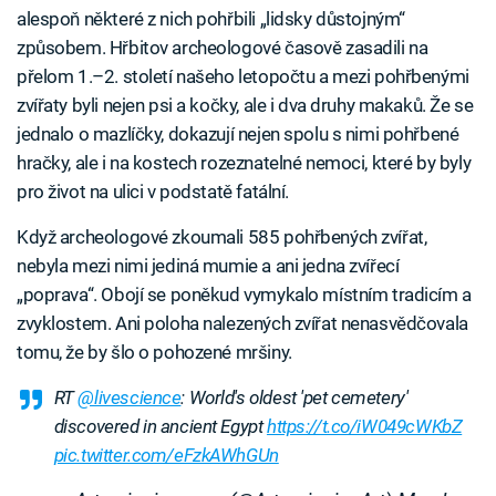
alespoň některé z nich pohřbili „lidsky důstojným“
způsobem. Hřbitov archeologové časově zasadili na
přelom 1.–2. století našeho letopočtu a mezi pohřbenými
zvířaty byli nejen psi a kočky, ale i dva druhy makaků. Že se
jednalo o mazlíčky, dokazují nejen spolu s nimi pohřbené
hračky, ale i na kostech rozeznatelné nemoci, které by byly
pro život na ulici v podstatě fatální.
Když archeologové zkoumali 585 pohřbených zvířat,
nebyla mezi nimi jediná mumie a ani jedna zvířecí
„poprava“. Obojí se poněkud vymykalo místním tradicím a
zvyklostem. Ani poloha nalezených zvířat nenasvědčovala
tomu, že by šlo o pohozené mršiny.
RT
@livescience
: World's oldest 'pet cemetery'
discovered in ancient Egypt
https://t.co/iW049cWKbZ
pic.twitter.com/eFzkAWhGUn