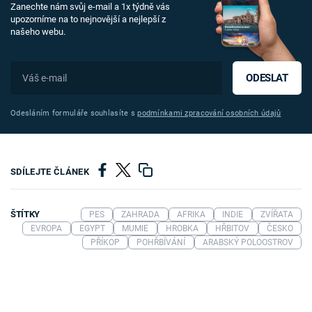
Zanechte nám svůj e-mail a 1x týdně vás
upozorníme na to nejnovější a nejlepší z
našeho webu.
ODESLAT
Odesláním formuláře souhlasíte s
podmínkami zpracování osobních údajů
SDÍLEJTE ČLÁNEK
ŠTÍTKY
PES
ZAHRADA
AFRIKA
INDIE
ZVÍŘATA
EVROPA
EGYPT
MUMIE
HROBKA
HŘBITOV
ČESKO
PŘÍKOP
POHŘBÍVÁNÍ
ARABSKÝ POLOOSTROV