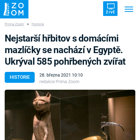
ŽIVĚ
Prima Zoom
■
Historie
Trendy:
ZRÁDCI
UFO
DRUHÁ SVĚTOVÁ VÁLKA
Nejstarší hřbitov s domácími
ZÁHADY
VETŘELCI DÁVNOVĚKU
mazlíčky se nachází v Egyptě.
Ukrýval 585 pohřbených zvířat
28. března 2021 10:10
HISTORIE
redakce Prima Zoom
Témata
Témata
Pořady
TV Program