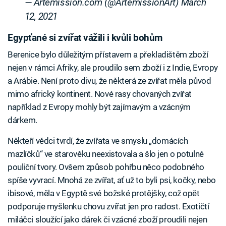
— Artemission.com (@ArtemissionArt)
March
12, 2021
Egypťané si zvířat vážili i kvůli bohům
Berenice bylo důležitým přístavem a překladištěm zboží
nejen v rámci Afriky, ale proudilo sem zboží i z Indie, Evropy
a Arábie. Není proto divu, že některá ze zvířat měla původ
mimo africký kontinent. Nové rasy chovaných zvířat
například z Evropy mohly být zajímavým a vzácným
dárkem.
Někteří vědci tvrdí, že zvířata ve smyslu „domácích
mazlíčků“ ve starověku neexistovala a šlo jen o potulné
pouliční tvory. Ovšem způsob pohřbu něco podobného
spíše vyvrací. Mnohá ze zvířat, ať už to byli psi, kočky, nebo
ibisové, měla v Egyptě své božské protějšky, což opět
podporuje myšlenku chovu zvířat jen pro radost. Exotičtí
miláčci sloužící jako dárek či vzácné zboží proudili nejen