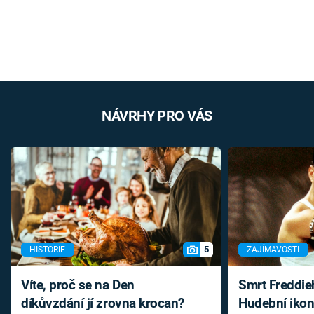
NÁVRHY PRO VÁS
5
HISTORIE
ZAJÍMAVOSTI
Víte, proč se na Den
Smrt Freddie
díkůvzdání jí zrovna krocan?
Hudební ikon