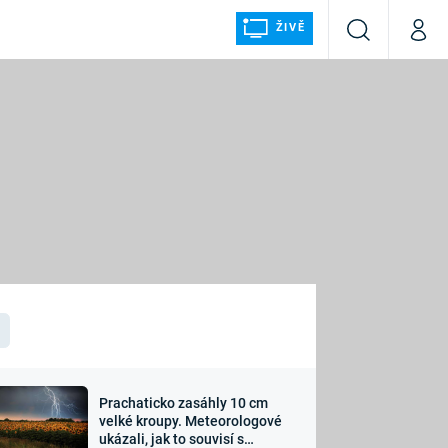
ŽIVĚ
Vyhledávání
Můj p
Prima+
ÁLKA
CNN Prima NEWS
Prima FRESH
Prima LIVING
LMY A
Prima Ženy
Prima LAJK
Prachaticko zasáhly 10 cm
osti
velké kroupy. Meteorologové
Sledujte nás
ukázali, jak to souvisí s