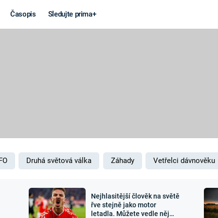
Časopis
Sledujte prima+
Věda a
Války
technika
STUDENÁ V
KORONAVIRUS
VÁLKA VE
VIETNAMU
VESMÍR
VÁLEČNÉ FI
MARS
SERIÁLY
FO
Druhá světová válka
Záhady
Vetřelci dávnověku
Nejhlasitější člověk na světě
Záhady a
Zajímav
řve stejně jako motor
letadla. Můžete vedle něj
konspirace