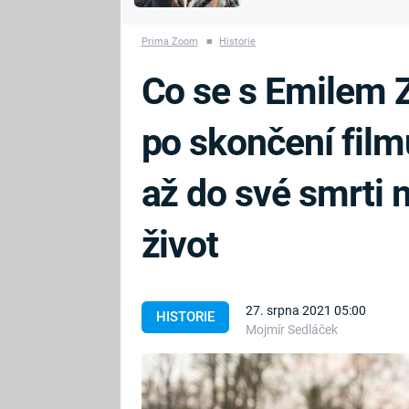
MARIE TEREZIE
vyhynuli
ADOLF HITLER
NAPOLEON
Prima Zoom
■
Historie
BONAPARTE
ATENTÁT NA
Co se s Emilem 
REINHARDA
BRITSKÁ
HEYDRICHA
KRÁLOVSKÁ
po skončení fil
RODINA
PRVNÍ SVĚTOVÁ
VÁLKA
až do své smrti m
život
27. srpna 2021 05:00
HISTORIE
Mojmír Sedláček