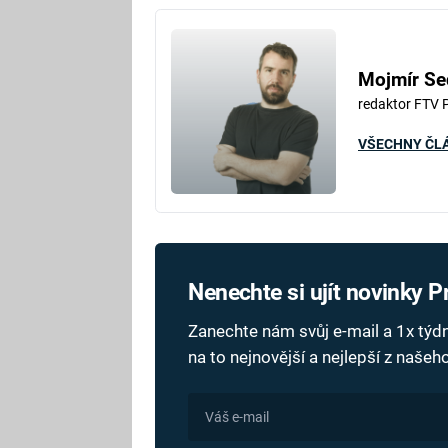
Mojmír Se
redaktor FTV 
VŠECHNY ČL
Nenechte si ujít novinky 
Zanechte nám svůj e-mail a 1x tý
na to nejnovější a nejlepší z naše