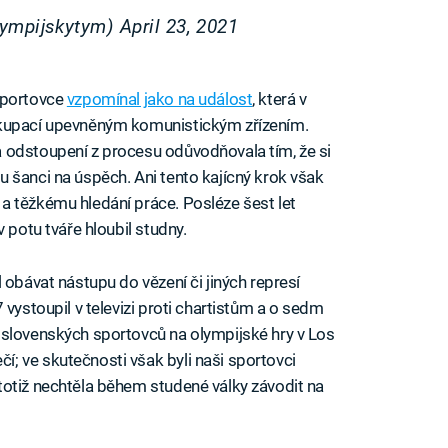
lympijskytym)
April 23, 2021
sportovce
vzpomínal jako na událost
, která v
okupací upevněným komunistickým zřízením.
a odstoupení z procesu odůvodňovala tím, že si
 šanci na úspěch. Ani tento kajícný krok však
a těžkému hledání práce. Posléze šest let
 potu tváře hloubil studny.
 obávat nástupu do vězení či jiných represí
 vystoupil v televizi proti chartistům a o sedm
oslovenských sportovců na olympijské hry v Los
; ve skutečnosti však byli naši sportovci
totiž nechtěla během studené války závodit na