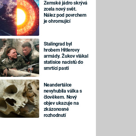
Zemské jádro skrývá
zcela nový svět.
Nález pod povrchem
je ohromující
Stalingrad byl
hrobem Hitlerovy
armády. Žukov vlákal
statisíce nacistů do
smrtící pasti
Neandertálce
nevyhubila válka s
člověkem. Nový
objev ukazuje na
zkázonosné
rozhodnutí