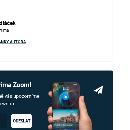
dláček
Prima
ÁNKY AUTORA
Prima Zoom!
dně vás upozorníme
ho webu.
ODESLAT