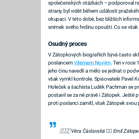
společenských otázkách – podporoval re
strany, byl vidět během událostí pražskéh
okupaci. V této době, bez bližších infor
snímek svého hrdinu opouští. Co se však
Osudný proces
V Zátopkových biografiích bývá často s
poslancem
Vilémem Novým
. Ten v roce 
jeho činu navedli a mělo se jednat o pod
však vymkl kontrole. Spisovatelé Pavel K
Holeček a šachista Luděk Pachman se pro
postavil se za ně právě i Zátopek. Ještě 
proti poslanci zamítl, však Zátopek svou
🇨🇿 Věra Čáslavská 🤸‍♀️ Emil Zátopek