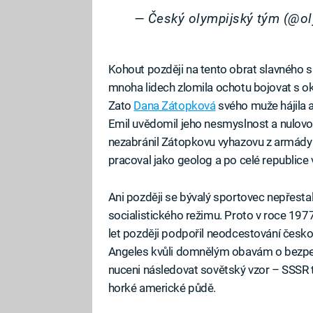
— Český olympijský tým (@o
Kohout později na tento obrat slavného 
mnoha lidech zlomila ochotu bojovat s 
Zato
Dana Zátopková
svého muže hájila 
Emil uvědomil jeho nesmyslnost a nulovou
nezabránil Zátopkovu vyhazovu z armády 
pracoval jako geolog a po celé republice v
Ani později se bývalý sportovec nepřestal
socialistického režimu. Proto v roce 1977
let později podpořil neodcestování česk
Angeles kvůli domnělým obavám o bezpečí
nuceni následovat sovětský vzor – SSSR 
horké americké půdě.