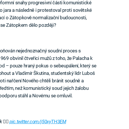
formní snahy progresivní části komunistické
o jara a následně i protestoval proti sovětské
mací o Zátopkově normalizační budoucnosti,
 se Zátopkem dělo později?
kloňován nejednoznačný soudní proces s
1969 obvinil čtveřici mužů z toho, že Palacha k
vod – pouze hraný pokus o sebeupálení, který se
ohout a Vladimír Škutina, studentský lídr Luboš
ti nařčení Nového chtěli bránit soudně a
předtím, než komunistický soud jejich žalobu
 podporu stáhl a Novému se omluvil.
 🏃‍♂️
pic.twitter.com/j50xyTH3EM