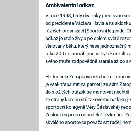
Ambivalentní odkaz
V roce 1998, tedy dva roky před svou smrt
od prezidenta Václava Havla a na sklonku 
různých organizací (Sportovní legenda, Ol
odkaz je stále živý a po celém světě rezonu
věnovaný běhu, který nese jednoznačný 
roku 2007 a použití jména bylo konzulto
svého muže zodpovědně starala až do své
Hodnocení Zátopkova vztahu ke komunist
je však třeba mít na paměti, že sám Zát
do složitých otázek se montovat nechtěl –
ze strany komunistů takovému nátlaku, je
sportovní kolegyně Věry Čáslavské) nedo
Zaslouží si proto odsudek? Těžko říct. Z
skvělého sportovce považovat raději nem