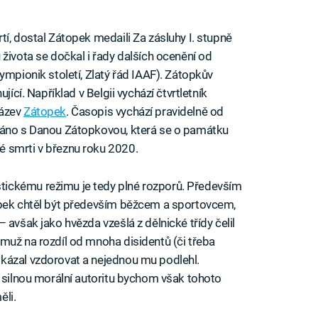
í, dostal Zátopek medaili Za zásluhy I. stupně
života se dočkal i řady dalších ocenění od
ympionik století, Zlatý řád IAAF). Zátopkův
jící. Například v Belgii vychází čtvrtletník
název
Zátopek
. Časopis vychází pravidelně od
váno s Danou Zátopkovou, která se o památku
 smrti v březnu roku 2020.
ickému režimu je tedy plné rozporů. Především
opek chtěl být především běžcem a sportovcem,
 avšak jako hvězda vzešlá z dělnické třídy čelil
muž na rozdíl od mnoha disidentů (či třeba
kázal vzdorovat a nejednou mu podlehl.
a silnou morální autoritu bychom však tohoto
ěli.