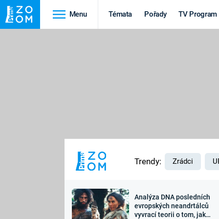
Menu
Témata
Pořady
TV Program
Cestování
Historie
HRADY A ZÁMKY
VIKINGOVÉ
HEDVÁBNÁ STEZKA
EPIDEMIE A
PANDEMIE
PŘÍRODA
STAROVĚKÝ EGYPT
Trendy:
Zrádci
U
Analýza DNA posledních
Druhá
Výročí
evropských neandrtálců
vyvrací teorii o tom, jak
světová válka