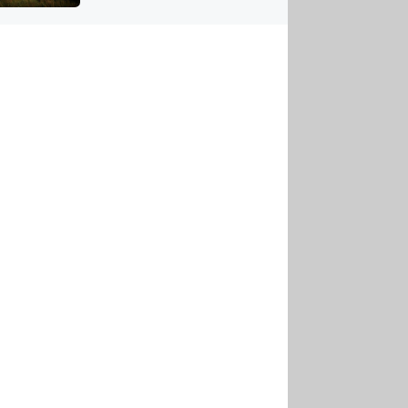
US
tornádem
RSUS
ZE A