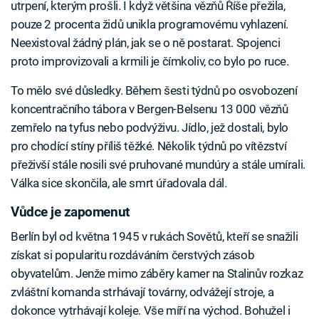
utrpení, kterým prošli. I když většina vězňů Říše přežila,
pouze 2 procenta židů unikla programovému vyhlazení.
Neexistoval žádný plán, jak se o ně postarat. Spojenci
proto improvizovali a krmili je čímkoliv, co bylo po ruce.
To mělo své důsledky. Během šesti týdnů po osvobození
koncentračního tábora v Bergen-Belsenu 13 000 vězňů
zemřelo na tyfus nebo podvýživu. Jídlo, jež dostali, bylo
pro chodící stíny příliš těžké. Několik týdnů po vítězství
přeživší stále nosili své pruhované mundúry a stále umírali.
Válka sice skončila, ale smrt úřadovala dál.
Vůdce je zapomenut
Berlín byl od května 1945 v rukách Sovětů, kteří se snažili
získat si popularitu rozdáváním čerstvých zásob
obyvatelům. Jenže mimo záběry kamer na Stalinův rozkaz
zvláštní komanda strhávají továrny, odvážejí stroje, a
dokonce vytrhávají koleje. Vše míří na východ. Bohužel i