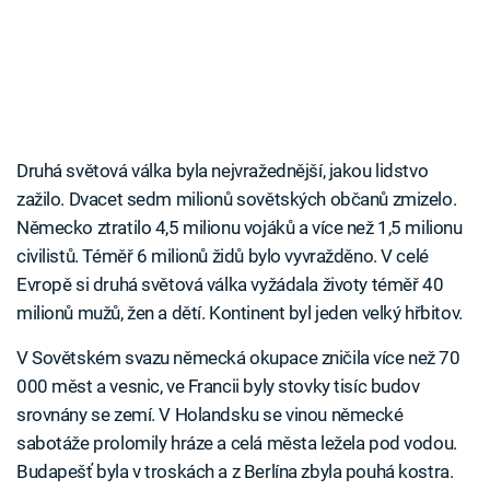
Druhá světová válka byla nejvražednější, jakou lidstvo
zažilo. Dvacet sedm milionů sovětských občanů zmizelo.
Německo ztratilo 4,5 milionu vojáků a více než 1,5 milionu
civilistů. Téměř 6 milionů židů bylo vyvražděno. V celé
Evropě si druhá světová válka vyžádala životy téměř 40
milionů mužů, žen a dětí. Kontinent byl jeden velký hřbitov.
V Sovětském svazu německá okupace zničila více než 70
000 měst a vesnic, ve Francii byly stovky tisíc budov
srovnány se zemí. V Holandsku se vinou německé
sabotáže prolomily hráze a celá města ležela pod vodou.
Budapešť byla v troskách a z Berlína zbyla pouhá kostra.