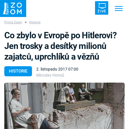
ŽIVĚ
Prima Zoom
■
Historie
Trendy:
ZRÁDCI
UFO
DRUHÁ SVĚTOVÁ VÁLKA
Co zbylo v Evropě po Hitlerovi?
ZÁHADY
VETŘELCI DÁVNOVĚKU
Jen trosky a desítky milionů
zajatců, uprchlíků a vězňů
2. listopadu 2017 07:00
HISTORIE
Miroslav Honsů
Témata
Témata
Pořady
TV Program