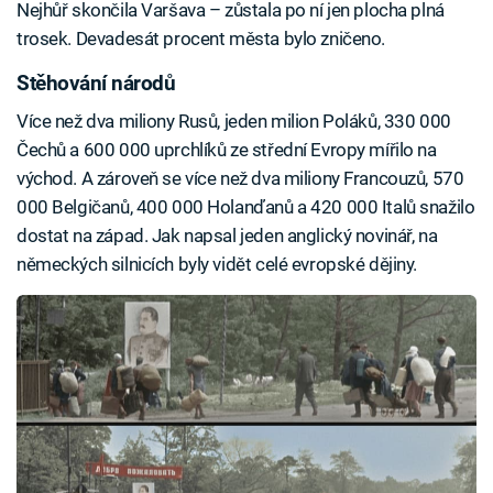
Nejhůř skončila Varšava – zůstala po ní jen plocha plná
trosek. Devadesát procent města bylo zničeno.
Stěhování národů
Více než dva miliony Rusů, jeden milion Poláků, 330 000
Čechů a 600 000 uprchlíků ze střední Evropy mířilo na
východ. A zároveň se více než dva miliony Francouzů, 570
000 Belgičanů, 400 000 Holanďanů a 420 000 Italů snažilo
dostat na západ. Jak napsal jeden anglický novinář, na
německých silnicích byly vidět celé evropské dějiny.