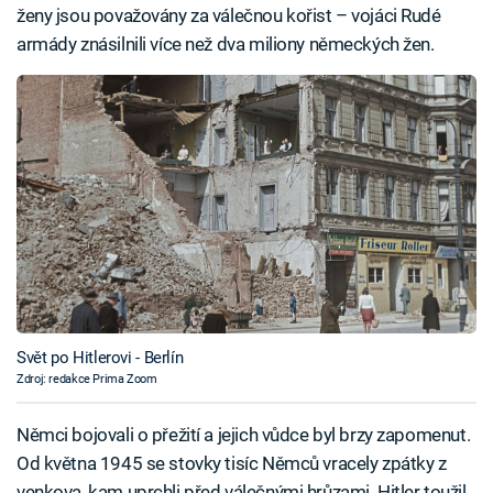
ženy jsou považovány za válečnou kořist – vojáci Rudé
armády znásilnili více než dva miliony německých žen.
Svět po Hitlerovi - Berlín
Zdroj: redakce Prima Zoom
Němci bojovali o přežití a jejich vůdce byl brzy zapomenut.
Od května 1945 se stovky tisíc Němců vracely zpátky z
venkova, kam uprchli před válečnými hrůzami. Hitler toužil