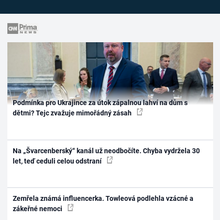
Podmínka pro Ukrajince za útok zápalnou lahví na dům s
dětmi? Tejc zvažuje mimořádný zásah
Na „Švarcenberský“ kanál už neodbočíte. Chyba vydržela 30
let, teď ceduli celou odstraní
Zemřela známá influencerka. Towleová podlehla vzácné a
zákeřné nemoci