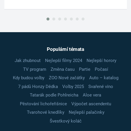
Populární témata
Jak zhubnout
Nejlepší filmy 2024
Nejlepší horory
TV program
Změna času
Partie
Počasí
Kdy budou volby
ZOO Nové začátky
Auto – katalog
7 pádů Honzy Dědka
Volby 2025
Svařené víno
Tatarák podle Pohlreicha
Aloe vera
Pěstování lichořeřišnice
Výpočet ascendentu
Tvarohové knedlíky
Nejlepší palačinky
Švestkový koláč