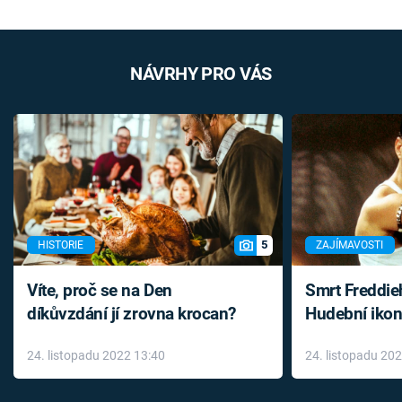
NÁVRHY PRO VÁS
5
HISTORIE
ZAJÍMAVOSTI
Víte, proč se na Den
Smrt Freddie
díkůvzdání jí zrovna krocan?
Hudební ikon
až do konce 
24. listopadu 2022 13:40
24. listopadu 20
léky