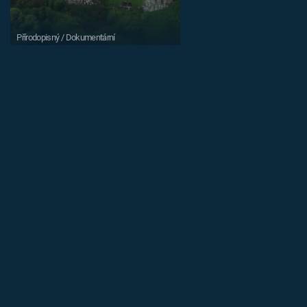
Přírodopisný / Dokumentární