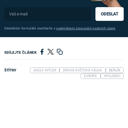
ODESLAT
Odesláním formuláře souhlasíte s
podmínkami zpracování osobních údajů
SDÍLEJTE ČLÁNEK
ŠTÍTKY
ADOLF HITLER
DRUHÁ SVĚTOVÁ VÁLKA
BERLÍN
EVROPA
SPOJENCI