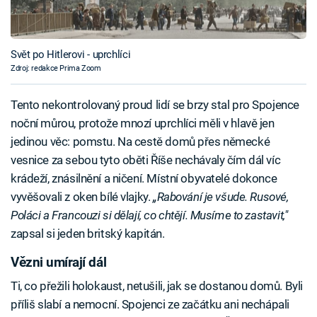
Svět po Hitlerovi - uprchlíci
Zdroj: redakce Prima Zoom
Tento nekontrolovaný proud lidí se brzy stal pro Spojence
noční můrou, protože mnozí uprchlíci měli v hlavě jen
jedinou věc: pomstu. Na cestě domů přes německé
vesnice za sebou tyto oběti Říše nechávaly čím dál víc
krádeží, znásilnění a ničení. Místní obyvatelé dokonce
vyvěšovali z oken bílé vlajky.
„Rabování je všude. Rusové,
Poláci a Francouzi si dělají, co chtějí. Musíme to zastavit,"
zapsal si jeden britský kapitán.
Vězni umírají dál
Ti, co přežili holokaust, netušili, jak se dostanou domů. Byli
příliš slabí a nemocní. Spojenci ze začátku ani nechápali