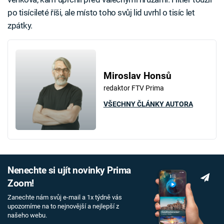
po tisícileté říši, ale místo toho svůj lid uvrhl o tisíc let
zpátky.
Miroslav Honsů
redaktor FTV Prima
VŠECHNY ČLÁNKY AUTORA
Nenechte si ujít novinky Prima
Zoom!
Zanechte nám svůj e-mail a 1x týdně vás
upozorníme na to nejnovější a nejlepší z
našeho webu.