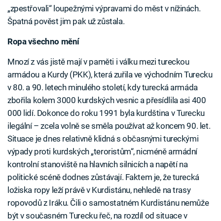
„zpestřovali“ loupežnými výpravami do měst v nížinách.
Špatná pověst jim pak už zůstala.
Ropa všechno mění
Mnozí z vás jistě mají v paměti i válku mezi tureckou
armádou a Kurdy (PKK), která zuřila ve východním Turecku
v 80. a 90. letech minulého století, kdy turecká armáda
zbořila kolem 3000 kurdských vesnic a přesídlila asi 400
000 lidí. Dokonce do roku 1991 byla kurdština v Turecku
ilegální – zcela volně se směla používat až koncem 90. let.
Situace je dnes relativně klidná s občasnými tureckými
výpady proti kurdských „teroristům“, nicméně armádní
kontrolní stanoviště na hlavních silnicích a napětí na
politické scéně dodnes zůstávají. Faktem je, že turecká
ložiska ropy leží právě v Kurdistánu, nehledě na trasy
ropovodů z Iráku. Čili o samostatném Kurdistánu nemůže
být v současném Turecku řeč, na rozdíl od situace v