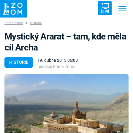
ŽIVĚ
Prima Zoom
■
Historie
Trendy:
ZRÁDCI
UFO
DRUHÁ SVĚTOVÁ VÁLKA
Mystický Ararat – tam, kde měla
ZÁHADY
VETŘELCI DÁVNOVĚKU
cíl Archa
19. dubna 2013 06:00
HISTORIE
redakce Prima Zoom
Témata
Témata
Pořady
TV Program