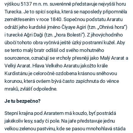
výškou 5137 m n. m. suverénně představuje nejvyšší horu
Turecka. Je to spící sopka, která se naposledy připomněla
zemětřesením v roce 1840. Sopečnou podstatu Araratu
odráží jeho kurdské jméno Čiyaye Agiri (tzn. „Ohnivá hora“)
i turecké Ağri Daği (tzn. „hora Bolesti“). Z jihovýchodního
úbočí tohoto obra vyčnívá ještě úzký postranní kužel. Aby
se tento malý bratr odlišil od svého mohutného
sourozence, označují se vrcholy přesněji jako Malý Ararat a
Velký Ararat. Hlava Velkého Araratu jakožto krále
Kurdistánu je celoročně ozdobena krásnou sněhovou
korunou, která ovšem bývá často zapíchnuta do věnce
mraků, zvlášť odpoledne.
Je tu bezpečno?
Stepní krajina pod Araratem má kouzlo, byť postrádá
jakékoliv lesy, sady či pole. Na jaře představuje jednu
velkou zelenou pastvinu, kde se pasou mnohohlavá stáda