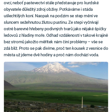
ovcí, neboť pastevectví stále představuje pro kurdské
obyvatele důležitý zdroj obživy. Potkáváme i stáda
ušlechtilých koní. Naopak na podzim se step mění ve
sluncem sežehnutou žlutou pustinu. Ze stepi vyčnívají
ostré barevné hřebeny podivných tvarů jako nějaké špičky
ledovců z hladiny moře. Odhad vzdáleností v takové krajině
bez stromů jakožto měřítek nám činí problémy – vše se
zdá blíž. Proto se pak divíme, proč ten kousek z vesnice do
města už jdeme dvě hodiny a proč nám dochází voda.