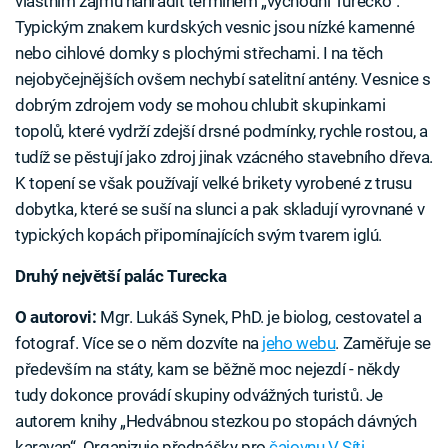
vlastním zájmu nahradit termínem „východní Turecko“.
Typickým znakem kurdských vesnic jsou nízké kamenné
nebo cihlové domky s plochými střechami. I na těch
nejobyčejnějších ovšem nechybí satelitní antény. Vesnice s
dobrým zdrojem vody se mohou chlubit skupinkami
topolů, které vydrží zdejší drsné podmínky, rychle rostou, a
tudíž se pěstují jako zdroj jinak vzácného stavebního dřeva.
K topení se však používají velké brikety vyrobené z trusu
dobytka, které se suší na slunci a pak skladují vyrovnané v
typických kopách připomínajících svým tvarem iglú.
Druhý největší palác Turecka
O autorovi:
Mgr. Lukáš Synek, PhD. je biolog, cestovatel a
fotograf. Více se o něm dozvíte na
jeho webu
. Zaměřuje se
především na státy, kam se běžně moc nejezdí - někdy
tudy dokonce provádí skupiny odvážných turistů. Je
autorem knihy „Hedvábnou stezkou po stopách dávných
karavan“. Organizuje přednášky pro
čajovnu V Síti.