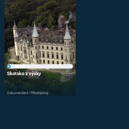
PŘEHRÁT
Skotsko z výšky
Dokumentární / Přírodopisný