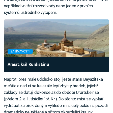
například vnitřní rozvod vody nebo jeden z prvních
systémů ústředního vytápění.
ZAJÍMAVOSTI
Ararat, král Kurdistánu
Naproti přes malé údolíčko stojí ještě starší Beyazitská
mešita a nad ní se ke skále lepí zbytky hradeb, jejichž
základy se datují dokonce až do období Urartské říše
(přelom 2. a 1. tisíciletí př. Kr.). Do těchto míst se vyplatí
vydrápat za překrásným výhledem na celý palác na pozadí
dramaticky neutěšené a přitom okouzlující krajiny