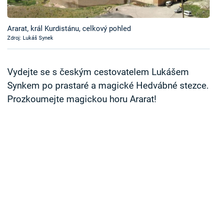
Časopis
Ararat, král Kurdistánu, celkový pohled
Sledujte prima+
Zdroj: Lukáš Synek
Přihlášení
Vydejte se s českým cestovatelem Lukášem
Synkem po prastaré a magické Hedvábné stezce.
Prozkoumejte magickou horu Ararat!
Sledujte nás