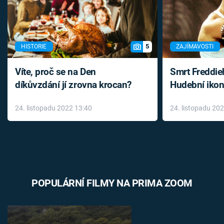
5
HISTORIE
ZAJÍMAVOSTI
Víte, proč se na Den
Smrt Freddie
díkůvzdání jí zrovna krocan?
Hudební ikon
až do konce 
24. listopadu 2022 13:40
24. listopadu 20
léky
POPULÁRNÍ FILMY NA PRIMA ZOOM