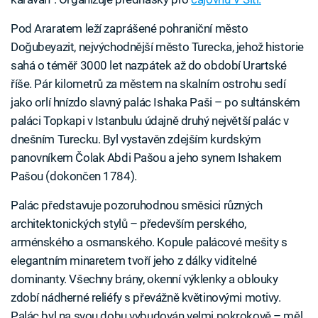
Pod Araratem leží zaprášené pohraniční město
Doğubeyazit, nejvýchodnější město Turecka, jehož historie
sahá o téměř 3000 let nazpátek až do období Urartské
říše. Pár kilometrů za městem na skalním ostrohu sedí
jako orlí hnízdo slavný palác Ishaka Paši – po sultánském
paláci Topkapi v Istanbulu údajně druhý největší palác v
dnešním Turecku. Byl vystavěn zdejším kurdským
panovníkem Čolak Abdi Pašou a jeho synem Ishakem
Pašou (dokončen 1784).
Palác představuje pozoruhodnou směsici různých
architektonických stylů – především perského,
arménského a osmanského. Kopule palácové mešity s
elegantním minaretem tvoří jeho z dálky viditelné
dominanty. Všechny brány, okenní výklenky a oblouky
zdobí nádherné reliéfy s převážně květinovými motivy.
Palác byl na svou dobu vybudován velmi pokrokově – měl