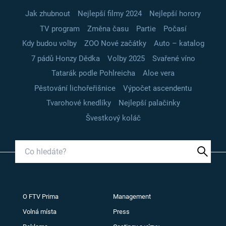
Jak zhubnout
Nejlepší filmy 2024
Nejlepší horory
TV program
Změna času
Partie
Počasí
Kdy budou volby
ZOO Nové začátky
Auto – katalog
7 pádů Honzy Dědka
Volby 2025
Svařené víno
Tatarák podle Pohlreicha
Aloe vera
Pěstování lichořeřišnice
Výpočet ascendentu
Tvarohové knedlíky
Nejlepší palačinky
Švestkový koláč
O FTV Prima
Management
Volná místa
Press