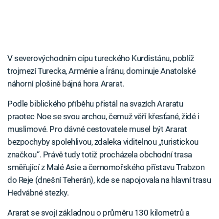
V severovýchodním cípu tureckého Kurdistánu, poblíž
trojmezí Turecka, Arménie a Íránu, dominuje Anatolské
náhorní plošině bájná hora Ararat.
Podle biblického příběhu přistál na svazích Araratu
praotec Noe se svou archou, čemuž věří křesťané, židé i
muslimové. Pro dávné cestovatele musel být Ararat
bezpochyby spolehlivou, zdaleka viditelnou „turistickou
značkou“. Právě tudy totiž procházela obchodní trasa
směřující z Malé Asie a černomořského přístavu Trabzon
do Reje (dnešní Teherán), kde se napojovala na hlavní trasu
Hedvábné stezky.
Ararat se svojí základnou o průměru 130 kilometrů a