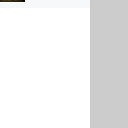
US
tornádem
RSUS
ZE A