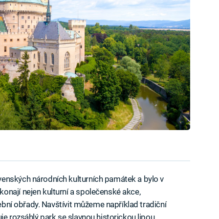
enských národních kulturních památek a bylo v
onají nejen kulturní a společenské akce,
tební obřady. Navštívit můžeme například tradiční
je rozsáhlý park se slavnou historickou lipou