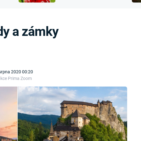
FILMY VERS
přijít o sluch
REALITA
UFO A
MIMOZEMŠŤANÉ
HORORY VE
ady a zámky
REALITA
UTAJENÉ PŘÍBĚHY
ČESKÝCH DĚJIN
OPTICKÉ ILU
KLAMY
ALTERNATIVNÍ
HISTORIE
srpna 2020 00:20
akce Prima Zoom