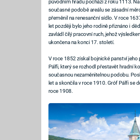
původním hradu pochází z roku 1113. Na h
současné podobě areálu se zásadní měrou
přeměnil na renesanční sídlo. V roce 163
let později bylo jeho rodině přiznáno i děd
zavládl čilý pracovní ruch, jehož výsledk
ukončena na konci 17. století.
V roce 1852 získal bojnické panství jeho 
Pálfi, který se rozhodl přestavět hradní
současnou nezaměnitelnou podobu. Posle
let a skončila v roce 1910. Gróf Pálfi se 
roce 1908.