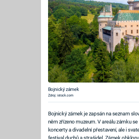
Bojnický zámek
Zdroj: istock.com
Bojnický zámek je zapsán na seznam slov
něm zřízeno muzeum. V areálu zámku se k
koncerty a divadelní přestavení, ale i sva
festival duchů a strašidel. Zámek obklopu