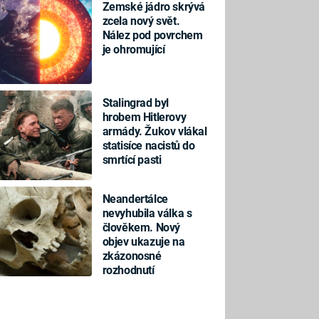
Zemské jádro skrývá
zcela nový svět.
Nález pod povrchem
je ohromující
Stalingrad byl
hrobem Hitlerovy
armády. Žukov vlákal
statisíce nacistů do
smrtící pasti
Neandertálce
nevyhubila válka s
člověkem. Nový
objev ukazuje na
zkázonosné
rozhodnutí