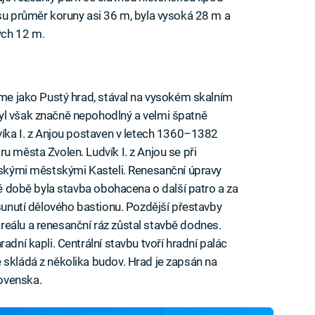
asu průměr koruny asi 36 m, byla vysoká 28 m a
ých 12 m.
náme jako Pustý hrad, stával na vysokém skalním
yl však značně nepohodlný a velmi špatně
dvíka I. z Anjou postaven v letech 1360–1382
u města Zvolen. Ludvík I. z Anjou se při
alskými městskými Kasteli. Renesanční úpravy
 té době byla stavba obohacena o další patro a za
osunutí dělového bastionu. Pozdější přestavby
eálu a renesanční ráz zůstal stavbě dodnes.
adní kapli. Centrální stavbu tvoří hradní palác
 skládá z několika budov. Hrad je zapsán na
ovenska.