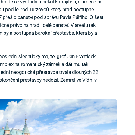
radě se vystřídalo několik majitelů, nicméně na
 podílel rod Turzovců, který hrad postupně
7 přešlo panství pod správu Pavla Pálfiho. O šest
ičné právo na hrad i celé panství. V areálu tak
em byla postupná barokní přestavba, která byla
poslední šlechtický majitel gróf Ján František
 komplex na romantický zámek a dát mu tak
dní neogotická přestavba trvala dlouhých 22
dokončení přestavby nedožil. Zemřel ve Vídni v