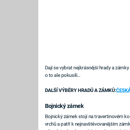
Dají se vybrat nejkrásnější hrady a zámk
o to ale pokusili...
DALŠÍ VÝBĚRY HRADŮ A ZÁMKŮ:
ČESKÁ
Bojnický zámek
Bojnický zámek stojí na travertinovém k
vrchů a patří k nejnavštěvovanějším zám