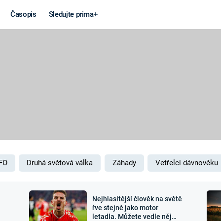
Časopis
Sledujte prima+
Věda a
Války
technika
STUDENÁ V
KORONAVIRUS
VÁLKA VE
VIETNAMU
VESMÍR
VÁLEČNÉ FI
MARS
SERIÁLY
FO
Druhá světová válka
Záhady
Vetřelci dávnověku
Nejhlasitější člověk na světě
Záhady a
Zajímav
řve stejně jako motor
letadla. Můžete vedle něj
konspirace