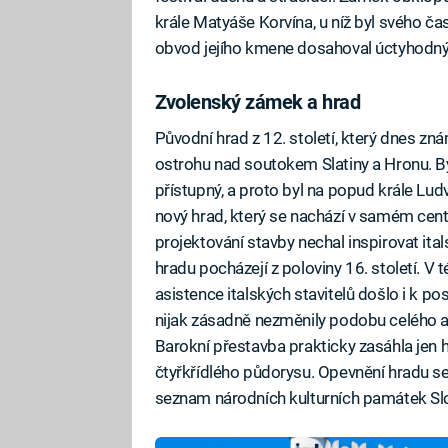
krále Matyáše Korvína, u níž byl svého č
obvod jejího kmene dosahoval úctyhodn
Zvolenský zámek a hrad
Původní hrad z 12. století, který dnes z
ostrohu nad soutokem Slatiny a Hronu. B
přístupný, a proto byl na popud krále Lu
nový hrad, který se nachází v samém centr
projektování stavby nechal inspirovat it
hradu pocházejí z poloviny 16. století. V
asistence italských stavitelů došlo i k p
nijak zásadně nezměnily podobu celého ar
Barokní přestavba prakticky zasáhla jen hr
čtyřkřídlého půdorysu. Opevnění hradu se
seznam národních kulturních památek Sl