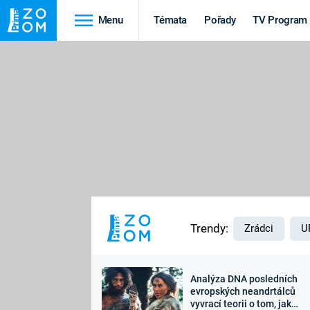
Menu
Témata
Pořady
TV Program
Cestování
Historie
HRADY A ZÁMKY
VIKINGOVÉ
HEDVÁBNÁ STEZKA
EPIDEMIE A
PANDEMIE
PŘÍRODA
STAROVĚKÝ EGYPT
Trendy:
Zrádci
U
Analýza DNA posledních
Druhá
Výročí
evropských neandrtálců
vyvrací teorii o tom, jak
světová válka