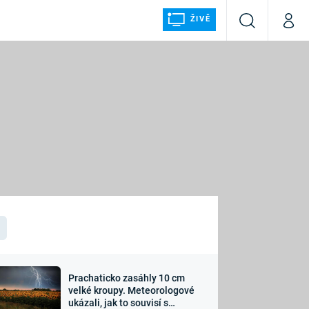
ŽIVĚ
Vyhledávání
Můj p
Prima+
ÁLKA
CNN Prima NEWS
Prima FRESH
Prima LIVING
LMY A
Prima Ženy
Prima LAJK
Prachaticko zasáhly 10 cm
osti
velké kroupy. Meteorologové
Sledujte nás
ukázali, jak to souvisí s