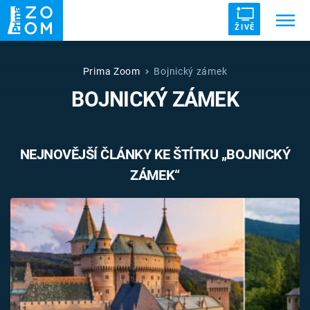
ŽIVĚ
Trendy:
ZRÁDCI
UFO
DRUHÁ SVĚTOVÁ VÁLKA
Prima Zoom
Bojnický zámek
BOJNICKÝ ZÁMEK
ZÁHADY
VETŘELCI DÁVNOVĚKU
NEJNOVĚJŠÍ ČLÁNKY KE ŠTÍTKU „BOJNICKÝ
ZÁMEK“
Témata
Témata
Pořady
TV Program