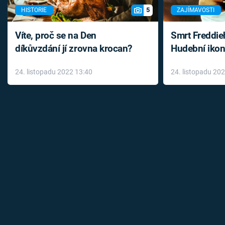
5
HISTORIE
ZAJÍMAVOSTI
Víte, proč se na Den
Smrt Freddie
díkůvzdání jí zrovna krocan?
Hudební ikon
až do konce 
24. listopadu 2022 13:40
24. listopadu 20
léky