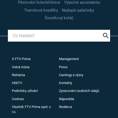
Pěstování lichořeřišnice
Výpočet ascendentu
Tvarohové knedlíky
Nejlepší palačinky
Švestkový koláč
O FTV Prima
Management
Volná místa
Press
Reklama
Castingy a výzvy
HbbTV
Kontakty
Podmínky užívání
Zpracování osobních údajů
Cookies
Nápověda
Vlastník FTV Prima spol. s
Redakce
r.o.