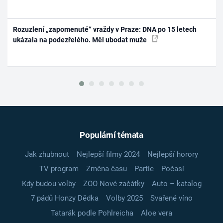
Rozuzlení „zapomenuté“ vraždy v Praze: DNA po 15 letech
ukázala na podezřelého. Měl ubodat muže
Populární témata
Jak zhubnout
Nejlepší filmy 2024
Nejlepší horory
TV program
Změna času
Partie
Počasí
Kdy budou volby
ZOO Nové začátky
Auto – katalog
7 pádů Honzy Dědka
Volby 2025
Svařené víno
Tatarák podle Pohlreicha
Aloe vera