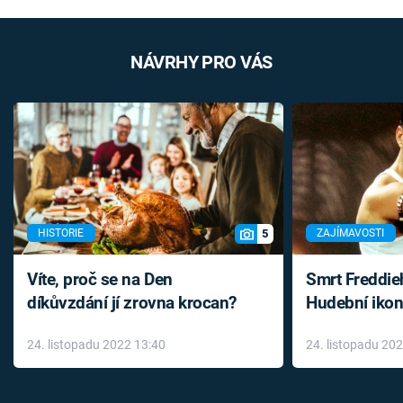
NÁVRHY PRO VÁS
5
HISTORIE
ZAJÍMAVOSTI
Víte, proč se na Den
Smrt Freddie
díkůvzdání jí zrovna krocan?
Hudební ikon
až do konce 
24. listopadu 2022 13:40
24. listopadu 20
léky