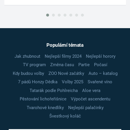
Populární témata
Jak zhubnout
Nejlepší filmy 2024
Nejlepší horory
TV program
Změna času
Partie
Počasí
Kdy budou volby
ZOO Nové začátky
Auto – katalog
7 pádů Honzy Dědka
Volby 2025
Svařené víno
Tatarák podle Pohlreicha
Aloe vera
Pěstování lichořeřišnice
Výpočet ascendentu
Tvarohové knedlíky
Nejlepší palačinky
Švestkový koláč