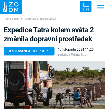
ŽIVĚ
Prima Zoom
■
Cestování a dobrodružství
Trendy:
ZRÁDCI
UFO
DRUHÁ SVĚTOVÁ VÁLKA
Expedice Tatra kolem světa 2
ZÁHADY
VETŘELCI DÁVNOVĚKU
změnila dopravní prostředek
1. listopadu 2021 11:20
CESTOVÁNÍ A DOBRODRUŽSTVÍ
redakce Prima Zoom
Témata
Témata
Pořady
TV Program