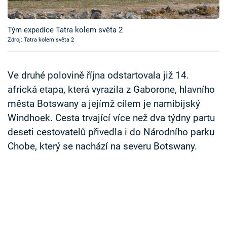
Časopis
Tým expedice Tatra kolem světa 2
Sledujte prima+
Zdroj: Tatra kolem světa 2
Přihlášení
Ve druhé polovině října odstartovala již 14.
africká etapa, která vyrazila z Gaborone, hlavního
města Botswany a jejímž cílem je namibijský
Sledujte nás
Windhoek. Cesta trvající více než dva týdny partu
deseti cestovatelů přivedla i do Národního parku
Chobe, který se nachází na severu Botswany.