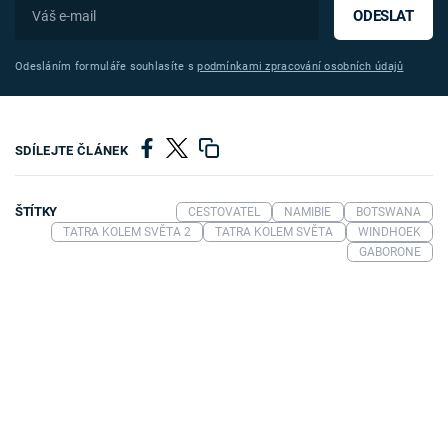
ODESLAT
Odesláním formuláře souhlasíte s
podmínkami zpracování osobních údajů
SDÍLEJTE ČLÁNEK
ŠTÍTKY
CESTOVATEL
NAMIBIE
BOTSWANA
TATRA KOLEM SVĚTA 2
TATRA KOLEM SVĚTA
WINDHOEK
GABORONE