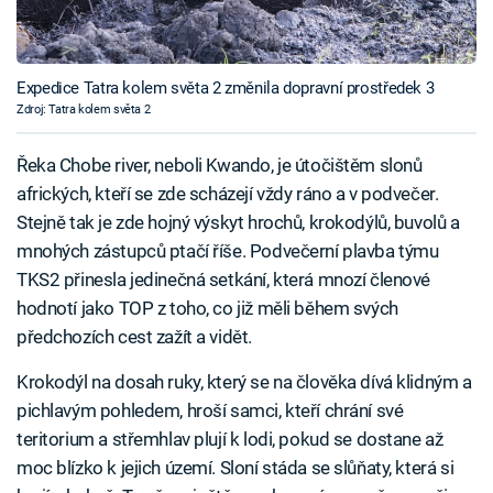
Expedice Tatra kolem světa 2 změnila dopravní prostředek 3
Zdroj: Tatra kolem světa 2
Řeka Chobe river, neboli Kwando, je útočištěm slonů
afrických, kteří se zde scházejí vždy ráno a v podvečer.
Stejně tak je zde hojný výskyt hrochů, krokodýlů, buvolů a
mnohých zástupců ptačí říše. Podvečerní plavba týmu
TKS2 přinesla jedinečná setkání, která mnozí členové
hodnotí jako TOP z toho, co již měli během svých
předchozích cest zažít a vidět.
Krokodýl na dosah ruky, který se na člověka dívá klidným a
pichlavým pohledem, hroší samci, kteří chrání své
teritorium a střemhlav plují k lodi, pokud se dostane až
moc blízko k jejich území. Sloní stáda se slůňaty, která si