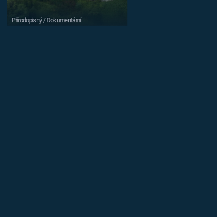
Přírodopisný / Dokumentární