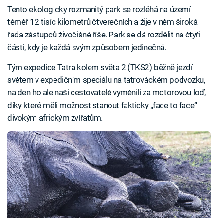
Tento ekologicky rozmanitý park se rozléhá na území
téměř 12 tisíc kilometrů čtverečních a žije v něm široká
řada zástupců živočišné říše. Park se dá rozdělit na čtyři
části, kdy je každá svým způsobem jedinečná.
Tým expedice Tatra kolem světa 2 (TKS2) běžně jezdí
světem v expedičním speciálu na tatrováckém podvozku,
na den ho ale naši cestovatelé vyměnili za motorovou loď,
díky které měli možnost stanout fakticky „face to face“
divokým africkým zvířatům.