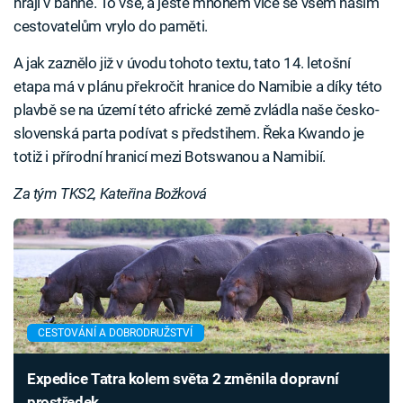
hrají v bahně. To vše, a ještě mnohem více se všem našim
cestovatelům vrylo do paměti.
A jak zaznělo již v úvodu tohoto textu, tato 14. letošní
etapa má v plánu překročit hranice do Namibie a díky této
plavbě se na území této africké země zvládla naše česko-
slovenská parta podívat s předstihem. Řeka Kwando je
totiž i přírodní hranicí mezi Botswanou a Namibií.
Za tým TKS2, Kateřina Božková
CESTOVÁNÍ A DOBRODRUŽSTVÍ
Expedice Tatra kolem světa 2 změnila dopravní
prostředek