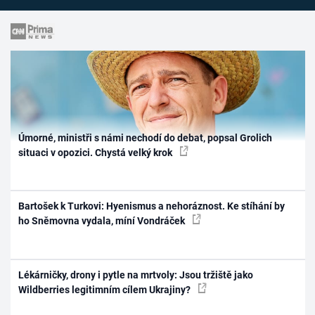
Úmorné, ministři s námi nechodí do debat, popsal Grolich
situaci v opozici. Chystá velký krok
Bartošek k Turkovi: Hyenismus a nehoráznost. Ke stíhání by
ho Sněmovna vydala, míní Vondráček
Lékárničky, drony i pytle na mrtvoly: Jsou tržiště jako
Wildberries legitimním cílem Ukrajiny?