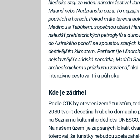
hlediska stojí za vidění národní festival Ja
Maarid nebo Nadžránská oáza. To nejzají
pouštích a horách. Pokud máte terénní aut
Medinou a Tabúkem, sopečnou oblast Harra
nalezišť prehistorických petroglyfů a duno
do Asirského pohoří se spoustou starých 
deštivějším klimatem. Perfektní je i šnor
nejslavnější saúdská památka, Mada’in Saleh
archeologickému průzkumu zavřená,"
říká
intenzivně cestoval tři a půl roku
Kde je zádrhel
Podle ČTK by otevření země turistům, ted
2030 tvořit desetinu hrubého domácího pr
na Seznamu kulturního dědictví UNESCO, c
Na našem území je zapsaných lokalit dvan
tolerovat, že turistky nebudou zcela zaha