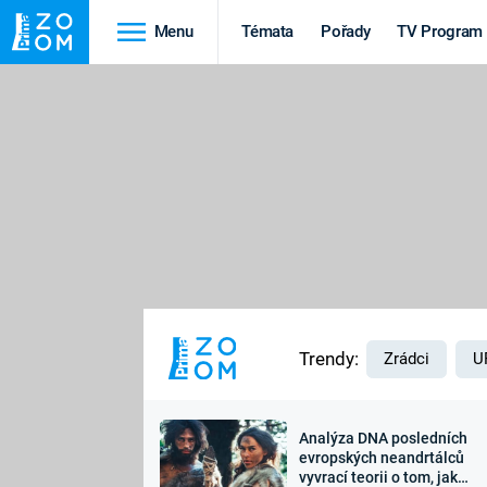
Menu
Témata
Pořady
TV Program
Cestování
Historie
HRADY A ZÁMKY
VIKINGOVÉ
HEDVÁBNÁ STEZKA
EPIDEMIE A
PANDEMIE
PŘÍRODA
STAROVĚKÝ EGYPT
Trendy:
Zrádci
U
Analýza DNA posledních
Druhá
Výročí
evropských neandrtálců
vyvrací teorii o tom, jak
světová válka