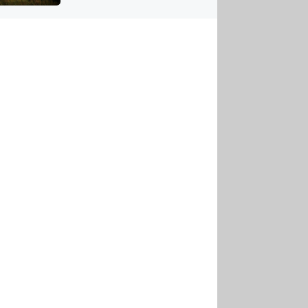
US
tornádem
RSUS
ZE A