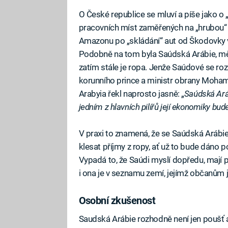
O České republice se mluví a píše jako o
pracovních míst zaměřených na „hrubou“ ma
Amazonu po „skládání“ aut od Škodovky v
Podobně na tom byla Saúdská Arábie, měla 
zatím stále je ropa. Jenže Saúdové se roz
korunního prince a ministr obrany Moham
Arabyia řekl naprosto jasně: „
Saúdská Aráb
jedním z hlavních pilířů její ekonomiky bu
V praxi to znamená, že se Saúdská Arábie c
klesat příjmy z ropy, ať už to bude dáno
Vypadá to, že Saúdi myslí dopředu, mají p
i ona je v seznamu zemí, jejímž občanům j
Osobní zkušenost
Saudská Arábie rozhodně není jen poušť 