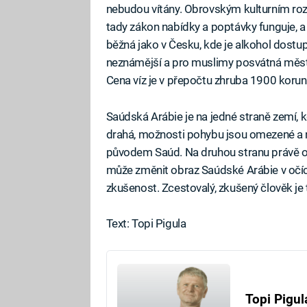
nebudou vítány. Obrovským kulturním rozdí
tady zákon nabídky a poptávky funguje, a a
běžná jako v Česku, kde je alkohol dostu
neznámější a pro muslimy posvátná měst
Cena víz je v přepočtu zhruba 1900 korun
Saúdská Arábie je na jedné straně zemí, kd
drahá, možnosti pohybu jsou omezené a n
původem Saúd. Na druhou stranu právě ot
může změnit obraz Saúdské Arábie v očíc
zkušenost. Zcestovalý, zkušený člověk je
Text: Topi Pigula
Topi Pigul