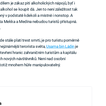
lem je zákaz pití alkoholických nápojů, byť i
lkohol se koupit dá. Jen to není záležitost tak
pný v podstatě kdekoli a místně i nonstop. A
a Mekka a Medína nebudou turistů přístupná.
.
e stále platí trest smrti, je pro turistu poměrně
ejznámější terorista světa,
Usama bin Ládin
je
evření hranic zahraničním turistům a kapitálu
h nových návštěvníků. Není nad osobní
 totiž mnohem hůře manipulovatelný.
a