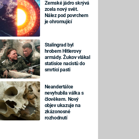
Zemské jádro skrývá
zcela nový svět.
Nález pod povrchem
je ohromující
Stalingrad byl
hrobem Hitlerovy
armády. Žukov vlákal
statisíce nacistů do
smrtící pasti
Neandertálce
nevyhubila válka s
člověkem. Nový
objev ukazuje na
zkázonosné
rozhodnutí