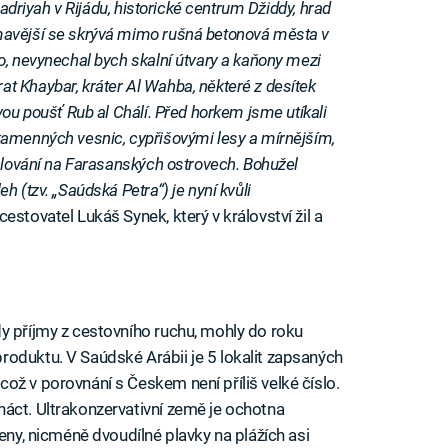
nadriyah v Rijádu, historické centrum Džiddy, hrad
mavější se skrývá mimo rušná betonová města v
o, nevynechal bych skalní útvary a kaňony mezi
t Khaybar, kráter Al Wahba, některé z desítek
vou poušť Rub al Chálí. Před horkem jsme utíkali
kamenných vesnic, cypřišovými lesy a mírnějším,
chlování na Farasanských ostrovech. Bohužel
 (tzv. „Saúdská Petra“) je nyní kvůli
 cestovatel Lukáš Synek, který v království žil a
y příjmy z cestovního ruchu, mohly do roku
oduktu. V Saúdské Arábii je 5 lokalit zapsaných
ož v porovnání s Českem není příliš velké číslo.
áct. Ultrakonzervativní země je ochotna
leny, nicméně dvoudílné plavky na plážích asi