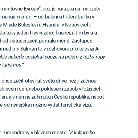
 „montovně Evropy“, což je narážka na množství
nuální práci – od balení a třídění balíku v
 Mladé Boleslavi a Hyundai v Nošovicích.
taky jeden hlavní zdroj financí, a tím byla a
hodli situaci začít pomalu měnit. Zástupce
med bin Salman to v rozhovoru pro televizi Al
ie nebude spoléhat pouze na příjem z těžby ropy,
de turismus
.“
hce začít otevírat světu dříve, než jí začnou
 poklesem cen, nebo poklesem zásob v ložiscích.
lán, a v něm je zahrnuta i Česká republika, neboť
e od nynějška možno vydat turistická víza.
a mrakodrapy v hlavním městě. "
Z kulturního