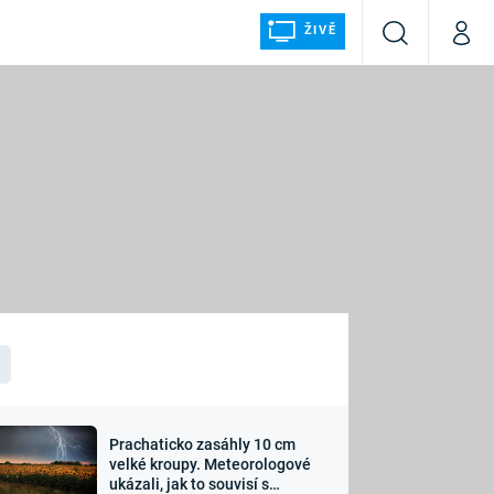
ŽIVĚ
Vyhledávání
Můj p
Prima+
ÁLKA
CNN Prima NEWS
Prima FRESH
Prima LIVING
LMY A
Prima Ženy
Prima LAJK
Prachaticko zasáhly 10 cm
osti
velké kroupy. Meteorologové
Sledujte nás
ukázali, jak to souvisí s