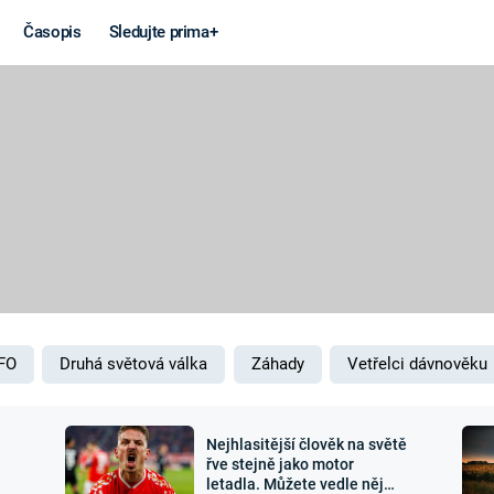
Časopis
Sledujte prima+
Věda a
Války
technika
STUDENÁ V
KORONAVIRUS
VÁLKA VE
VIETNAMU
VESMÍR
VÁLEČNÉ FI
MARS
SERIÁLY
FO
Druhá světová válka
Záhady
Vetřelci dávnověku
Nejhlasitější člověk na světě
Záhady a
Zajímav
řve stejně jako motor
letadla. Můžete vedle něj
konspirace