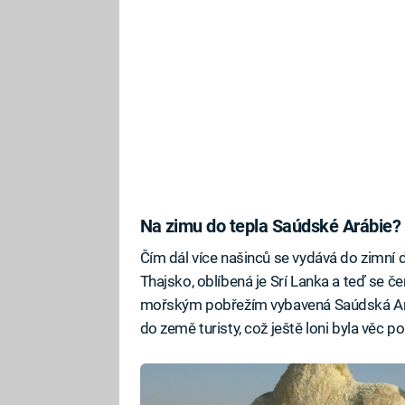
Na zimu do tepla Saúdské Arábie?
Čím dál více našinců se vydává do zimní 
Thajsko, oblíbená je Srí Lanka a teď se č
mořským pobřežím vybavená Saúdská Aráb
do země turisty, což ještě loni byla věc 