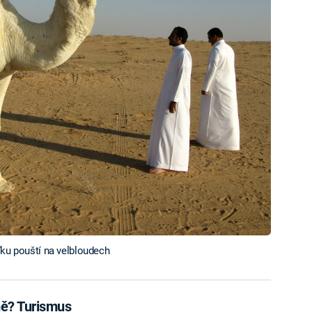
ďku pouští na velbloudech
ě? Turismus