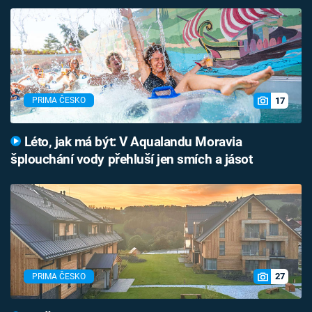
17
PRIMA ČESKO
Léto, jak má být: V Aqualandu Moravia
šplouchání vody přehluší jen smích a jásot
27
PRIMA ČESKO