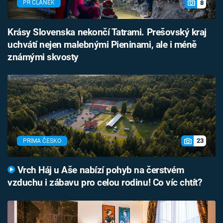
8
PR ČLÁNEK
Krásy Slovenska nekončí Tatrami. Prešovský kraj
uchvátí nejen malebnými Pieninami, ale i méně
známými skvosty
23
PRIMA ČESKO
Vrch Háj u Aše nabízí pohyb na čerstvém
vzduchu i zábavu pro celou rodinu! Co víc chtít?