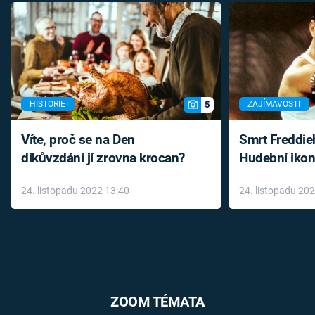
5
HISTORIE
ZAJÍMAVOSTI
Víte, proč se na Den
Smrt Freddie
díkůvzdání jí zrovna krocan?
Hudební ikon
až do konce 
24. listopadu 2022 13:40
24. listopadu 20
léky
ZOOM TÉMATA