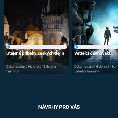
PŘEHRÁT
PŘEHRÁT
Utajené příběhy českých dějin
Vetřelci dávnověku
Dokumentární / Historický / Záhady a
Dokumentární / Historický / Sci-fi
tajemství
Záhady a tajemství
NÁVRHY PRO VÁS