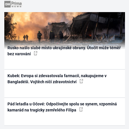
Rusko našlo slabé místo ukrajinské obrany. Útočit může téměř
bez varování
Kubek: Evropa si zdevastovala farmacii, nakupujeme v
Bangladéši. Vojtěch ničí zdravotnictví
Pád letadla u Očové: Odpočívejte spolu se synem, vzpomíná
kamarád na tragicky zemřelého Filipa