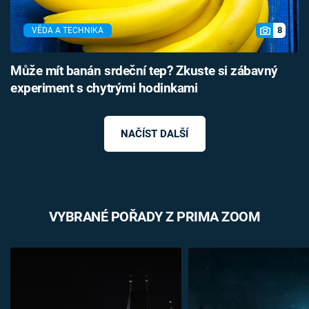
8
VĚDA A TECHNIKA
Může mít banán srdeční tep? Zkuste si zábavný
experiment s chytrými hodinkami
NAČÍST DALŠÍ
VYBRANÉ POŘADY Z PRIMA ZOOM