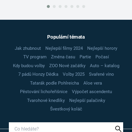
Populární témata
Jak zhubnout
Nejlepší filmy 2024
Nejlepší horory
TV program
Změna času
Partie
Počasí
Kdy budou volby
ZOO Nové začátky
Auto – katalog
7 pádů Honzy Dědka
Volby 2025
Svařené víno
Tatarák podle Pohlreicha
Aloe vera
Pěstování lichořeřišnice
Výpočet ascendentu
Tvarohové knedlíky
Nejlepší palačinky
Švestkový koláč