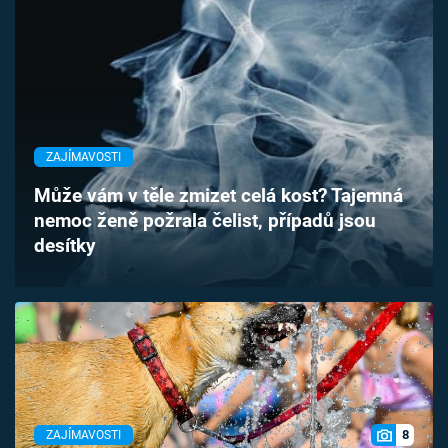
ZAJÍMAVOSTI
Může vám v těle zmizet celá kost? Tajemná
nemoc ženě požrala čelist, případů jsou
desítky
8
ZAJÍMAVOSTI