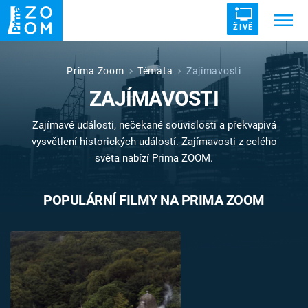
ŽIVĚ
Trendy:
ZRÁDCI
UFO
DRUHÁ SVĚTOVÁ VÁLKA
Prima Zoom
Témata
Zajímavosti
ZAJÍMAVOSTI
ZÁHADY
VETŘELCI DÁVNOVĚKU
Zajímavé události, nečekané souvislosti a překvapivá
vysvětlení historických událostí. Zajímavosti z celého
světa nabízí Prima ZOOM.
Témata
POPULÁRNÍ FILMY NA PRIMA ZOOM
Témata
Pořady
TV Program