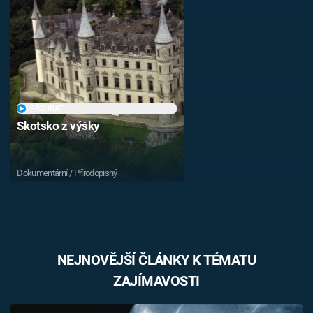
Časopis
Sledujte prima+
Přihlášení
PŘEHRÁT
Skotsko z výšky
Sledujte nás
Dokumentární / Přírodopisný
NEJNOVĚJŠÍ ČLÁNKY K TÉMATU
ZAJÍMAVOSTI