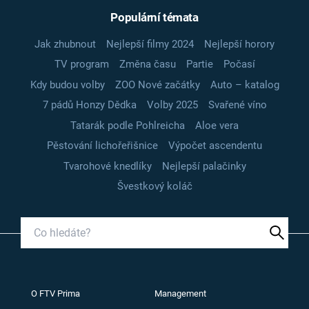
Populární témata
Jak zhubnout
Nejlepší filmy 2024
Nejlepší horory
TV program
Změna času
Partie
Počasí
Kdy budou volby
ZOO Nové začátky
Auto – katalog
7 pádů Honzy Dědka
Volby 2025
Svařené víno
Tatarák podle Pohlreicha
Aloe vera
Pěstování lichořeřišnice
Výpočet ascendentu
Tvarohové knedlíky
Nejlepší palačinky
Švestkový koláč
O FTV Prima
Management