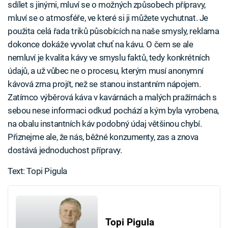
sdílet s jinými, mluví se o možných způsobech přípravy,
mluví se o atmosféře, ve které si ji můžete vychutnat. Je
použita celá řada triků působících na naše smysly, reklama
dokonce dokáže vyvolat chuť na kávu. O čem se ale
nemluví je kvalita kávy ve smyslu faktů, tedy konkrétních
údajů, a už vůbec ne o procesu, kterým musí anonymní
kávová zrna projít, než se stanou instantním nápojem.
Zatímco výběrová káva v kavárnách a malých pražírnách s
sebou nese informaci odkud pochází a kým byla vyrobena,
na obalu instantních káv podobný údaj většinou chybí.
Přiznejme ale, že nás, běžné konzumenty, zas a znova
dostává jednoduchost přípravy.
Text: Topi Pigula
Topi Pigula