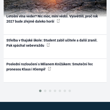
Letošní vlna veder? Nic moc, míní vědci. Vysvětlili, proč rok
2027 bude zřejmě daleko horší
Střelba v thajské škole: Student zabil učitele a další zranil.
Pak spáchal sebevraždu
Poslední rozloučení s Milanem Knížákem: Smuteční řec
pronesou Klaus i Klempíř