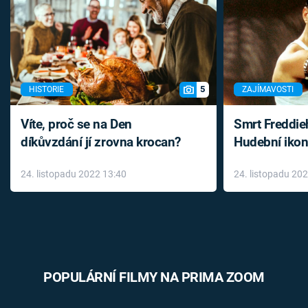
5
HISTORIE
ZAJÍMAVOSTI
Víte, proč se na Den
Smrt Freddie
díkůvzdání jí zrovna krocan?
Hudební ikon
až do konce 
24. listopadu 2022 13:40
24. listopadu 20
léky
POPULÁRNÍ FILMY NA PRIMA ZOOM