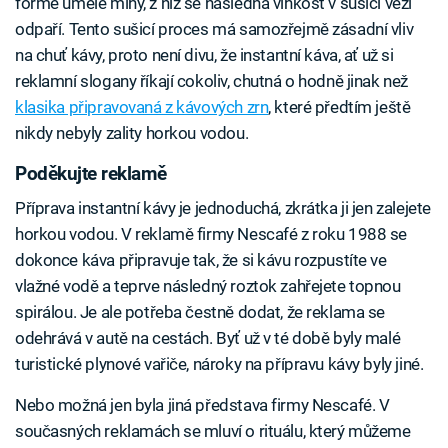
formě umělé mlhy, z níž se následná vlhkost v sušicí věži
odpaří. Tento sušicí proces má samozřejmě zásadní vliv
na chuť kávy, proto není divu, že instantní káva, ať už si
reklamní slogany říkají cokoliv, chutná o hodně jinak než
klasika připravovaná z kávových zrn
, které předtím ještě
nikdy nebyly zality horkou vodou.
Poděkujte reklamě
Příprava instantní kávy je jednoduchá, zkrátka ji jen zalejete
horkou vodou. V reklamě firmy Nescafé z roku 1988 se
dokonce káva připravuje tak, že si kávu rozpustíte ve
vlažné vodě a teprve následný roztok zahřejete topnou
spirálou. Je ale potřeba čestně dodat, že reklama se
odehrává v autě na cestách. Byť už v té době byly malé
turistické plynové vařiče, nároky na přípravu kávy byly jiné.
Nebo možná jen byla jiná představa firmy Nescafé. V
současných reklamách se mluví o rituálu, který můžeme