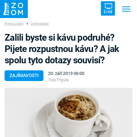
ŽIVĚ
Prima Zoom
■
Zajímavosti
Trendy:
ZRÁDCI
UFO
DRUHÁ SVĚTOVÁ VÁLKA
Zalili byste si kávu podruhé?
ZÁHADY
VETŘELCI DÁVNOVĚKU
Pijete rozpustnou kávu? A jak
spolu tyto dotazy souvisí?
20. září 2019 06:00
ZAJÍMAVOSTI
Topi Pigula
Témata
Témata
Pořady
TV Program