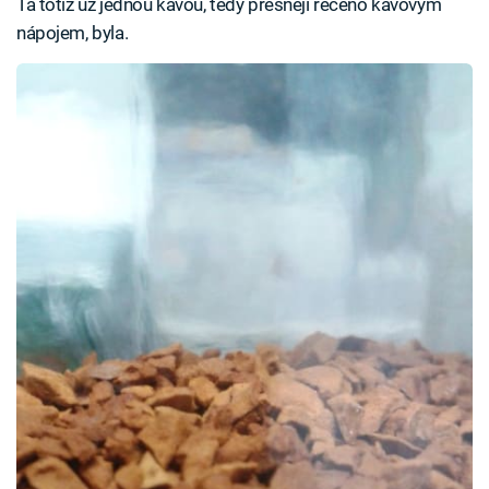
Ta totiž už jednou kávou, tedy přesněji řečeno kávovým
nápojem, byla.