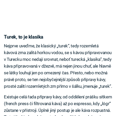
Turek, to je klasika
Nejprve uveďme, že klasický „turek“, tedy rozemletá
kávová zrna zalitá horkou vodou, se s kávou připravovanou
v Turecku moc nedají srovnat, neboť turecká „klasika“, tedy
káva připravovaná v džezvě, má nejen jinou chuť, ale hlavně
se látky louhují jen po omezený čas. Přesto, nebo možná
právě proto, se ten nejobyčejnější způsob přípravy kávy,
prosté zalití rozemletých zrn přímo v šálku, jmenuje „turek“.
Existuje celá řada přípravy kávy, od oddělení prášku sítkem
(french press či filtrovaná káva) až po espresso, kdy „lógr“
zůstane v přístroji. Úplně jiný postup je ale káva rozpustná.