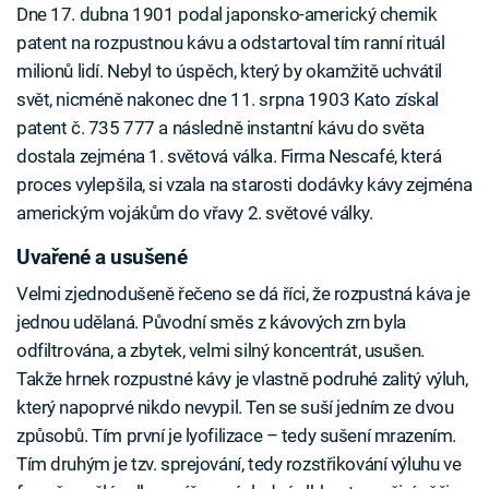
Dne 17. dubna 1901 podal japonsko-americký chemik
patent na rozpustnou kávu a odstartoval tím ranní rituál
milionů lidí. Nebyl to úspěch, který by okamžitě uchvátil
svět, nicméně nakonec dne 11. srpna 1903 Kato získal
patent č. 735 777 a následně instantní kávu do světa
dostala zejména 1. světová válka. Firma Nescafé, která
proces vylepšila, si vzala na starosti dodávky kávy zejména
americkým vojákům do vřavy 2. světové války.
Uvařené a usušené
Velmi zjednodušeně řečeno se dá říci, že rozpustná káva je
jednou udělaná. Původní směs z kávových zrn byla
odfiltrována, a zbytek, velmi silný koncentrát, usušen.
Takže hrnek rozpustné kávy je vlastně podruhé zalitý výluh,
který napoprvé nikdo nevypil. Ten se suší jedním ze dvou
způsobů. Tím první je lyofilizace – tedy sušení mrazením.
Tím druhým je tzv. sprejování, tedy rozstřikování výluhu ve