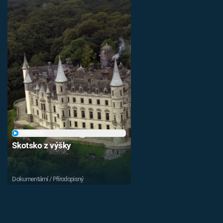
PŘEHRÁT
Skotsko z výšky
Dokumentární / Přírodopisný