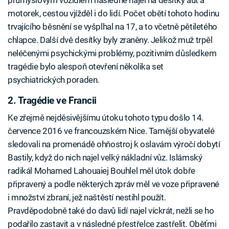
motorek, cestou vjížděl i do lidí. Počet obětí tohoto hodinu
trvajícího běsnění se vyšplhal na 17, a to včetně pětiletého
chlapce. Další dvě desítky byly zraněny. Jelikož muž trpěl
neléčenými psychickými problémy, pozitivním důsledkem
tragédie bylo alespoň otevření několika set
psychiatrických poraden.
2. Tragédie ve Francii
Ke zřejmě nejděsivějšímu útoku tohoto typu došlo 14.
července 2016 ve francouzském Nice. Tamější obyvatelé
sledovali na promenádě ohňostroj k oslavám výročí dobytí
Bastily, když do nich najel velký nákladní vůz. Islámský
radikál Mohamed Lahouaiej Bouhlel měl útok dobře
připravený a podle některých zpráv měl ve voze připravené
i množství zbraní, jež naštěstí nestihl použít.
Pravděpodobně také do davů lidí najel víckrát, nežli se ho
podařilo zastavit a v následné přestřelce zastřelit. Oběťmi