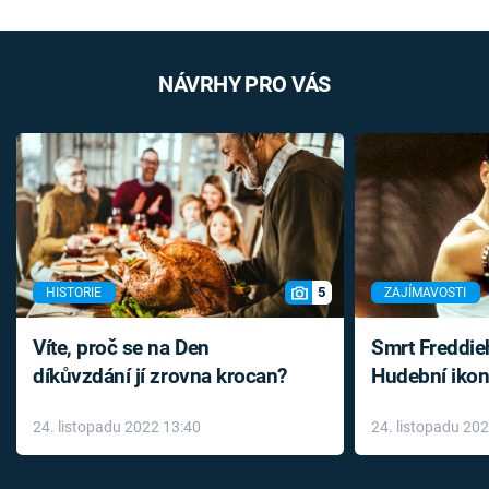
NÁVRHY PRO VÁS
5
HISTORIE
ZAJÍMAVOSTI
Víte, proč se na Den
Smrt Freddie
díkůvzdání jí zrovna krocan?
Hudební ikon
až do konce 
24. listopadu 2022 13:40
24. listopadu 20
léky