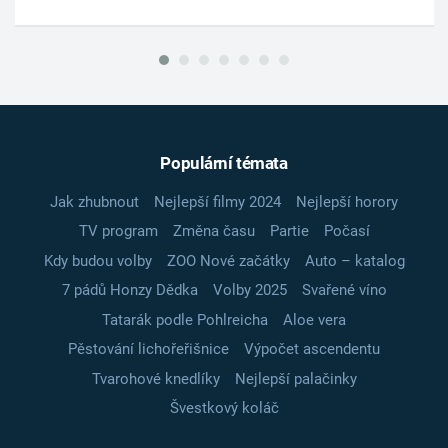
Populární témata
Jak zhubnout
Nejlepší filmy 2024
Nejlepší horory
TV program
Změna času
Partie
Počasí
Kdy budou volby
ZOO Nové začátky
Auto – katalog
7 pádů Honzy Dědka
Volby 2025
Svařené víno
Tatarák podle Pohlreicha
Aloe vera
Pěstování lichořeřišnice
Výpočet ascendentu
Tvarohové knedlíky
Nejlepší palačinky
Švestkový koláč