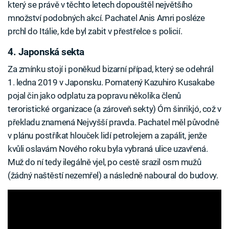
který se právě v těchto letech dopouštěl největšího
množství podobných akcí. Pachatel Anis Amri posléze
prchl do Itálie, kde byl zabit v přestřelce s policií.
4. Japonská sekta
Za zmínku stojí i poněkud bizarní případ, který se odehrál
1. ledna 2019 v Japonsku. Pomatený Kazuhiro Kusakabe
pojal čin jako odplatu za popravu několika členů
teroristické organizace (a zároveň sekty) Óm šinrikjó, což v
překladu znamená Nejvyšší pravda. Pachatel měl původně
v plánu postříkat hlouček lidí petrolejem a zapálit, jenže
kvůli oslavám Nového roku byla vybraná ulice uzavřená.
Muž do ní tedy ilegálně vjel, po cestě srazil osm mužů
(žádný naštěstí nezemřel) a následně naboural do budovy.