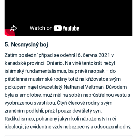
5. Nesmyslný boj
Zatím poslední případ se odehrál 6. června 2021 v
kanadské provincii Ontario. Na vině tentokrát nebyl
islámský fundamentalismus, ba právě naopak – do
pětičlenné muslimské rodiny totiž na křižovatce svým
pickupem najel dvacetiletý Nathaniel Veltman. Důvodem
byla islamofobie, muž měl na sobě i neprůstřelnou vestu s
vyobrazenou svastikou. Čtyři členové rodiny svým
zraněním podlehli, přežil pouze devítiletý syn.
Radikalismus, poháněný jakýmkoli náboženstvím či
ideologií, je evidentně vždy nebezpečný a odsouzeníhodný.