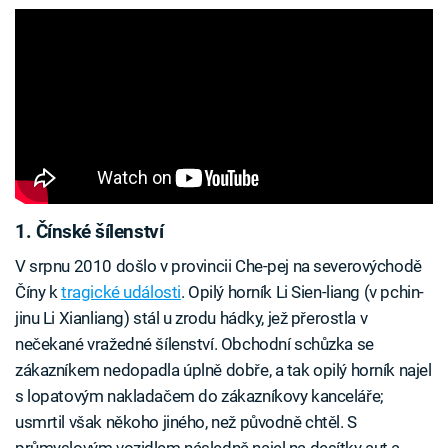
1. Čínské šílenství
V srpnu 2010 došlo v provincii Che-pej na severovýchodě
Číny k
tragické události
. Opilý horník Li Sien-liang (v pchin-
jinu Li Xianliang) stál u zrodu hádky, jež přerostla v
nečekané vražedné šílenství. Obchodní schůzka se
zákazníkem nedopadla úplně dobře, a tak opilý horník najel
s lopatovým nakladačem do zákazníkovy kanceláře;
usmrtil však někoho jiného, než původně chtěl. S
průmyslovým vozidlem následně najel na desítky aut a