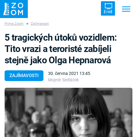
ŽIVĚ
Prima Zoom
■
Zajímavosti
Trendy:
ZRÁDCI
UFO
DRUHÁ SVĚTOVÁ VÁLKA
5 tragických útoků vozidlem:
ZÁHADY
VETŘELCI DÁVNOVĚKU
Tito vrazi a teroristé zabíjeli
stejně jako Olga Hepnarová
30. června 2021 13:45
ZAJÍMAVOSTI
Mojmír Sedláček
Témata
Témata
Pořady
TV Program