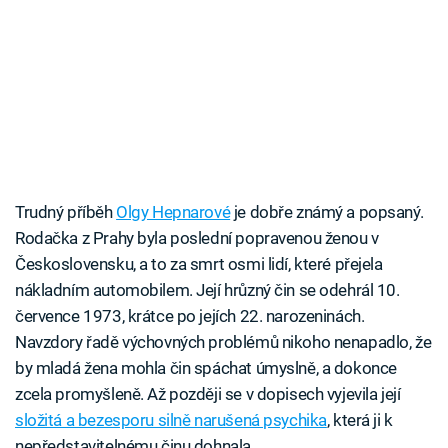
Trudný příběh
Olgy Hepnarové
je dobře známý a popsaný.
Rodačka z Prahy byla poslední popravenou ženou v
Československu, a to za smrt osmi lidí, které přejela
nákladním automobilem. Její hrůzný čin se odehrál 10.
července 1973, krátce po jejích 22. narozeninách.
Navzdory řadě výchovných problémů nikoho nenapadlo, že
by mladá žena mohla čin spáchat úmyslně, a dokonce
zcela promyšleně. Až později se v dopisech vyjevila její
složitá a bezesporu silně narušená psychika
, která ji k
nepředstavitelnému činu dohnala.