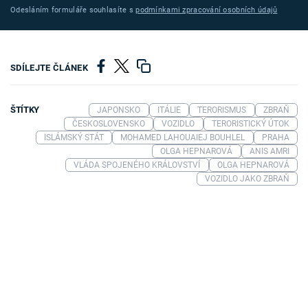
Odesláním formuláře souhlasíte s
podmínkami zpracování osobních údajů
SDÍLEJTE ČLÁNEK
ŠTÍTKY
JAPONSKO
ITÁLIE
TERORISMUS
ZBRAŇ
ČESKOSLOVENSKO
VOZIDLO
TERORISTICKÝ ÚTOK
ISLÁMSKÝ STÁT
MOHAMED LAHOUAIEJ BOUHLEL
PRAHA
OLGA HEPNAROVÁ
ANIS AMRI
VLÁDA SPOJENÉHO KRÁLOVSTVÍ
OLGA HEPNAROVÁ
VOZIDLO JAKO ZBRAŇ