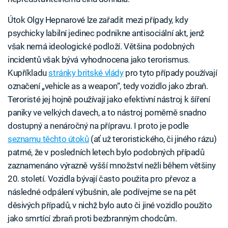
Útok Olgy Hepnarové lze zařadit mezi případy, kdy
psychicky labilní jedinec podnikne antisociální akt, jenž
však nemá ideologické podloží. Většina podobných
incidentů však bývá vyhodnocena jako terorismus.
Kupříkladu
stránky britské vlády
pro tyto případy používají
označení „vehicle as a weapon“, tedy vozidlo jako zbraň.
Teroristé jej hojně používají jako efektivní nástroj k šíření
paniky ve velkých davech, a to nástroj poměrně snadno
dostupný a nenáročný na přípravu. I proto je podle
seznamu těchto útoků
(ať už teroristického, či jiného rázu)
patrné, že v posledních letech bylo podobných případů
zaznamenáno výrazně vyšší množství nežli během většiny
20. století. Vozidla bývají často použita pro převoz a
následné odpálení výbušnin, ale podívejme se na pět
děsivých případů, v nichž bylo auto či jiné vozidlo použito
jako smrtící zbraň proti bezbranným chodcům.