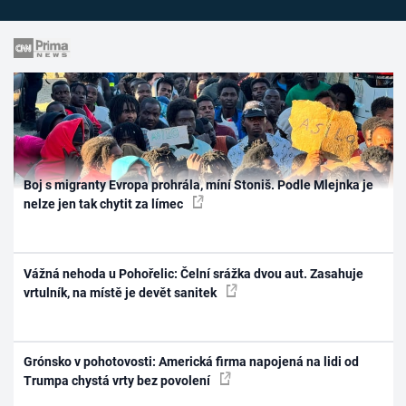
Boj s migranty Evropa prohrála, míní Stoniš. Podle Mlejnka je
nelze jen tak chytit za límec
Vážná nehoda u Pohořelic: Čelní srážka dvou aut. Zasahuje
vrtulník, na místě je devět sanitek
Grónsko v pohotovosti: Americká firma napojená na lidi od
Trumpa chystá vrty bez povolení