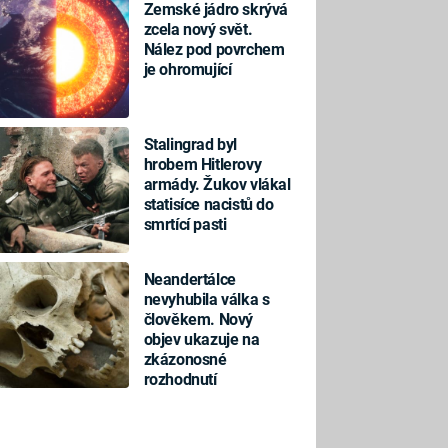
Zemské jádro skrývá
zcela nový svět.
Nález pod povrchem
je ohromující
Stalingrad byl
hrobem Hitlerovy
armády. Žukov vlákal
statisíce nacistů do
smrtící pasti
Neandertálce
nevyhubila válka s
člověkem. Nový
objev ukazuje na
zkázonosné
rozhodnutí