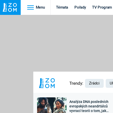
Menu
Témata
Pořady
TV Program
Cestování
Historie
HRADY A ZÁMKY
VIKINGOVÉ
HEDVÁBNÁ STEZKA
EPIDEMIE A
PANDEMIE
PŘÍRODA
STAROVĚKÝ EGYPT
Trendy:
Zrádci
U
Analýza DNA posledních
Druhá
Výročí
evropských neandrtálců
vyvrací teorii o tom, jak
světová válka