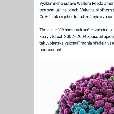
Výzkumného ústavu Waltera Reeda ameri
testovat už i na lidech. Vakcína si přit
CoV-2, tak i s jeho dosud známými varian
Tím ale její účinnost nekončí – vakcína z
který v letech 2002–2004 způsobil epide
tak „vojenská vakcína“ mohla předejít 
budoucnosti.