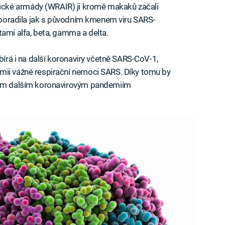
cké armády (WRAIR) ji kromě makaků začali
om poradila jak s původním kmenem viru SARS-
tami alfa, beta, gamma a delta.
abírá i na další koronaviry včetně SARS-CoV-1,
mii vážné respirační nemoci SARS. Díky tomu by
všem dalším koronavirovým pandemiím