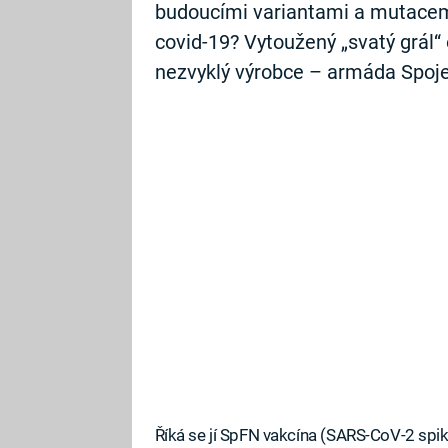
budoucími variantami a mutacem
covid-19? Vytoužený „svatý grál
nezvyklý výrobce – armáda Spoje
Říká se jí SpFN vakcína (SARS-CoV-2 spike 