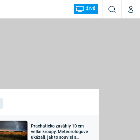
ŽIVĚ
Vyhledávání
Můj p
Prima+
ÁLKA
CNN Prima NEWS
Prima FRESH
Prima LIVING
LMY A
Prima Ženy
Prima LAJK
Prachaticko zasáhly 10 cm
osti
velké kroupy. Meteorologové
Sledujte nás
ukázali, jak to souvisí s