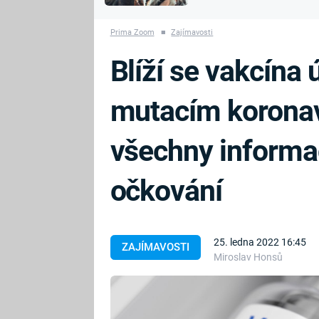
MARIE TEREZIE
vyhynuli
ADOLF HITLER
NAPOLEON
Prima Zoom
■
Zajímavosti
BONAPARTE
ATENTÁT NA
Blíží se vakcína
REINHARDA
BRITSKÁ
HEYDRICHA
KRÁLOVSKÁ
mutacím koronav
RODINA
PRVNÍ SVĚTOVÁ
VÁLKA
všechny informa
očkování
25. ledna 2022 16:45
ZAJÍMAVOSTI
Miroslav Honsů