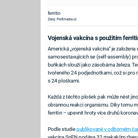
ferritin
Zdroj: Profimedia.cz
Vojenská vakcína s použitím ferrit
Americká „vojenská vakcína“ je založena
samosestavujících se (self-assembly) prote
buňkách slouží jako zásobárna železa. Te
tvořeného 24 podjednotkami, což si pro 
s 24 ploškami.
Každá z těchto plošek pak může nést jinou
obrannou reakci organismu. Díky tomu m
ferritin – upevnit hroty více druhů korona
Podle studie
publikované v odborném čas
vakcína SpFN podána 32 makakům rhesus 