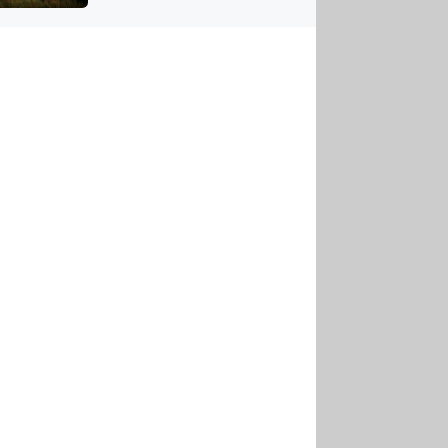
US
tornádem
RSUS
ZE A