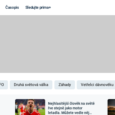
Časopis
Sledujte prima+
Věda a
Války
technika
STUDENÁ V
KORONAVIRUS
VÁLKA VE
VIETNAMU
VESMÍR
VÁLEČNÉ FI
MARS
SERIÁLY
FO
Druhá světová válka
Záhady
Vetřelci dávnověku
Nejhlasitější člověk na světě
Záhady a
Zajímav
řve stejně jako motor
letadla. Můžete vedle něj
konspirace