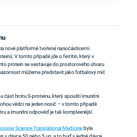
inu
 na nové platformě tvořené nanočásticemi
inů. V tomto případě jde o ferritin, který v
nto protein se sestavuje do prostorového útvaru
názornost můžeme představit jako fotbalový míč
 část hrotu S-proteinu, který spouští imunitní
ohou vědci na jeden nosič – v tomto případě
viru a imunitní odpověď je tak komplexnější.
opise Science Translational Medicine
byla
v dávce 50 nebo 5 μg, a to buď v jedné dávce,