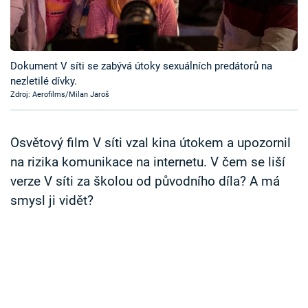
Časopis
Sledujte prima+
Dokument V síti se zabývá útoky sexuálních predátorů na
nezletilé dívky.
Přihlášení
Zdroj: Aerofilms/Milan Jaroš
Sledujte nás
Osvětový film V síti vzal kina útokem a upozornil
na rizika komunikace na internetu. V čem se liší
verze V síti za školou od původního díla? A má
smysl ji vidět?