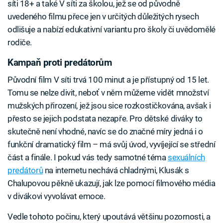
síti 18+ a také V síti za školou, jež se od původně
uvedeného filmu přece jen v určitých důležitých rysech
odlišuje a nabízí edukativní variantu pro školy či uvědomělé
rodiče.
Kampaň proti predátorům
Původní film V síti trvá 100 minut a je přístupný od 15 let.
Tomu se nelze divit, neboť v něm můžeme vidět množství
mužských přirození, jež jsou sice rozkostičkována, avšak i
přesto se jejich podstata nezapře. Pro dětské diváky to
skutečně není vhodné, navíc se do značné míry jedná i o
funkční dramatický film – má svůj úvod, vyvíjející se střední
část a finále. I pokud vás tedy samotné téma
sexuálních
predátorů
na internetu nechává chladnými, Klusák s
Chalupovou pěkně ukazují, jak lze pomocí filmového média
v divákovi vyvolávat emoce.
Vedle tohoto počinu, který upoutává většinu pozornosti, a