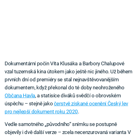
Dokumentární počin Víta Klusáka a Barbory Chalupové
vzal tuzemská kina útokem jako ještě nic jiného. Už během
prvních dní od premiéry se stal nejnavštěvovanějším
dokumentem, když překonal do té doby neohroženého
Občana Havla
, a statisíce diváků svědčí o obrovském
úspěchu – stejně jako
čerstvě získané ocenění Český lev
pro nejlepší dokument roku 2020
.
Vedle samotného „původního“ snímku se postupně
objevily i dvě další verze – zcela necenzurovaná varianta V