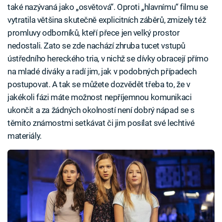
také nazývaná jako „osvětová“. Oproti „hlavnímu“ filmu se
vytratila většina skutečně explicitních záběrů, zmizely též
promluvy odborníků, kteří přece jen velký prostor
nedostali. Zato se zde nachází zhruba tucet vstupů
ústředního hereckého tria, v nichž se dívky obracejí přímo
na mladé diváky a radí jim, jak v podobných případech
postupovat. A tak se můžete dozvědět třeba to, že v
jakékoli fázi máte možnost nepříjemnou komunikaci
ukončit a za žádných okolností není dobrý nápad se s
těmito známostmi setkávat či jim posílat své lechtivé
materiály.