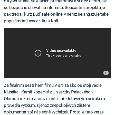
o kyberšikaně, sexuálním predátorství a vůbec o tom, jak
se bezpečně chovat na internetu. Součástmi projektu je
pak třeba i kurz Buď safe on-line, v němž se angažuje také
populární influencer Jirka Král.
Za finálním sestřihem filmu V síti za školou stojí vedle
Klusáka i Kamil Kopecký z Univerzity Palackého v
Olomouci, která v souvislosti s představeným snímkem
provedla výzkum, z jehož znepokojivých zjištění
dokumentaristé následně vycházeli. Proto je tato verze