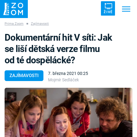
ŽIVĚ
Prima Zoom
■
Zajímavosti
Trendy:
ZRÁDCI
UFO
DRUHÁ SVĚTOVÁ VÁLKA
Dokumentární hit V síti: Jak
ZÁHADY
VETŘELCI DÁVNOVĚKU
se liší dětská verze filmu
od té dospělácké?
7. března 2021 00:25
ZAJÍMAVOSTI
Mojmír Sedláček
Témata
Témata
Pořady
TV Program