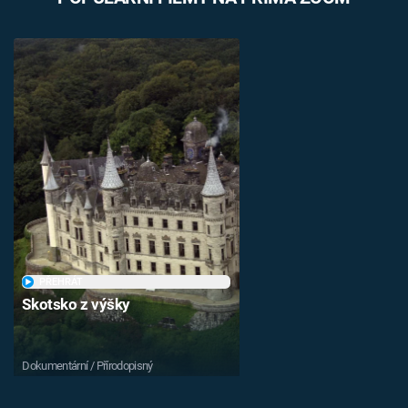
PŘEHRÁT
Skotsko z výšky
Dokumentární / Přírodopisný