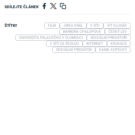
SDÍLEJTE ČLÁNEK
ŠTÍTKY
FILM
JIRKA KRÁL
V SÍTI
VÍT KLUSÁK
BARBORA CHALUPOVÁ
ČESKÝ LEV
UNIVERZITA PALACKÉHO V OLOMOUCI
SEXUÁLNÍ PREDÁTOŘI
V SÍTI ZA ŠKOLOU
INTERNET
EDUKACE
SEXUÁLNÍ PREDÁTOR
KAMIL KOPECKÝ