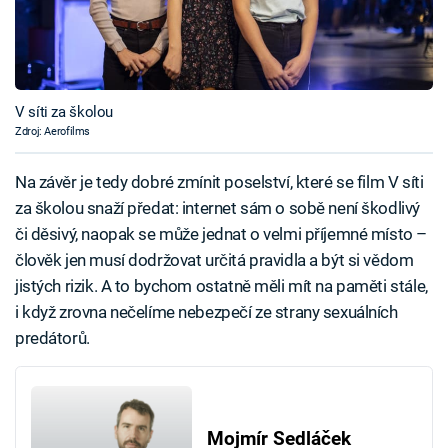
V síti za školou
Zdroj: Aerofilms
Na závěr je tedy dobré zmínit poselství, které se film V síti
za školou snaží předat: internet sám o sobě není škodlivý
či děsivý, naopak se může jednat o velmi příjemné místo –
člověk jen musí dodržovat určitá pravidla a být si vědom
jistých rizik. A to bychom ostatně měli mít na paměti stále,
i když zrovna nečelíme nebezpečí ze strany sexuálních
predátorů.
Mojmír Sedláček