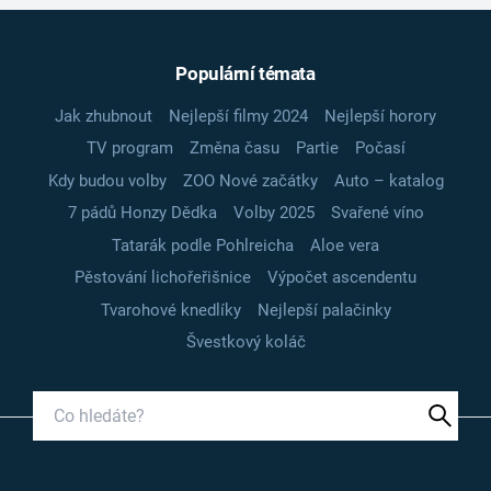
Populární témata
Jak zhubnout
Nejlepší filmy 2024
Nejlepší horory
TV program
Změna času
Partie
Počasí
Kdy budou volby
ZOO Nové začátky
Auto – katalog
7 pádů Honzy Dědka
Volby 2025
Svařené víno
Tatarák podle Pohlreicha
Aloe vera
Pěstování lichořeřišnice
Výpočet ascendentu
Tvarohové knedlíky
Nejlepší palačinky
Švestkový koláč