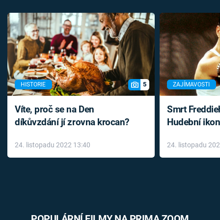
5
HISTORIE
ZAJÍMAVOSTI
Víte, proč se na Den
Smrt Freddie
díkůvzdání jí zrovna krocan?
Hudební ikon
až do konce 
24. listopadu 2022 13:40
24. listopadu 20
léky
POPULÁRNÍ FILMY NA PRIMA ZOOM