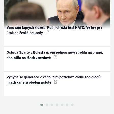
Varování tajných služeb: Putin chystá test NATO. Ve hře je i
útok na české sousedy
Ostuda Sparty v Boleslavi: Ani jednou nevystřelila na bránu,
doplatila na třesk v sestavě
Vyhýbá se generace Z vedoucím pozicím? Podle sociologů
mladí kariéru obětují jistotě