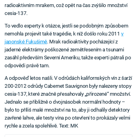
radioaktivním mrakem, což opět na čas zvýšilo množství
cesia-137.
To vedlo experty k otázce, jestli se podobným způsobem
nemohla projevit také tragédie, k níž došlo roku 2011
v
japonské Fukušimě
. Mrak radioaktivity pocházející z
jaderné elektrárny poškozené zemětřesením a tsunami
zasáhl především Severní Ameriku, takže experti pátrali po
odpovědi právě tam.
A odpověď letos našli. V odrůdách kalifornských vín z šarží
200-2012 odrůdy Cabernet Sauvignon byly nalezeny stopy
cesia-137, které značně přesahovaly „přirozené“ množství.
Jednalo se přibližně o dvojnásobek normální hodnoty –
bylo to příliš malé množství na to, aby ji odhalily detektory
zavřené lahve, ale testy vína po otevření to prokázaly velmi
rychle a zcela spolehlivě. Text: MK