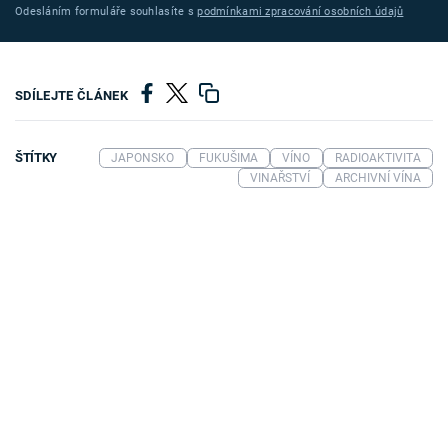
Odesláním formuláře souhlasíte s
podmínkami zpracování osobních údajů
SDÍLEJTE ČLÁNEK
ŠTÍTKY
JAPONSKO
FUKUŠIMA
VÍNO
RADIOAKTIVITA
VINAŘSTVÍ
ARCHIVNÍ VÍNA