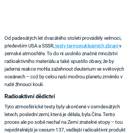
Od padesátých let dvacátého století prováděly velmoci,
především USA a SSSR,
testy termonukleárních zbraní
v
zemské atmosféře. To do ní uvolnilo značné množství
radioaktivního materiálu a také spustilo obavy, že by
jaderná reakce mohla zažehnout deuterium ve světových
oceánech – což by celou naši modrou planetu změnilo v
rudě žhnoucí kouli.
Radioaktivní dědictví
Tyto atmosférické testy byly ukončené v osmdesátých
letech, poslední zemí, která je dělala, byla Čína. Tento
proces ale po sobě nechal na Zemi znatelné stopy – tou
nejviditelnější je cesium-137, vedlejší radioaktivní produkt