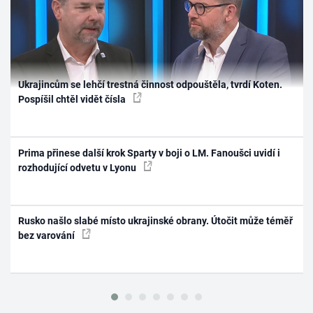
Ukrajincům se lehčí trestná činnost odpouštěla, tvrdí Koten.
Pospíšil chtěl vidět čísla
Prima přinese další krok Sparty v boji o LM. Fanoušci uvidí i
rozhodující odvetu v Lyonu
Rusko našlo slabé místo ukrajinské obrany. Útočit může téměř
bez varování