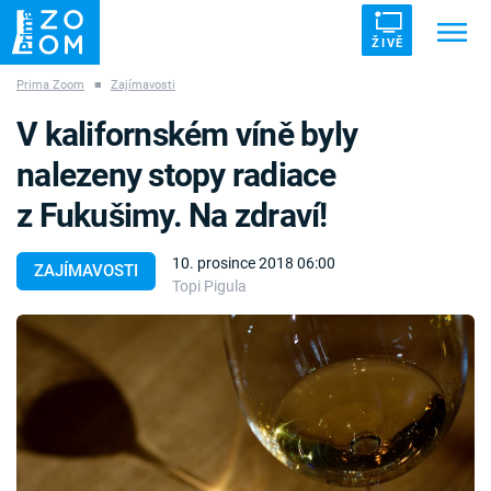
ŽIVĚ
Prima Zoom
■
Zajímavosti
Trendy:
ZRÁDCI
UFO
DRUHÁ SVĚTOVÁ VÁLKA
V kalifornském víně byly
ZÁHADY
VETŘELCI DÁVNOVĚKU
nalezeny stopy radiace
z Fukušimy. Na zdraví!
10. prosince 2018 06:00
ZAJÍMAVOSTI
Topi Pigula
Témata
Témata
Pořady
TV Program