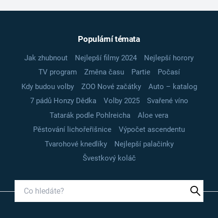
Populární témata
Jak zhubnout
Nejlepší filmy 2024
Nejlepší horory
TV program
Změna času
Partie
Počasí
Kdy budou volby
ZOO Nové začátky
Auto – katalog
7 pádů Honzy Dědka
Volby 2025
Svařené víno
Tatarák podle Pohlreicha
Aloe vera
Pěstování lichořeřišnice
Výpočet ascendentu
Tvarohové knedlíky
Nejlepší palačinky
Švestkový koláč