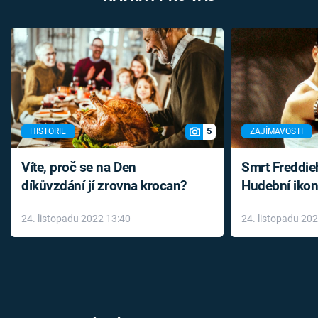
5
HISTORIE
ZAJÍMAVOSTI
Víte, proč se na Den
Smrt Freddie
díkůvzdání jí zrovna krocan?
Hudební ikon
až do konce 
24. listopadu 2022 13:40
24. listopadu 20
léky