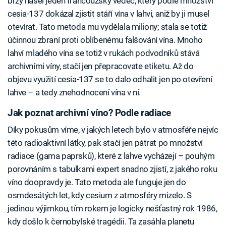
brzy našel jeden francouzský vědec, který podle množství
cesia-137 dokázal zjistit stáří vína v lahvi, aniž by ji musel
otevírat. Tato metoda mu vydělala miliony; stala se totiž
účinnou zbraní proti oblíbenému falšování vína. Mnoho
lahví mladého vína se totiž v rukách podvodníků stává
archivními víny, stačí jen přepracovate etiketu. Až do
objevu využití cesia-137 se to dalo odhalit jen po otevření
lahve – a tedy znehodnocení vína v ní.
Jak poznat archivní víno? Podle radiace
Díky pokusům víme, v jakých letech bylo v atmosféře nejvíc
této radioaktivní látky, pak stačí jen pátrat po množství
radiace (gama paprsků), které z lahve vycházejí – pouhým
porovnáním s tabulkami expert snadno zjistí, z jakého roku
víno doopravdy je. Tato metoda ale funguje jen do
osmdesátých let, kdy cesium z atmosféry mizelo. S
jedinou výjimkou, tím rokem je logicky nešťastný rok 1986,
kdy došlo k černobylské tragédii. Ta zasáhla planetu