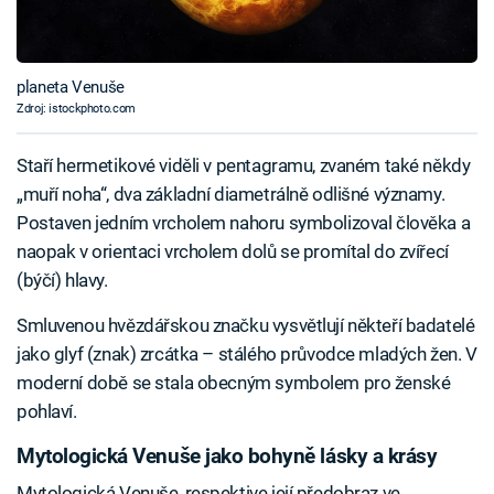
planeta Venuše
Zdroj: istockphoto.com
Staří hermetikové viděli v pentagramu, zvaném také někdy
„muří noha“, dva základní diametrálně odlišné významy.
Postaven jedním vrcholem nahoru symbolizoval člověka a
naopak v orientaci vrcholem dolů se promítal do zvířecí
(býčí) hlavy.
Smluvenou hvězdářskou značku vysvětlují někteří badatelé
jako glyf (znak) zrcátka – stálého průvodce mladých žen. V
moderní době se stala obecným symbolem pro ženské
pohlaví.
Mytologická Venuše jako bohyně lásky a krásy
Mytologická Venuše, respektive její předobraz ve