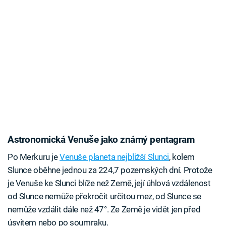
Astronomická Venuše jako známý pentagram
Po Merkuru je
Venuše planeta nejbližší Slunci
, kolem
Slunce oběhne jednou za 224,7 pozemských dní. Protože
je Venuše ke Slunci blíže než Země, její úhlová vzdálenost
od Slunce nemůže překročit určitou mez, od Slunce se
nemůže vzdálit dále než 47°. Ze Země je vidět jen před
úsvitem nebo po soumraku.