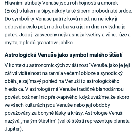
Hlavními atributy Venuše jsou roh hojnosti a amorek
(Erós) s lukem a šípy, někdy také šípem probodnuté srdce.
Do symboliky Venuše patří z kovů měď, numericky jí
odpovídá číslo pět, modrá barva a jejím dnem v týdnu je
pátek. Jsou jí zasvěceny nejkrásnější květiny a vůně, růže a
myrta, z plodů granátové jablko.
Astrologická Venuše jako symbol malého štěstí
V kontextu astronomických zvláštností Venuše, jako je její
zářivá viditelnost na ranní a večerní obloze a synodický
oběh, je zajímavý pohled na Venuši i z astrologického
hlediska. V astrologii má Venuše tradičně blahodárnou
pověst, což není nic překvapivého, když uvážíme, že skoro
ve všech kulturách jsou Venuše nebo její obdoby
považovány za bohyně lásky a krásy. Astrologie Venuši
nazývá „malým štěstím“ (velké štěstí reprezentuje planeta
Jupiter).