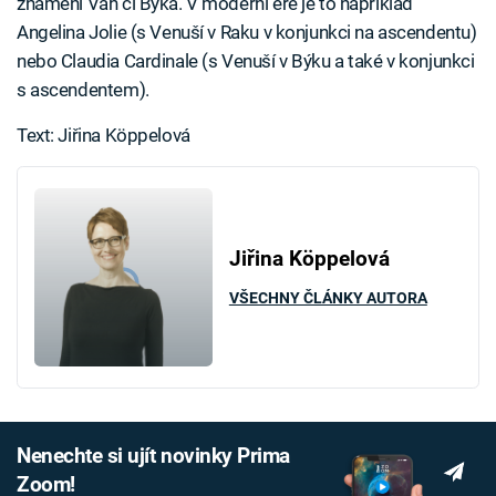
znamení Vah či Býka. V moderní éře je to například
Angelina Jolie (s Venuší v Raku v konjunkci na ascendentu)
nebo Claudia Cardinale (s Venuší v Býku a také v konjunkci
s ascendentem).
Text: Jiřina Köppelová
Jiřina Köppelová
VŠECHNY ČLÁNKY AUTORA
Nenechte si ujít novinky Prima
Zoom!