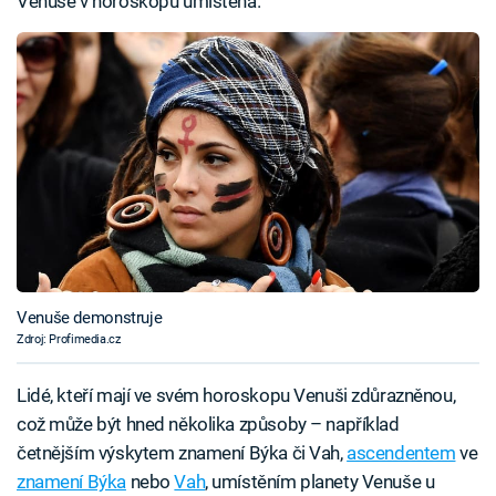
Venuše v horoskopu umístěna.
Venuše demonstruje
Zdroj: Profimedia.cz
Lidé, kteří mají ve svém horoskopu Venuši zdůrazněnou,
což může být hned několika způsoby – například
četnějším výskytem znamení Býka či Vah,
ascendentem
ve
znamení Býka
nebo
Vah
, umístěním planety Venuše u