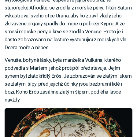
starořecké Afroditě, se zrodila z mořské pěny. Titán Saturn
vykastroval svého otce Urana, aby ho zbavil vlády, jeho
zkrvavené orgány spadly do moře u pobřeží Kypru. A ze
směsi mořské pěny a krve se zrodila Venuše. Proto je i
často zobrazována na lastuře vystupující z mořských vln.
Dcera moře a nebes.
Venuše, bohyně lásky, byla manželka Vulkána, kterého
podvedla s Martem, jehož protipól představuje. Jejím
synem byl zlatokřídlý Erós. Je zobrazován se zlatým lukem
se zlatými šípy, před jejichž účinky jsou bezbranní lidé i
bozi. Koho Erós zasáhne zlatým šípem, podléhá lásce
navždy.