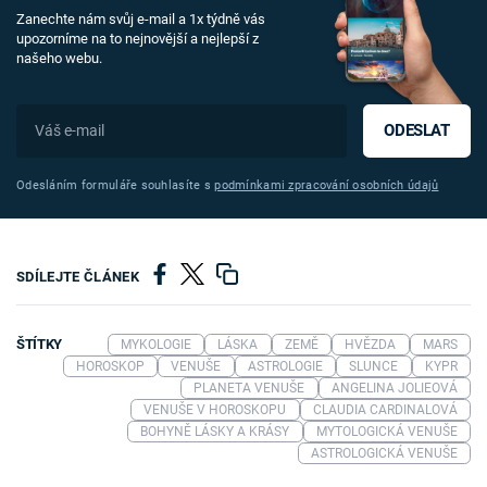
Zanechte nám svůj e-mail a 1x týdně vás
upozorníme na to nejnovější a nejlepší z
našeho webu.
ODESLAT
Odesláním formuláře souhlasíte s
podmínkami zpracování osobních údajů
SDÍLEJTE ČLÁNEK
ŠTÍTKY
MYKOLOGIE
LÁSKA
ZEMĚ
HVĚZDA
MARS
HOROSKOP
VENUŠE
ASTROLOGIE
SLUNCE
KYPR
PLANETA VENUŠE
ANGELINA JOLIEOVÁ
VENUŠE V HOROSKOPU
CLAUDIA CARDINALOVÁ
BOHYNĚ LÁSKY A KRÁSY
MYTOLOGICKÁ VENUŠE
ASTROLOGICKÁ VENUŠE