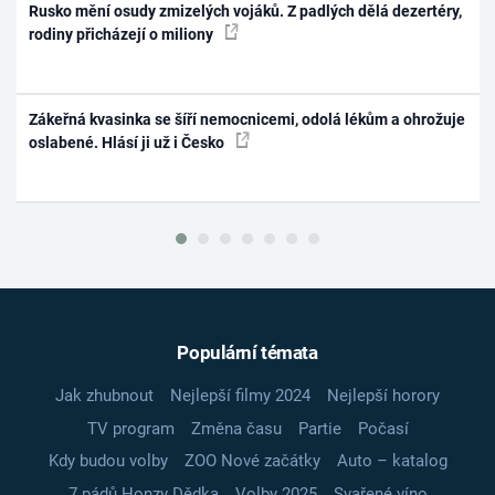
Rusko mění osudy zmizelých vojáků. Z padlých dělá dezertéry,
rodiny přicházejí o miliony
Zákeřná kvasinka se šíří nemocnicemi, odolá lékům a ohrožuje
oslabené. Hlásí ji už i Česko
Populární témata
Jak zhubnout
Nejlepší filmy 2024
Nejlepší horory
TV program
Změna času
Partie
Počasí
Kdy budou volby
ZOO Nové začátky
Auto – katalog
7 pádů Honzy Dědka
Volby 2025
Svařené víno