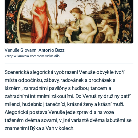
Venuše Giovanni Antonio Bazzi
Zdroj: Wikimedia Commons/volné dílo
Scenerická alegorická vyobrazení Venuše obvykle tvoří
místa odpočinku, zábavy, radovánek a procházek s
lázněmi, zahradními pavilóny s hudbou, tancem a
zahradními intimními zákoutími. Do Venušiny družiny patří
milenci, hudebníci, tanečníci, krásné ženy a krásní muži.
Alegorická postava Venuše jede zpravidla na voze
taženém dvěma sovami, v jiné variantě dvěma labutěmi se
znameními Býka a Vah v kolech.