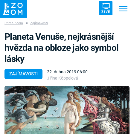
ŽIVĚ
Prima Zoom
■
Zajímavosti
Trendy:
ZRÁDCI
UFO
DRUHÁ SVĚTOVÁ VÁLKA
Planeta Venuše, nejkrásnější
ZÁHADY
VETŘELCI DÁVNOVĚKU
hvězda na obloze jako symbol
lásky
22. dubna 2019 06:00
ZAJÍMAVOSTI
Jiřina Köppelová
Témata
Témata
Pořady
TV Program