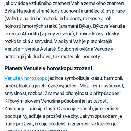
jako vládce vzdušného znamení Vah a zemského znamení
Býka. Na jedné straně tedy duchovní a umělecká inspirace
(Váhy), a na druhé materiální hodnoty, rozkoše a roh
hojnosti hmotných statků (znamení Býka). Býkova Venuše
je řecká Afrodita (z pěny zrozená), bohyně krásy a lásky,
rozkošnická a smyslná. Vládkyní Vah je platoničtější
Venuše – syrská Astarté. Souborně ovládá Venuše v
astrologii jak duchovní, tak materiální hodnoty.
Planeta Venuše v horoskopu zrození
Venuše v horoskopu
jedince symbolizuje krásu, harmonii,
umění, lásku a jejich různé vyjádření. Mezi jinými svůdnost,
smyslnost, rozkoš. Znamená příchylnost a přizpůsobení.
Klíčovým slovem Venušina působení je laskavost.
Zastupuje i princip slasti. Označuje způsob, jímž jedinec
pociťuje, vyjadřuje a prožívá své city. Jakým způsobem je
bude prožívat, určuje především znamení, ve kterém je