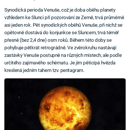
Synodická perioda Venuše, což je doba oběhu planety
vzhledem ke Slunci při pozorování ze Země, trvá průměrně
asi jeden rok. Pět synodických oběhů Venuše, při nichž se
opětovně dostává do konjunkce se Sluncem, trvá téměř
přesně (bez 2,4 dne) osm roků. Během této doby se
pohybuje pětkrát retrográdně. Ve zvěrokruhu nastávají
zastávky Venuše postupně na různých místech, ale podle
určitého zajímavého schématu. Je jím pěticípá hvězda
kreslená jedním tahem tzv. pentagram.