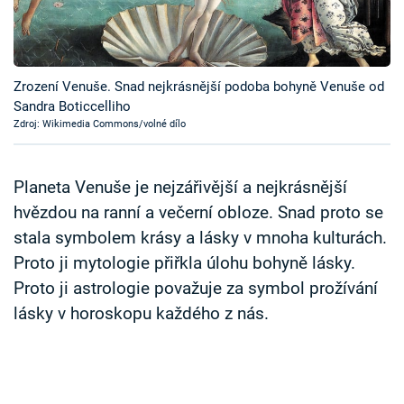
Časopis
Sledujte prima+
Zrození Venuše. Snad nejkrásnější podoba bohyně Venuše od
Sandra Boticcelliho
Přihlášení
Zdroj: Wikimedia Commons/volné dílo
Sledujte nás
Planeta Venuše je nejzářivější a nejkrásnější
hvězdou na ranní a večerní obloze. Snad proto se
stala symbolem krásy a lásky v mnoha kulturách.
Proto ji mytologie přiřkla úlohu bohyně lásky.
Proto ji astrologie považuje za symbol prožívání
lásky v horoskopu každého z nás.