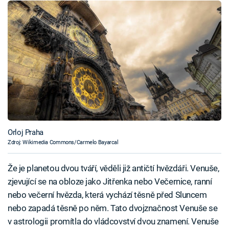
Orloj Praha
Zdroj: Wikimedia Commons/Carmelo Bayarcal
Že je planetou dvou tváří, věděli již antičtí hvězdáři. Venuše,
zjevující se na obloze jako Jitřenka nebo Večernice, ranní
nebo večerní hvězda, která vychází těsně před Sluncem
nebo zapadá těsně po něm. Tato dvojznačnost Venuše se
v astrologii promítla do vládcovství dvou znamení. Venuše