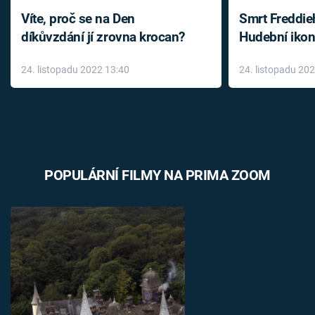
Víte, proč se na Den
Smrt Freddie
díkůvzdání jí zrovna krocan?
Hudební ikon
až do konce 
24. listopadu 2022 13:40
24. listopadu 20
léky
POPULÁRNÍ FILMY NA PRIMA ZOOM