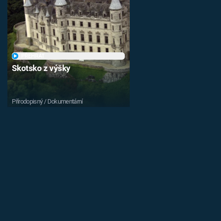
PŘEHRÁT
Skotsko z výšky
Přírodopisný / Dokumentární