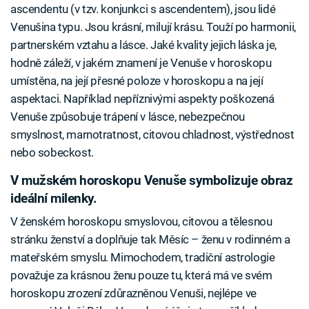
ascendentu (v tzv. konjunkci s ascendentem), jsou lidé
Venušina typu. Jsou krásní, milují krásu. Touží po harmonii,
partnerském vztahu a lásce. Jaké kvality jejich láska je,
hodně záleží, v jakém znamení je Venuše v horoskopu
umístěna, na její přesné poloze v horoskopu a na její
aspektaci. Například nepříznivými aspekty poškozená
Venuše způsobuje trápení v lásce, nebezpečnou
smyslnost, marnotratnost, citovou chladnost, výstřednost
nebo sobeckost.
V mužském horoskopu Venuše symbolizuje obraz
ideální milenky.
V ženském horoskopu smyslovou, citovou a tělesnou
stránku ženství a doplňuje tak Měsíc – ženu v rodinném a
mateřském smyslu. Mimochodem, tradiční astrologie
považuje za krásnou ženu pouze tu, která má ve svém
horoskopu zrození zdůrazněnou Venuši, nejlépe ve