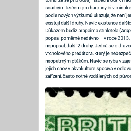
snadným terčem pro harpuny či v minulost
podle nových výzkumů ukazuje, že není j
existují další druhy. Navíc existence dalš
Důkazem budiž arapaima štíhlotělá (
Arap
popsal poměrně nedávno – v roce 2013. Pr
nepopsal, další 2 druhy. Jedná se o dra
vrcholového predátora, který je nebezpečn
neopatrným ptákům. Navíc se ryba v zaj
jejich chov v akvakultuře spočívá v odlo
zařízení, často notně vzdálených od půvo