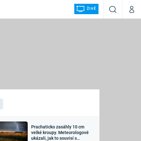
ŽIVĚ
Vyhledávání
Můj p
Prima+
ÁLKA
CNN Prima NEWS
Prima FRESH
Prima LIVING
LMY A
Prima Ženy
Prima LAJK
Prachaticko zasáhly 10 cm
osti
velké kroupy. Meteorologové
Sledujte nás
ukázali, jak to souvisí s