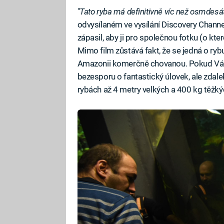
"
Tato ryba má definitivně víc než osmdesát k
odvysílaném ve vysílání Discovery Chann
zápasil, aby ji pro společnou fotku (o kte
Mimo film zůstává fakt, že se jedná o ry
Amazonii komerčně chovanou. Pokud Vágne
bezesporu o fantastický úlovek, ale zdale
rybách až 4 metry velkých a 400 kg těžký