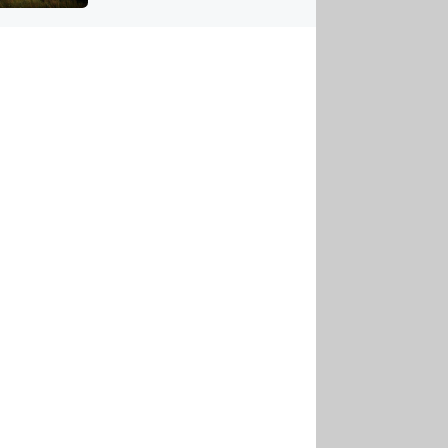
US
tornádem
RSUS
ZE A