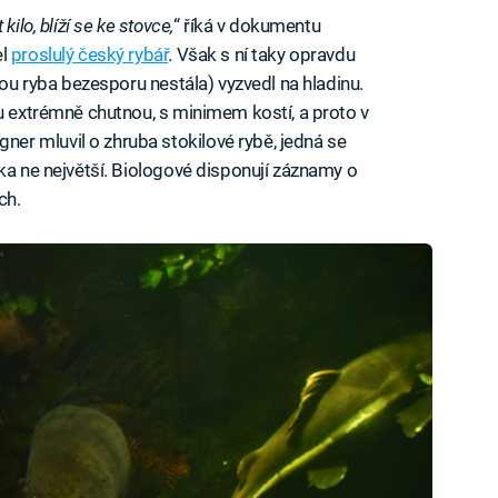
ilo, blíží se ke stovce,
“ říká v dokumentu
el
proslulý český rybář
. Však s ní taky opravdu
rou ryba bezesporu nestála) vyzvedl na hladinu.
bu extrémně chutnou, s minimem kostí, a proto v
r mluvil o zhruba stokilové rybě, jedná se
ka ne největší. Biologové disponují záznamy o
ch.