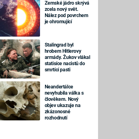
Zemské jádro skrývá
zcela nový svět.
Nález pod povrchem
je ohromující
Stalingrad byl
hrobem Hitlerovy
armády. Žukov vlákal
statisíce nacistů do
smrtící pasti
Neandertálce
nevyhubila válka s
člověkem. Nový
objev ukazuje na
zkázonosné
rozhodnutí