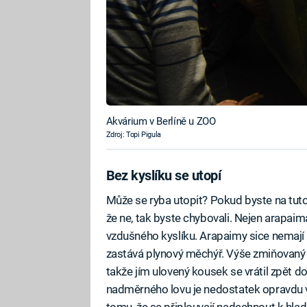
Akvárium v Berlíně u ZOO
Zdroj: Topi Pigula
Bez kyslíku se utopí
Může se ryba utopit? Pokud byste na tuto
že ne, tak byste chybovali. Nejen arapaima,
vzdušného kyslíku. Arapaimy sice nemají 
zastává plynový měchýř. Výše zmiňovaný 
takže jím ulovený kousek se vrátil zpět
nadměrného lovu je nedostatek opravdu ve
tomu, že se připlouvají nadechnout k hladi