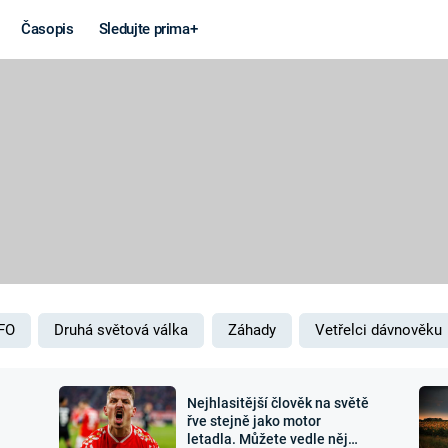
Časopis
Sledujte prima+
Věda a
Války
technika
STUDENÁ V
KORONAVIRUS
VÁLKA VE
VIETNAMU
VESMÍR
VÁLEČNÉ FI
MARS
SERIÁLY
FO
Druhá světová válka
Záhady
Vetřelci dávnověku
Nejhlasitější člověk na světě
Záhady a
Zajímav
řve stejně jako motor
letadla. Můžete vedle něj
konspirace