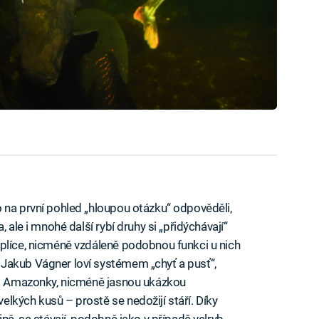
 na první pohled „hloupou otázku“ odpověděli,
 ale i mnohé další rybí druhy si „přidýchávají“
plíce, nicméně vzdáleně podobnou funkci u nich
Jakub Vágner loví systémem „chyť a pusť“,
 do Amazonky, nicméně jasnou ukázkou
lkých kusů – prostě se nedožijí stáří. Díky
ně, se stávají, podobně jako v případě velryb,