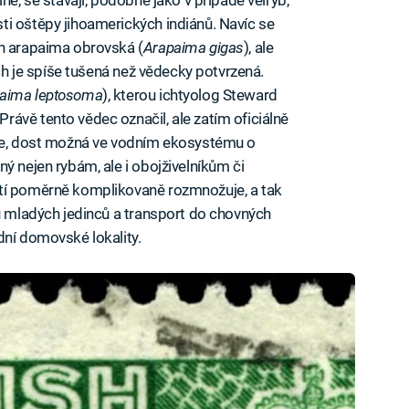
i oštěpy jihoamerických indiánů. Navíc se
en arapaima obrovská (
Arapaima gigas
), ale
ích je spíše tušená než vědecky potvrzená.
aima leptosoma
), kterou ichtyolog Steward
ávě tento vědec označil, ale zatím oficiálně
vce, dost možná ve vodním ekosystému o
ý nejen rybám, ale i obojživelníkům či
etí poměrně komplikovaně rozmnožuje, a tak
vu mladých jedinců a transport do chovných
dní domovské lokality.