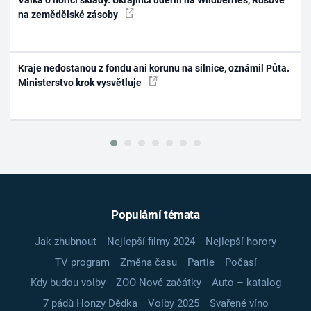
Válka o hořící sklady. Ukrajinci udeřili na Wildberries, Rusové
na zemědělské zásoby
Kraje nedostanou z fondu ani korunu na silnice, oznámil Půta.
Ministerstvo krok vysvětluje
Populární témata
Jak zhubnout
Nejlepší filmy 2024
Nejlepší horory
TV program
Změna času
Partie
Počasí
Kdy budou volby
ZOO Nové začátky
Auto – katalog
7 pádů Honzy Dědka
Volby 2025
Svařené víno