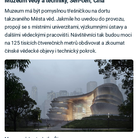
Muzeum vědy a techniky, Šen-čen, Čína
Muzeum má být pomyslnou třešničkou na dortu
takzvaného Města věd. Jakmile ho uvedou do provozu,
propojí se s místními univerzitami, výzkumnými ústavy a
dalšími vědeckými pracovišti. Návštěvníci tak budou moci
na 125 tisících čtverečních metrů obdivovat a zkoumat
čínské vědecké objevy i technický pokrok.