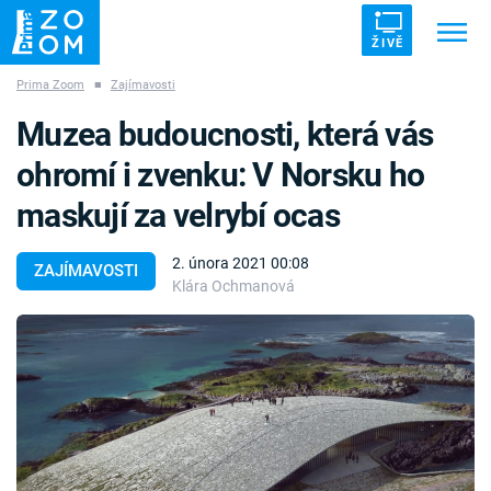
ŽIVĚ
Prima Zoom
■
Zajímavosti
Trendy:
ZRÁDCI
UFO
DRUHÁ SVĚTOVÁ VÁLKA
Muzea budoucnosti, která vás
ZÁHADY
VETŘELCI DÁVNOVĚKU
ohromí i zvenku: V Norsku ho
maskují za velrybí ocas
2. února 2021 00:08
ZAJÍMAVOSTI
Klára Ochmanová
Témata
Témata
Pořady
TV Program