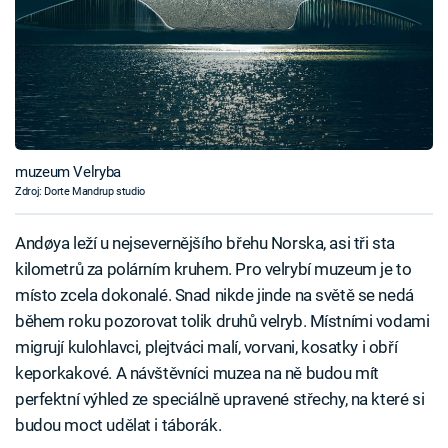
muzeum Velryba
Zdroj: Dorte Mandrup studio
Andøya leží u nejsevernějšího břehu Norska, asi tři sta
kilometrů za polárním kruhem. Pro velrybí muzeum je to
místo zcela dokonalé. Snad nikde jinde na světě se nedá
během roku pozorovat tolik druhů velryb. Místními vodami
migrují kulohlavci, plejtváci malí, vorvani, kosatky i obří
keporkakové. A návštěvníci muzea na ně budou mít
perfektní výhled ze speciálně upravené střechy, na které si
budou moct udělat i táborák.