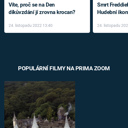
Víte, proč se na Den
Smrt Freddie
díkůvzdání jí zrovna krocan?
Hudební ikon
až do konce 
24. listopadu 2022 13:40
24. listopadu 20
léky
POPULÁRNÍ FILMY NA PRIMA ZOOM