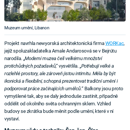
Muzeum umění, Libanon
Projekt navrhla newyorská architektonická firma
WORKac
,
jejíž spoluzakladatelka Amale Andarosová se v Bejrútu
narodila. „
Moderní muzea čelí velkému množství
protichůdných požadavků
,“ vysvětlila. „
Potřebují velké a
rozlehlé prostory, ale zároveň jistou intimitu. Měla by být
ikonická a flexibilní, schopná prezentovat tradiční umění i
podporovat práce začínajících umělců.
“ Balkony jsou proto
vymyšlené tak, aby se daly jednoduše zastínit, případně
oddělit od okolního světa ochranným sklem. Vzhled
budovy se zkrátka bude měnit podle umění, které v ní
vystaví.