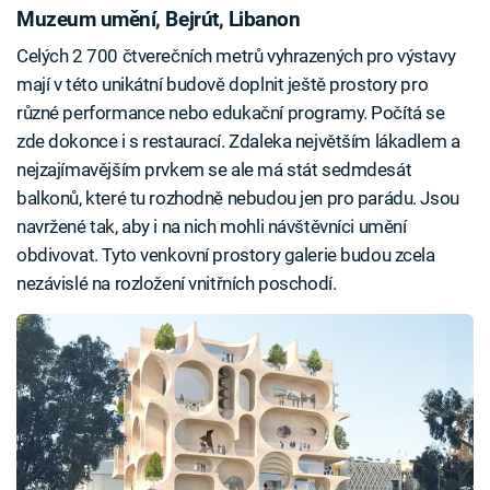
Muzeum umění, Bejrút, Libanon
Celých 2 700 čtverečních metrů vyhrazených pro výstavy
mají v této unikátní budově doplnit ještě prostory pro
různé performance nebo edukační programy. Počítá se
zde dokonce i s restaurací. Zdaleka největším lákadlem a
nejzajímavějším prvkem se ale má stát sedmdesát
balkonů, které tu rozhodně nebudou jen pro parádu. Jsou
navržené tak, aby i na nich mohli návštěvníci umění
obdivovat. Tyto venkovní prostory galerie budou zcela
nezávislé na rozložení vnitřních poschodí.