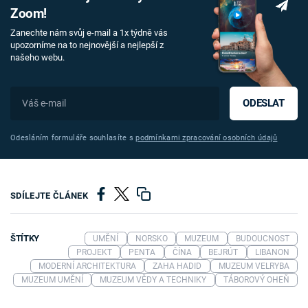
Zoom!
Zanechte nám svůj e-mail a 1x týdně vás
upozorníme na to nejnovější a nejlepší z
našeho webu.
ODESLAT
Odesláním formuláře souhlasíte s
podmínkami zpracování osobních údajů
SDÍLEJTE ČLÁNEK
ŠTÍTKY
UMĚNÍ
NORSKO
MUZEUM
BUDOUCNOST
PROJEKT
PENTA
ČÍNA
BEJRÚT
LIBANON
MODERNÍ ARCHITEKTURA
ZAHA HADID
MUZEUM VELRYBA
MUZEUM UMĚNÍ
MUZEUM VĚDY A TECHNIKY
TÁBOROVÝ OHEŇ