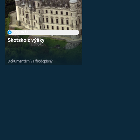
PŘEHRÁT
Skotsko z výšky
Dokumentární / Přírodopisný