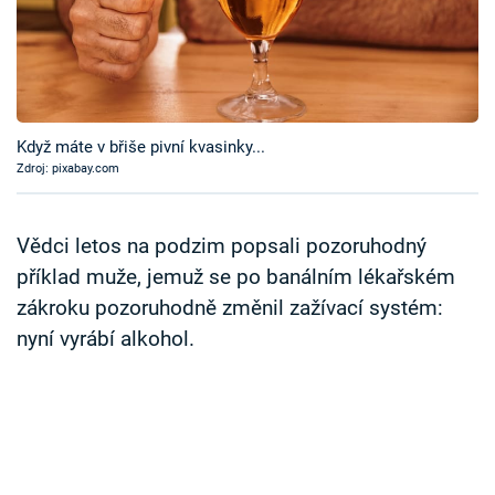
Časopis
Sledujte prima+
Přihlášení
Když máte v břiše pivní kvasinky...
Zdroj: pixabay.com
Sledujte nás
Vědci letos na podzim popsali pozoruhodný
příklad muže, jemuž se po banálním lékařském
zákroku pozoruhodně změnil zažívací systém:
nyní vyrábí alkohol.