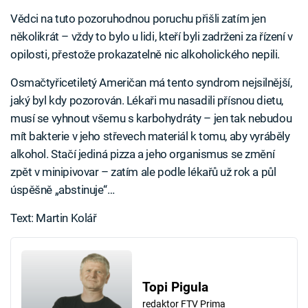
Vědci na tuto pozoruhodnou poruchu přišli zatím jen
několikrát – vždy to bylo u lidi, kteří byli zadrženi za řízení v
opilosti, přestože prokazatelně nic alkoholického nepili.
Osmačtyřicetiletý Američan má tento syndrom nejsilnější,
jaký byl kdy pozorován. Lékaři mu nasadili přísnou dietu,
musí se vyhnout všemu s karbohydráty – jen tak nebudou
mít bakterie v jeho střevech materiál k tomu, aby vyráběly
alkohol. Stačí jediná pizza a jeho organismus se změní
zpět v minipivovar – zatím ale podle lékařů už rok a půl
úspěšně „abstinuje“…
Text: Martin Kolář
Topi Pigula
redaktor FTV Prima