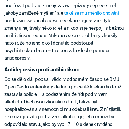
pociťovat podivné změny: zažíval epizody deprese, měl
jakoby zamlžené myšlení, ale
také se mu měnilo chování
–
především se začal chovat nečekaně agresivně. Tyto
změny u něj trvaly několik let a nikdo si je nespojil s běžnou
antibiotickou léčbou. Nakonec se ale problémy zhoršily
natolik, že ho jeho okolí donutilo podstoupit
psychiatrickou léčbu – ta spočívala v léčbě pomocí
antidepresiv.
Antidepresiva proti antibiotikům
Co se dělo dál, popsali vědci v odborném časopise BMJ
Open Gastroenterology. Jednou po cestě k lékaři ho totiž
zastavila policie – s podezřením, že řídí pod vlivem
alkoholu. Dechovou zkoušku odmítl, takže byl
hospitalizován a v nemocnici mu odebrali krev. Z ní zjistili,
že muž opravdu pod vlivem alkoholu je; jeho množství
odpovídalo stavu, jako by vypil 7–10 sklenek tvrdého