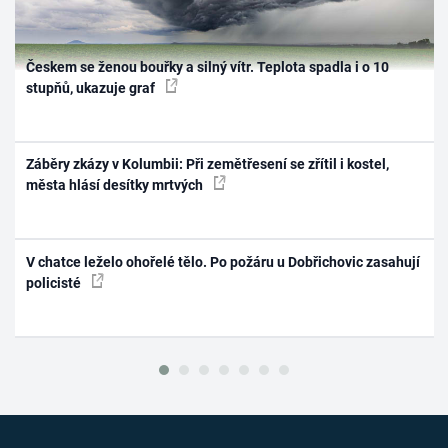
Českem se ženou bouřky a silný vítr. Teplota spadla i o 10
stupňů, ukazuje graf
Záběry zkázy v Kolumbii: Při zemětřesení se zřítil i kostel,
města hlásí desítky mrtvých
V chatce leželo ohořelé tělo. Po požáru u Dobřichovic zasahují
policisté