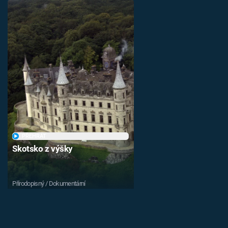
PŘEHRÁT
Skotsko z výšky
Přírodopisný / Dokumentární