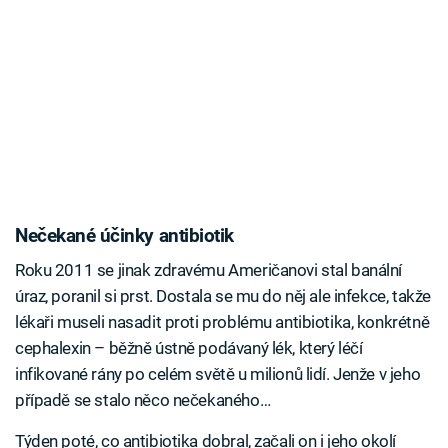
Nečekané účinky antibiotik
Roku 2011 se jinak zdravému Američanovi stal banální
úraz, poranil si prst. Dostala se mu do něj ale infekce, takže
lékaři museli nasadit proti problému antibiotika, konkrétně
cephalexin – běžně ústně podávaný lék, který léčí
infikované rány po celém světě u milionů lidí. Jenže v jeho
případě se stalo něco nečekaného…
Týden poté, co antibiotika dobral, začali on i jeho okolí