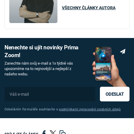
VŠECHNY ČLÁNKY AUTORA
Nenechte si ujít novinky Prima
Zoom!
Zanechte nám svůj e-mail a 1x týdně vás
upozorníme na to nejnovější a nejlepší z
našeho webu.
ODESLAT
Odesláním formuláře souhlasíte s
podmínkami zpracování osobních údajů