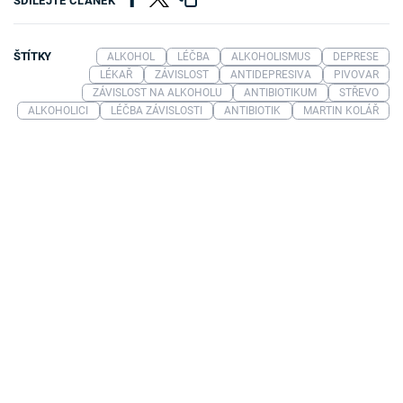
SDÍLEJTE ČLÁNEK
ŠTÍTKY
ALKOHOL
LÉČBA
ALKOHOLISMUS
DEPRESE
LÉKAŘ
ZÁVISLOST
ANTIDEPRESIVA
PIVOVAR
ZÁVISLOST NA ALKOHOLU
ANTIBIOTIKUM
STŘEVO
ALKOHOLICI
LÉČBA ZÁVISLOSTI
ANTIBIOTIK
MARTIN KOLÁŘ