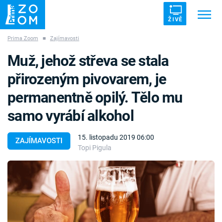
ŽIVĚ
Prima Zoom
■
Zajímavosti
Trendy:
ZRÁDCI
UFO
DRUHÁ SVĚTOVÁ VÁLKA
Muž, jehož střeva se stala
ZÁHADY
VETŘELCI DÁVNOVĚKU
přirozeným pivovarem, je
permanentně opilý. Tělo mu
samo vyrábí alkohol
Témata
15. listopadu 2019 06:00
ZAJÍMAVOSTI
Topi Pigula
Témata
Pořady
TV Program