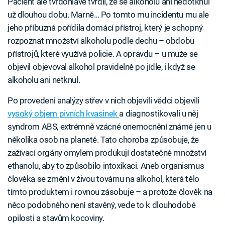
Pacient ale tvrdohlavě tvrdil, že se alkoholu ani nedotknul
už dlouhou dobu. Marně… Po tomto mu incidentu mu ale
jeho příbuzná pořídila domácí přístroj, který je schopný
rozpoznat množství alkoholu podle dechu – obdobu
přístrojů, které využívá policie. A opravdu – u muže se
objevil objevoval alkohol pravidelně po jídle, i když se
alkoholu ani netknul.
Po provedení analýzy střev v nich objevili vědci objevili
vysoký objem pivních kvasinek
a diagnostikovali u něj
syndrom ABS, extrémně vzácné onemocnění známé jen u
několika osob na planetě. Tato choroba způsobuje, že
zažívací orgány omylem produkují dostatečné množství
ethanolu, aby to způsobilo intoxikaci. Aneb organismus
člověka se změní v živou továrnu na alkohol, která tělo
tímto produktem i rovnou zásobuje – a protože člověk na
něco podobného není stavěný, vede to k dlouhodobé
opilosti a stavům kocoviny.