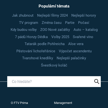
Populární témata
Jak zhubnout
Nejlepší filmy 2024
Nejlepší horory
TV program
Změna času
Partie
Počasí
Kdy budou volby
ZOO Nové začátky
Auto – katalog
7 pádů Honzy Dědka
Volby 2025
Svařené víno
Tatarák podle Pohlreicha
Aloe vera
Pěstování lichořeřišnice
Výpočet ascendentu
Tvarohové knedlíky
Nejlepší palačinky
Švestkový koláč
O FTV Prima
Management