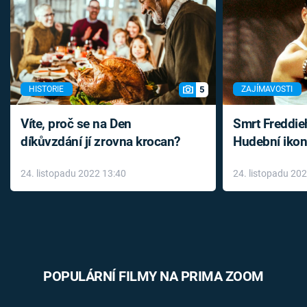
5
HISTORIE
ZAJÍMAVOSTI
Víte, proč se na Den
Smrt Freddie
díkůvzdání jí zrovna krocan?
Hudební ikon
až do konce 
24. listopadu 2022 13:40
24. listopadu 20
léky
POPULÁRNÍ FILMY NA PRIMA ZOOM