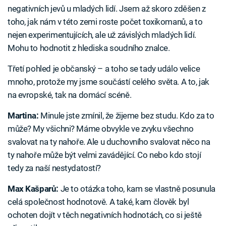
negativních jevů u mladých lidí. Jsem až skoro zděšen z
toho, jak nám v této zemi roste počet toxikomanů, a to
nejen experimentujících, ale už závislých mladých lidí.
Mohu to hodnotit z hlediska soudního znalce.
Třetí pohled je občanský – a toho se tady událo velice
mnoho, protože my jsme součástí celého světa. A to, jak
na evropské, tak na domácí scéně.
Martina:
Minule jste zmínil, že žijeme bez studu. Kdo za to
může? My všichni? Máme obvykle ve zvyku všechno
svalovat na ty nahoře. Ale u duchovního svalovat něco na
ty nahoře může být velmi zavádějící. Co nebo kdo stojí
tedy za naší nestydatostí?
Max Kašparů:
Je to otázka toho, kam se vlastně posunula
celá společnost hodnotově. A také, kam člověk byl
ochoten dojít v těch negativních hodnotách, co si ještě