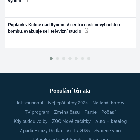
výhled
Poplach v Kolíně nad Rýnem: V centru našli nevybuchlou
bombu, evakuuje se i televizní studio
Populární témata
Jak zhubnout
Nejlepší filmy 2024
Nejlepší horory
TV program
Změna času
Partie
Počasí
Kdy budou volby
ZOO Nové začátky
Auto – katalog
7 pádů Honzy Dědka
Volby 2025
Svařené víno
Tatarák podle Pohlreicha
Aloe vera