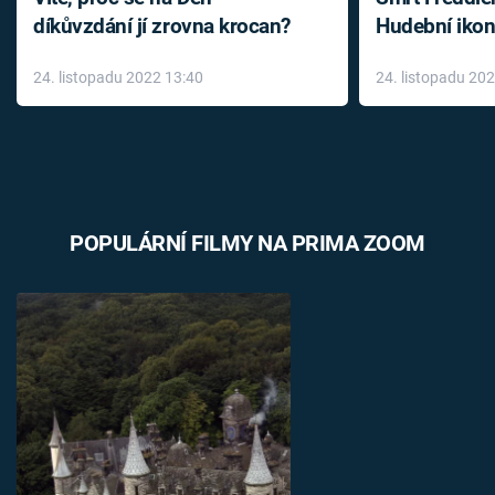
díkůvzdání jí zrovna krocan?
Hudební ikon
až do konce 
24. listopadu 2022 13:40
24. listopadu 20
léky
POPULÁRNÍ FILMY NA PRIMA ZOOM