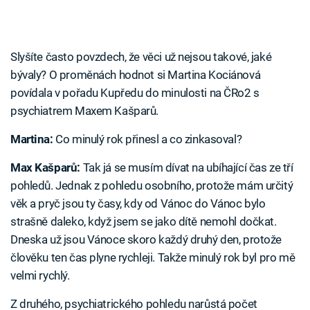
Slyšíte často povzdech, že věci už nejsou takové, jaké
bývaly? O proměnách hodnot si Martina Kociánová
povídala v pořadu Kupředu do minulosti na ČRo2 s
psychiatrem Maxem Kašparů.
Martina:
Co minulý rok přinesl a co zinkasoval?
Max Kašparů:
Tak já se musím dívat na ubíhající čas ze tří
pohledů. Jednak z pohledu osobního, protože mám určitý
věk a pryč jsou ty časy, kdy od Vánoc do Vánoc bylo
strašně daleko, když jsem se jako dítě nemohl dočkat.
Dneska už jsou Vánoce skoro každý druhý den, protože
člověku ten čas plyne rychleji. Takže minulý rok byl pro mě
velmi rychlý.
Z druhého, psychiatrického pohledu narůstá počet