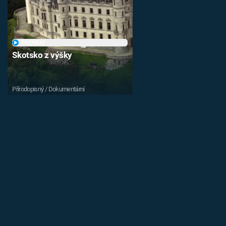
PŘEHRÁT
Skotsko z výšky
Přírodopisný / Dokumentární