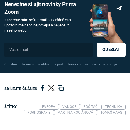
Nenechte si ujít novinky Prima
Zoom!
Zanechte nám svůj e-mail a 1x týdně vás
upozorníme na to nejnovější a nejlepší z
našeho webu.
ODESLAT
Odesláním formuláře souhlasíte s
podmínkami zpracování osobních údajů
SDÍLEJTE ČLÁNEK
ŠTÍTKY
EVROPA
VÁNOCE
POČÍTAČ
TECHNIKA
PORNOGRAFIE
MARTINA KOCIÁNOVÁ
TOMÁŠ HAAS