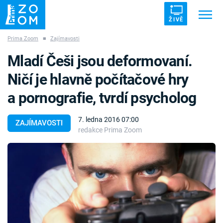
ŽIVĚ
Prima Zoom
■
Zajímavosti
Trendy:
ZRÁDCI
UFO
DRUHÁ SVĚTOVÁ VÁLKA
Mladí Češi jsou deformovaní.
ZÁHADY
VETŘELCI DÁVNOVĚKU
Ničí je hlavně počítačové hry
a pornografie, tvrdí psycholog
7. ledna 2016 07:00
ZAJÍMAVOSTI
redakce Prima Zoom
Témata
Témata
Pořady
TV Program