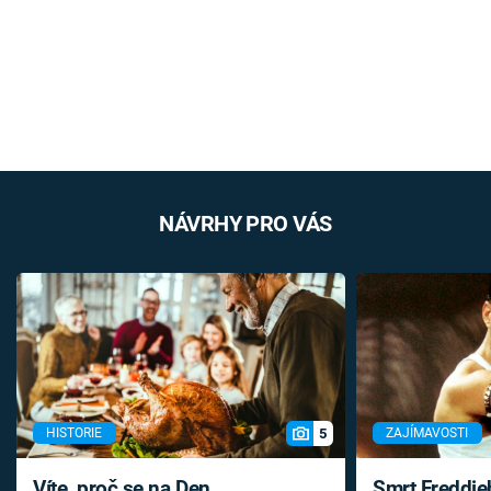
NÁVRHY PRO VÁS
5
HISTORIE
ZAJÍMAVOSTI
Víte, proč se na Den
Smrt Freddie