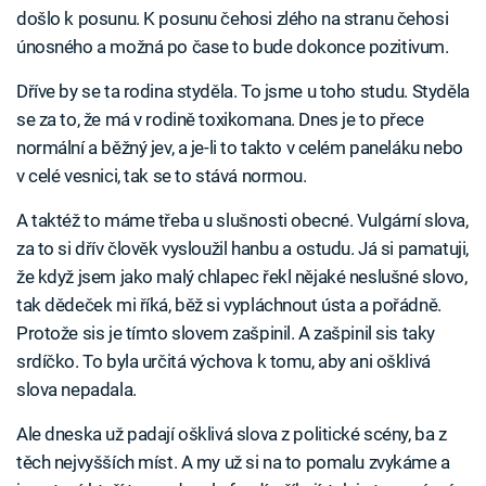
došlo k posunu. K posunu čehosi zlého na stranu čehosi
únosného a možná po čase to bude dokonce pozitivum.
Dříve by se ta rodina styděla. To jsme u toho studu. Styděla
se za to, že má v rodině toxikomana. Dnes je to přece
normální a běžný jev, a je-li to takto v celém paneláku nebo
v celé vesnici, tak se to stává normou.
A taktéž to máme třeba u slušnosti obecné. Vulgární slova,
za to si dřív člověk vysloužil hanbu a ostudu. Já si pamatuji,
že když jsem jako malý chlapec řekl nějaké neslušné slovo,
tak dědeček mi říká, běž si vypláchnout ústa a pořádně.
Protože sis je tímto slovem zašpinil. A zašpinil sis taky
srdíčko. To byla určitá výchova k tomu, aby ani ošklivá
slova nepadala.
Ale dneska už padají ošklivá slova z politické scény, ba z
těch nejvyšších míst. A my už si na to pomalu zvykáme a