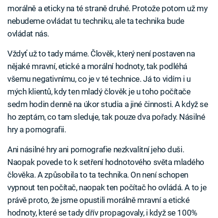
morálně a eticky na té straně druhé. Protože potom už my
nebudeme ovládat tu techniku, ale ta technika bude
ovládat nás.
Vždyť už to tady máme. Člověk, který není postaven na
nějaké mravní, etické a morální hodnoty, tak podléhá
všemu negativnímu, co je v té technice. Já to vidím i u
mých klientů, kdy ten mladý člověk je u toho počítače
sedm hodin denně na úkor studia a jiné činnosti. A když se
ho zeptám, co tam sleduje, tak pouze dva pořady. Násilné
hry a pornografii.
Ani násilné hry ani pornografie nezkvalitní jeho duši.
Naopak povede to k setření hodnotového světa mladého
člověka. A způsobila to ta technika. On není schopen
vypnout ten počítač, naopak ten počítač ho ovládá. A to je
právě proto, že jsme opustili morálně mravní a etické
hodnoty, které se tady dřív propagovaly, i když se 100%