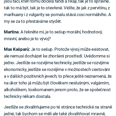
jsou tací, kteří tomu docela fandí a říkají, tak je to správné,
tak to má být, tak je to otevřené. Vidíte, že jak z pervitinu, z
marihuany i z vulgarity se pomalu stává cosi normálního. A
my se za to přestáváme stydět.
Martina
: A řekněte mi, je to sešup morální, hodnotový,
mravní, anebo je to vývoj?
Max Kašparů:
Je to sešup. Protože vývoj může existovat,
ale nemusí docházet ke zhoršení prostředí. Uvědomme si
jedno. Jestliže se rozvíjíme technicky, jestliže se rozvíjíme
ekonomicky, jestliže se rozvíjíme v možnostech cestování
a v dalších pozitivních jevech, to přece ještě neznamená, že
na úkor toho já můžu být člověkem neslušným, vulgárním,
alkoholikem, toxikomanem jenom proto, že se společnost
technicky někam dostala.
Jestliže se zkvalitňujeme po té stránce technické na straně
jedné, tak bychom se měli ale také zkvalitňovat mravně,