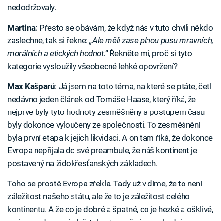
nedodržovaly.
Martina:
Přesto se obávám, že když nás v tuto chvíli někdo
zaslechne, tak si řekne:
„Ale měli zase plnou pusu mravních,
morálních a etických hodnot.
“ Řekněte mi, proč si tyto
kategorie vysloužily všeobecné lehké opovržení?
Max Kašparů
: Já jsem na toto téma, na které se ptáte, četl
nedávno jeden článek od Tomáše Haase, který říká, že
nejprve byly tyto hodnoty zesměšněny a postupem času
byly dokonce vyloučeny ze společnosti. To zesměšnění
byla první etapa k jejich likvidaci. A on tam říká, že dokonce
Evropa nepřijala do své preambule, že náš kontinent je
postavený na židokřesťanských základech.
Toho se prostě Evropa zřekla. Tady už vidíme, že to není
záležitost našeho státu, ale že to je záležitost celého
kontinentu. A že co je dobré a špatné, co je hezké a ošklivé,