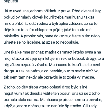
připustil.
Já to uvedu na jednom příkladu z praxe. Před dvaceti lety,
pokud by mladý člověk kouřil třeba marihuanu, tak za
mnou přiběhla celá rodina a byli úplně zděšeni, co se to
děje, kam to s tím chlapcem půjde, jaké to bude mít
následky. A prosím vás, pane doktore, dělejte s tím něco,
ujměte se ho léčebně, ať už se to neopakuje.
Dneska ke mně přichází matka osmnáctiletého syna a na
moji otázku, zda její syn fetuje, mi řekne, kdepak drogy, to u
něj vůbec nepadá v úvahu. Marihuanu tu kouří, ale to není
droga. A tak se ptám, a co pervitin, o tom nevíte nic? No,
tak sem tam někdy, ale opravdu je to zcela výjimečně.
Z toho, co dřív třeba v této oblasti drog bylo silné
negativum, tak dneska vidíte ten posun, ona už se z toho
pomalu stala norma. Marihuana je přece norma a pervitin,
když je jenom občas, tak to není nic špatného. Čili tady