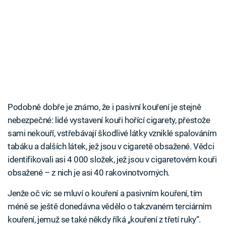
Podobně dobře je známo, že i pasivní kouření je stejně
nebezpečné: lidé vystavení kouři hořící cigarety, přestože
sami nekouří, vstřebávají škodlivé látky vzniklé spalováním
tabáku a dalších látek, jež jsou v cigaretě obsažené. Vědci
identifikovali asi 4 000 složek, jež jsou v cigaretovém kouři
obsažené – z nich je asi 40 rakovinotvorných.
Jenže oč víc se mluví o kouření a pasivním kouření, tím
méně se ještě donedávna vědělo o takzvaném terciárním
kouření, jemuž se také někdy říká „kouření z třetí ruky“.