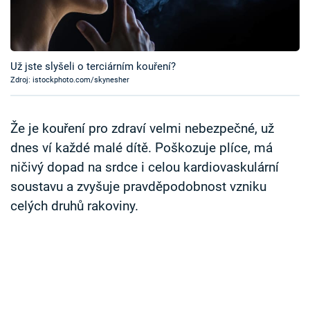
Časopis
Sledujte prima+
Už jste slyšeli o terciárním kouření?
Zdroj: istockphoto.com/skynesher
Přihlášení
Že je kouření pro zdraví velmi nebezpečné, už
Sledujte nás
dnes ví každé malé dítě. Poškozuje plíce, má
ničivý dopad na srdce i celou kardiovaskulární
soustavu a zvyšuje pravděpodobnost vzniku
celých druhů rakoviny.