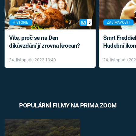
5
HISTORIE
ZAJÍMAVOSTI
Víte, proč se na Den
Smrt Freddie
díkůvzdání jí zrovna krocan?
Hudební ikon
až do konce 
24. listopadu 2022 13:40
24. listopadu 20
léky
POPULÁRNÍ FILMY NA PRIMA ZOOM