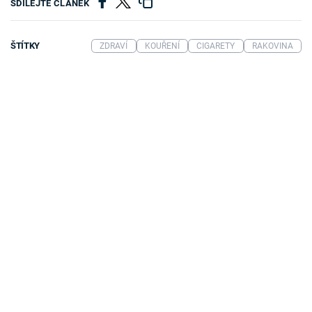
SDÍLEJTE ČLÁNEK
ŠTÍTKY
ZDRAVÍ
KOUŘENÍ
CIGARETY
RAKOVINA