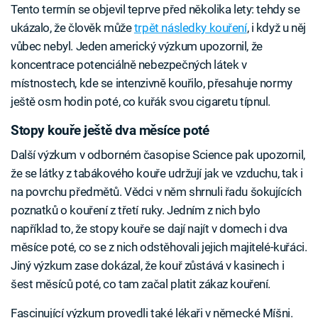
Tento termín se objevil teprve před několika lety: tehdy se
ukázalo, že člověk může
trpět následky kouření
, i když u něj
vůbec nebyl. Jeden americký výzkum upozornil, že
koncentrace potenciálně nebezpečných látek v
místnostech, kde se intenzivně kouřilo, přesahuje normy
ještě osm hodin poté, co kuřák svou cigaretu típnul.
Stopy kouře ještě dva měsíce poté
Další výzkum v odborném časopise Science pak upozornil,
že se látky z tabákového kouře udržují jak ve vzduchu, tak i
na povrchu předmětů. Vědci v něm shrnuli řadu šokujících
poznatků o kouření z třetí ruky. Jedním z nich bylo
například to, že stopy kouře se dají najít v domech i dva
měsíce poté, co se z nich odstěhovali jejich majitelé-kuřáci.
Jiný výzkum zase dokázal, že kouř zůstává v kasinech i
šest měsíců poté, co tam začal platit zákaz kouření.
Fascinující výzkum provedli také lékaři v německé Míšni.