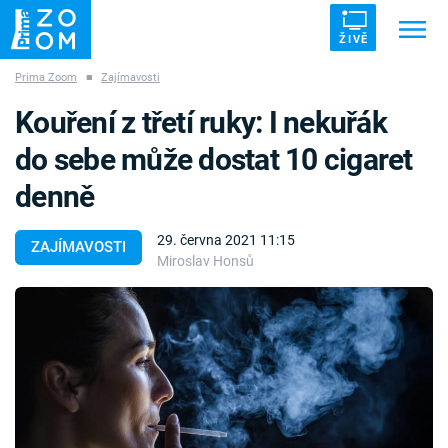
ŽIVĚ
Prima Zoom
■
Zajímavosti
Trendy:
ZRÁDCI
UFO
DRUHÁ SVĚTOVÁ VÁLKA
Kouření z třetí ruky: I nekuřák
ZÁHADY
VETŘELCI DÁVNOVĚKU
do sebe může dostat 10 cigaret
denně
29. června 2021 11:15
ZAJÍMAVOSTI
Miroslav Honsů
Témata
Témata
Pořady
TV Program