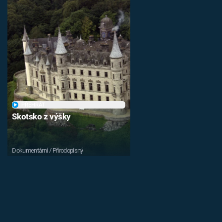
PŘEHRÁT
Skotsko z výšky
Dokumentární / Přírodopisný