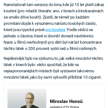
Nainstalovali tam senzory do kina, kde již 15 let platil zákaz
kouření (pro mladší čtenáře: ano, v kinech a kinokavárnách
se smělo dříve kouřit). Zjistili, že téměř po každém
promítání dojde k výraznému nárůstu toxických částic,
které jsou typické právě
pro kouření
. Podle vědců se
jednalo o částice, které si dovnitř donesli návštěvníci.
Navíc u filmů nevhodných pro děti byl nárůst koncentrace
těchto látek o 200 procent vyšší než u filmů rodinných.
Nejděsivější bylo na výzkumu to, jak velké množství těchto
látek v kinech bylo: vědci spočítali, že lidé na
nejexponovanějších místech byli vystaveni takovému
množství látek, jako by sami vykouřili přibližně 10 cigaret.
Miroslav Honsů
redaktor FTV Prima