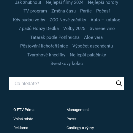
Jak zhubnout
Nejlepší filmy 2024
Nejlepší horory
TV program
Změna času
Partie
Počasí
Kdy budou volby
ZOO Nové začátky
Auto – katalog
7 pádů Honzy Dědka
Volby 2025
Svařené víno
Tatarák podle Pohlreicha
Aloe vera
Pěstování lichořeřišnice
Výpočet ascendentu
Tvarohové knedlíky
Nejlepší palačinky
Švestkový koláč
O FTV Prima
Management
Volná místa
Press
Reklama
Castingy a výzvy