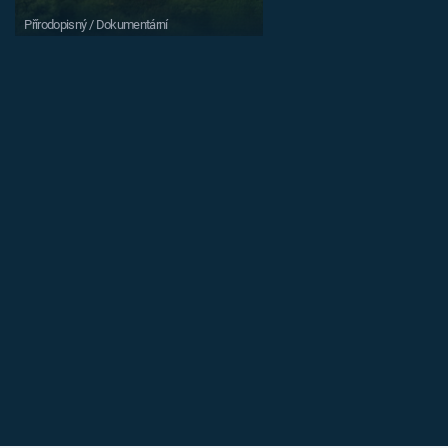
Přírodopisný / Dokumentární