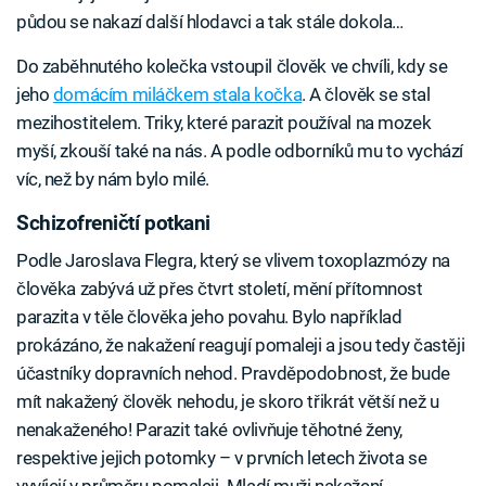
půdou se nakazí další hlodavci a tak stále dokola…
Do zaběhnutého kolečka vstoupil člověk ve chvíli, kdy se
jeho
domácím miláčkem stala kočka
. A člověk se stal
mezihostitelem. Triky, které parazit používal na mozek
myší, zkouší také na nás. A podle odborníků mu to vychází
víc, než by nám bylo milé.
Schizofreničtí potkani
Podle Jaroslava Flegra, který se vlivem toxoplazmózy na
člověka zabývá už přes čtvrt století, mění přítomnost
parazita v těle člověka jeho povahu. Bylo například
prokázáno, že nakažení reagují pomaleji a jsou tedy častěji
účastníky dopravních nehod. Pravděpodobnost, že bude
mít nakažený člověk nehodu, je skoro třikrát větší než u
nenakaženého! Parazit také ovlivňuje těhotné ženy,
respektive jejich potomky – v prvních letech života se
vyvíjejí v průměru pomaleji. Mladí muži nakažení