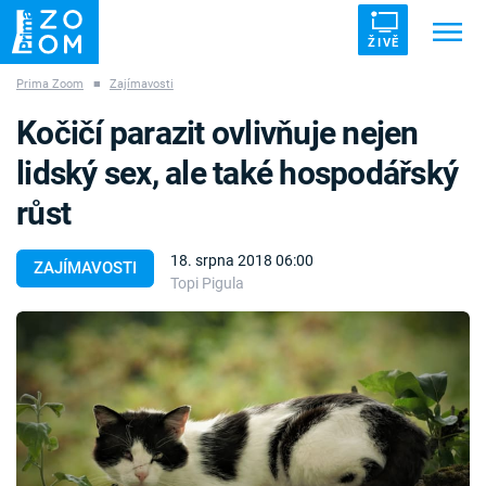
ŽIVĚ
Prima Zoom
■
Zajímavosti
Trendy:
ZRÁDCI
UFO
DRUHÁ SVĚTOVÁ VÁLKA
Kočičí parazit ovlivňuje nejen
ZÁHADY
VETŘELCI DÁVNOVĚKU
lidský sex, ale také hospodářský
růst
18. srpna 2018 06:00
ZAJÍMAVOSTI
Topi Pigula
Témata
Témata
Pořady
TV Program