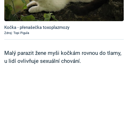
Časopis
Sledujte prima+
Kočka - přenašečka toxoplazmozy
Zdroj: Topi Pigula
Přihlášení
Malý parazit žene myši kočkám rovnou do tlamy,
Sledujte nás
u lidí ovlivňuje sexuální chování.