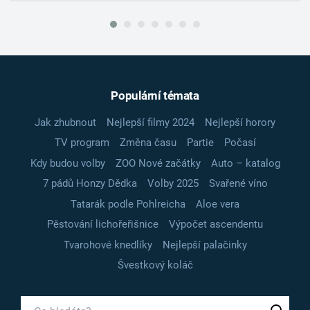
Populární témata
Jak zhubnout
Nejlepší filmy 2024
Nejlepší horory
TV program
Změna času
Partie
Počasí
Kdy budou volby
ZOO Nové začátky
Auto – katalog
7 pádů Honzy Dědka
Volby 2025
Svařené víno
Tatarák podle Pohlreicha
Aloe vera
Pěstování lichořeřišnice
Výpočet ascendentu
Tvarohové knedlíky
Nejlepší palačinky
Švestkový koláč