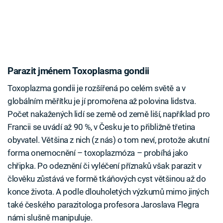
Parazit jménem Toxoplasma gondii
Toxoplazma gondii je rozšířená po celém světě a v
globálním měřítku je jí promořena až polovina lidstva.
Počet nakažených lidí se země od země liší, například pro
Francii se uvádí až 90 %, v Česku je to přibližně třetina
obyvatel. Většina z nich (z nás) o tom neví, protože akutní
forma onemocnění – toxoplazmóza – probíhá jako
chřipka. Po odeznění či vyléčení příznaků však parazit v
člověku zůstává ve formě tkáňových cyst většinou až do
konce života. A podle dlouholetých výzkumů mimo jiných
také českého parazitologa profesora Jaroslava Flegra
námi slušně manipuluje.