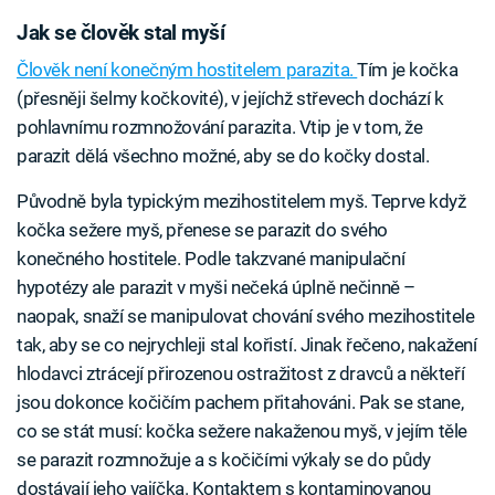
Jak se člověk stal myší
Člověk není konečným hostitelem parazita.
Tím je kočka
(přesněji šelmy kočkovité), v jejíchž střevech dochází k
pohlavnímu rozmnožování parazita. Vtip je v tom, že
parazit dělá všechno možné, aby se do kočky dostal.
Původně byla typickým mezihostitelem myš. Teprve když
kočka sežere myš, přenese se parazit do svého
konečného hostitele. Podle takzvané manipulační
hypotézy ale parazit v myši nečeká úplně nečinně –
naopak, snaží se manipulovat chování svého mezihostitele
tak, aby se co nejrychleji stal kořistí. Jinak řečeno, nakažení
hlodavci ztrácejí přirozenou ostražitost z dravců a někteří
jsou dokonce kočičím pachem přitahováni. Pak se stane,
co se stát musí: kočka sežere nakaženou myš, v jejím těle
se parazit rozmnožuje a s kočičími výkaly se do půdy
dostávají jeho vajíčka. Kontaktem s kontaminovanou