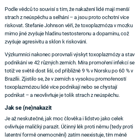
Podle vědců to souvisí s tím, že nakažení lidé mají menší
strach z neúspěchu a selhání – a jsou proto ochotní více
riskovat. Stefanie Johnson věří, že toxoplazmóza v mozku
mimo jiné zvyšuje hladinu testosteronu a dopaminu, což
zvyšuje agresivitu a sklon k riskování.
Výzkumníci nakonec porovnali výskyt toxoplazmózy a stav
podnikání ve 42 různých zemích. Míra promoření infekcí se
totiž ve světě dost liší, od přibližně 9 % v Norsku po 60 % v
Brazílii. Zjistilo se, že v zemích s vysokou promořeností
toxoplazmózou lidé více podnikají nebo se chystají
podnikat – a neovlivňuje je tolik strach z neúspěchu.
Jak se (ne)nakazit
Je až neskutečné, jak moc člověka i lidstvo jako celek
ovlivňuje maličký parazit. Účinný lék proti němu (tedy proti
latentní formě onemocnění) zatím neexistuje, tím méně