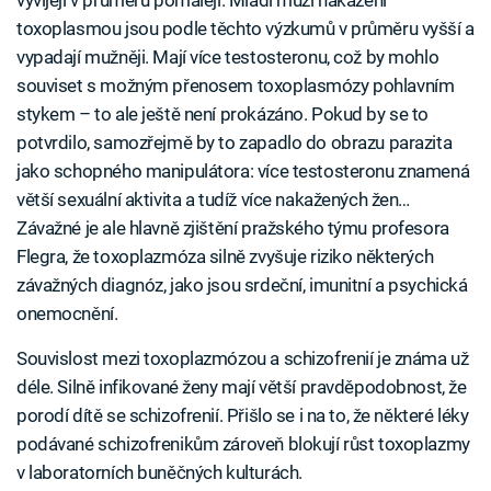
toxoplasmou jsou podle těchto výzkumů v průměru vyšší a
vypadají mužněji. Mají více testosteronu, což by mohlo
souviset s možným přenosem toxoplasmózy pohlavním
stykem – to ale ještě není prokázáno. Pokud by se to
potvrdilo, samozřejmě by to zapadlo do obrazu parazita
jako schopného manipulátora: více testosteronu znamená
větší sexuální aktivita a tudíž více nakažených žen…
Závažné je ale hlavně zjištění pražského týmu profesora
Flegra, že toxoplazmóza silně zvyšuje riziko některých
závažných diagnóz, jako jsou srdeční, imunitní a psychická
onemocnění.
Souvislost mezi toxoplazmózou a schizofrenií je známa už
déle. Silně infikované ženy mají větší pravděpodobnost, že
porodí dítě se schizofrenií. Přišlo se i na to, že některé léky
podávané schizofrenikům zároveň blokují růst toxoplazmy
v laboratorních buněčných kulturách.