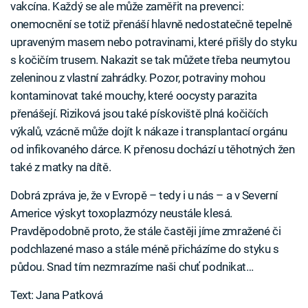
vakcína. Každý se ale může zaměřit na prevenci:
onemocnění se totiž přenáší hlavně nedostatečně tepelně
upraveným masem nebo potravinami, které přišly do styku
s kočičím trusem. Nakazit se tak můžete třeba neumytou
zeleninou z vlastní zahrádky. Pozor, potraviny mohou
kontaminovat také mouchy, které oocysty parazita
přenášejí. Riziková jsou také pískoviště plná kočičích
výkalů, vzácně může dojít k nákaze i transplantací orgánu
od infikovaného dárce. K přenosu dochází u těhotných žen
také z matky na dítě.
Dobrá zpráva je, že v Evropě – tedy i u nás – a v Severní
Americe výskyt toxoplazmózy neustále klesá.
Pravděpodobně proto, že stále častěji jíme zmražené či
podchlazené maso a stále méně přicházíme do styku s
půdou. Snad tím nezmrazíme naši chuť podnikat…
Text: Jana Patková