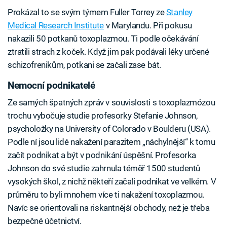
Prokázal to se svým týmem Fuller Torrey ze
Stanley
Medical Research Institute
v Marylandu. Při pokusu
nakazili 50 potkanů toxoplazmou. Ti podle očekávání
ztratili strach z koček. Když jim pak podávali léky určené
schizofrenikům, potkani se začali zase bát.
Nemocní podnikatelé
Ze samých špatných zpráv v souvislosti s toxoplazmózou
trochu vybočuje studie profesorky Stefanie Johnson,
psycholožky na University of Colorado v Boulderu (USA).
Podle ní jsou lidé nakažení parazitem „náchylnější“ k tomu
začít podnikat a být v podnikání úspěšní. Profesorka
Johnson do své studie zahrnula téměř 1500 studentů
vysokých škol, z nichž někteří začali podnikat ve velkém. V
průměru to byli mnohem více ti nakažení toxoplazmou.
Navíc se orientovali na riskantnější obchody, než je třeba
bezpečné účetnictví.