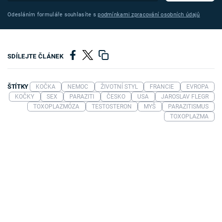
Odesláním formuláře souhlasíte s
podmínkami zpracování osobních údajů
SDÍLEJTE ČLÁNEK
ŠTÍTKY
KOČKA
NEMOC
ŽIVOTNÍ STYL
FRANCIE
EVROPA
KOČKY
SEX
PARAZITI
ČESKO
USA
JAROSLAV FLEGR
TOXOPLAZMÓZA
TESTOSTERON
MYŠ
PARAZITISMUS
TOXOPLAZMA