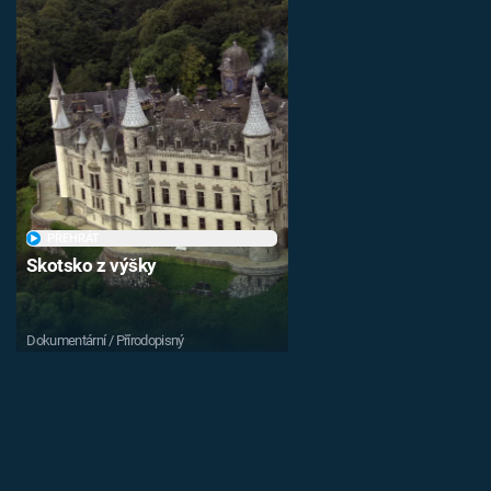
PŘEHRÁT
Skotsko z výšky
Dokumentární / Přírodopisný