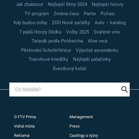
Jak zhubnout
Nejlepší filmy 2024
Nejlepší horory
TV program
Změna času
Partie
Počasí
Kdy budou volby
ZOO Nové začátky
Auto – katalog
7 pádů Honzy Dědka
Volby 2025
Svařené víno
Tatarák podle Pohlreicha
Aloe vera
Pěstování lichořeřišnice
Výpočet ascendentu
Tvarohové knedlíky
Nejlepší palačinky
Švestkový koláč
O FTV Prima
Management
Volná místa
Press
Reklama
Castingy a výzvy