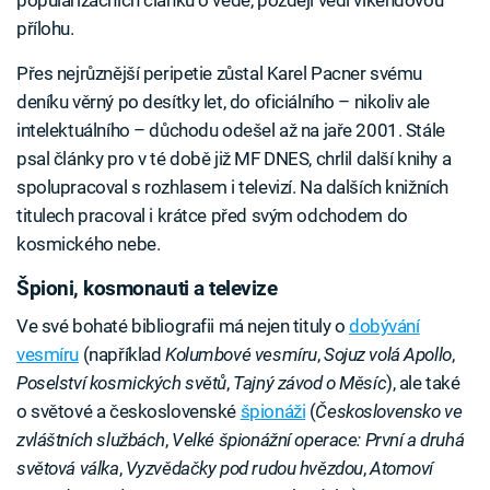
popularizačních článků o vědě, později vedl víkendovou
přílohu.
Přes nejrůznější peripetie zůstal Karel Pacner svému
deníku věrný po desítky let, do oficiálního – nikoliv ale
intelektuálního – důchodu odešel až na jaře 2001. Stále
psal články pro v té době již MF DNES, chrlil další knihy a
spolupracoval s rozhlasem i televizí. Na dalších knižních
titulech pracoval i krátce před svým odchodem do
kosmického nebe.
Špioni, kosmonauti a televize
Ve své bohaté bibliografii má nejen tituly o
dobývání
vesmíru
(například
Kolumbové vesmíru
,
Sojuz volá Apollo
,
Poselství kosmických světů
,
Tajný závod o Měsíc
), ale také
o světové a československé
špionáži
(
Československo ve
zvláštních službách
,
Velké špionážní operace: První a druhá
světová válka
,
Vyzvědačky pod rudou hvězdou
,
Atomoví