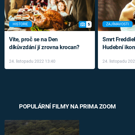
5
HISTORIE
ZAJÍMAVOSTI
Víte, proč se na Den
Smrt Freddie
díkůvzdání jí zrovna krocan?
Hudební ikon
až do konce 
24. listopadu 2022 13:40
24. listopadu 20
léky
POPULÁRNÍ FILMY NA PRIMA ZOOM