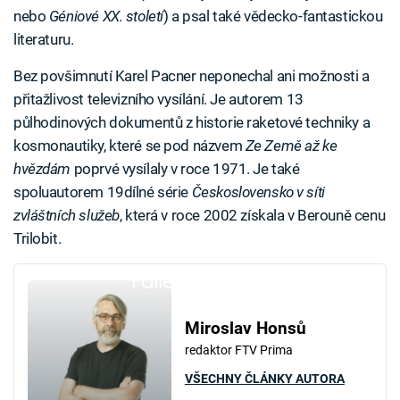
nebo
Géniové XX. století
) a psal také vědecko-fantastickou
literaturu.
Bez povšimnutí Karel Pacner neponechal ani možnosti a
přitažlivost televizního vysílání. Je autorem 13
půlhodinových dokumentů z historie raketové techniky a
kosmonautiky, které se pod názvem
Ze Země až ke
hvězdám
poprvé vysílaly v roce 1971. Je také
spoluautorem 19dílné série
Československo v síti
zvláštních služeb
, která v roce 2002 získala v Berouně cenu
Trilobit.
Failed to fetch
Miroslav Honsů
redaktor FTV Prima
VŠECHNY ČLÁNKY AUTORA