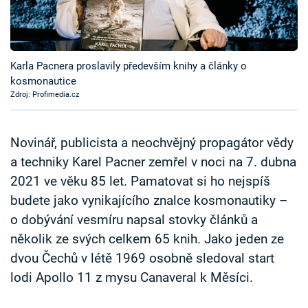
Časopis
Sledujte prima+
Karla Pacnera proslavily především knihy a články o
kosmonautice
Přihlášení
Zdroj: Profimedia.cz
Sledujte nás
Novinář, publicista a neochvějný propagátor vědy
a techniky Karel Pacner zemřel v noci na 7. dubna
2021 ve věku 85 let. Pamatovat si ho nejspíš
budete jako vynikajícího znalce kosmonautiky –
o dobývání vesmíru napsal stovky článků a
několik ze svých celkem 65 knih. Jako jeden ze
dvou Čechů v létě 1969 osobně sledoval start
lodi Apollo 11 z mysu Canaveral k Měsíci.