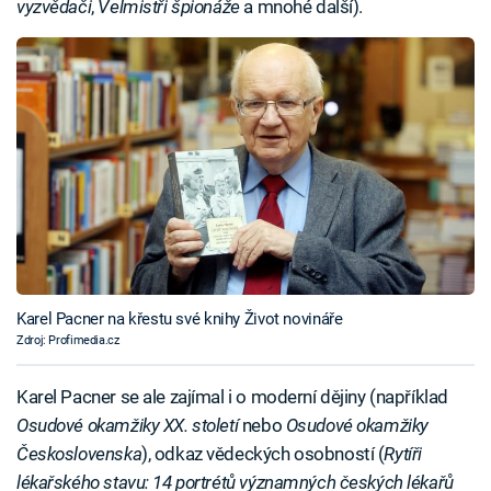
vyzvědači
,
Velmistři špionáže
a mnohé další).
Karel Pacner na křestu své knihy Život novináře
Zdroj: Profimedia.cz
Karel Pacner se ale zajímal i o moderní dějiny (například
Osudové okamžiky XX. století
nebo
Osudové okamžiky
Československa
), odkaz vědeckých osobností (
Rytíři
lékařského stavu: 14 portrétů významných českých lékařů