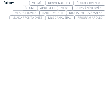
ŠTÍTKY
VESMÍR
KOSMONAUTIKA
ČESKOSLOVENSKO
ŠPIONI
APOLLO 11
MĚSÍC
DOBÝVÁNÍ VESMÍRU
MLADÁ FRONTA
KAREL PACNER
DRUHÁ SVĚTOVÁ VÁLKA
MLADÁ FRONTA DNES
MYS CANAVERAL
PROGRAM APOLLO