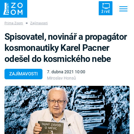
ŽIVĚ
Prima Zoom
■
Zajímavosti
Trendy:
ZRÁDCI
UFO
DRUHÁ SVĚTOVÁ VÁLKA
Spisovatel, novinář a propagátor
ZÁHADY
VETŘELCI DÁVNOVĚKU
kosmonautiky Karel Pacner
odešel do kosmického nebe
7. dubna 2021 10:00
ZAJÍMAVOSTI
Miroslav Honsů
Témata
Témata
Pořady
TV Program