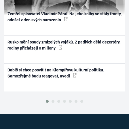
Zemřel spisovatel Vladimír Páral. Na jeho knihy se stály fronty,
odešel v den svých narozenin
Rusko mění osudy zmizelých vojáků. Z padlých dělá dezertéry,
rodiny přicházejí o miliony
Babiš si chce posvítit na Klempířovu kulturní politiku.
Samozřejmě budu reagovat, uvedl