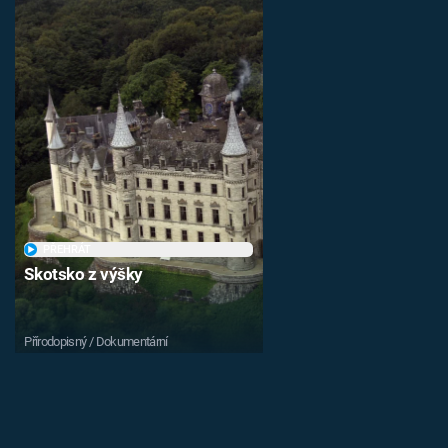
PŘEHRÁT
Skotsko z výšky
Přírodopisný / Dokumentární