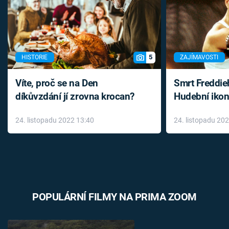
5
HISTORIE
ZAJÍMAVOSTI
Víte, proč se na Den
Smrt Freddie
díkůvzdání jí zrovna krocan?
Hudební ikon
až do konce 
24. listopadu 2022 13:40
24. listopadu 20
léky
POPULÁRNÍ FILMY NA PRIMA ZOOM