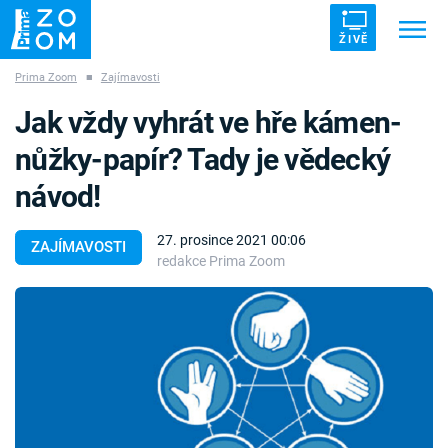
ŽIVĚ
Prima Zoom
■
Zajímavosti
Trendy:
ZRÁDCI
UFO
DRUHÁ SVĚTOVÁ VÁLKA
Jak vždy vyhrát ve hře kámen-
ZÁHADY
VETŘELCI DÁVNOVĚKU
nůžky-papír? Tady je vědecký
návod!
27. prosince 2021 00:06
ZAJÍMAVOSTI
redakce Prima Zoom
Témata
Témata
Pořady
TV Program