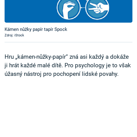
Časopis
Sledujte prima+
Kámen nůžky papír tapír Spock
Zdroj: iStock
Přihlášení
Hru „kámen-nůžky-papír“ zná asi každý a dokáže
Sledujte nás
ji hrát každé malé dítě. Pro psychology je to však
úžasný nástroj pro pochopení lidské povahy.