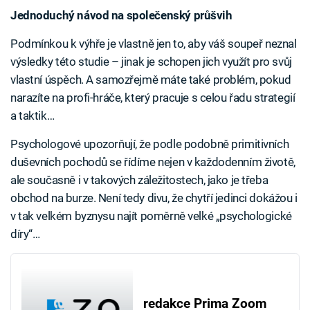
Jednoduchý návod na společenský průšvih
Podmínkou k výhře je vlastně jen to, aby váš soupeř neznal
výsledky této studie – jinak je schopen jich využít pro svůj
vlastní úspěch. A samozřejmě máte také problém, pokud
narazíte na profi-hráče, který pracuje s celou řadu strategií
a taktik…
Psychologové upozorňují, že podle podobně primitivních
duševních pochodů se řídíme nejen v každodenním životě,
ale současně i v takových záležitostech, jako je třeba
obchod na burze. Není tedy divu, že chytří jedinci dokážou i
v tak velkém byznysu najít poměrně velké „psychologické
díry“…
redakce Prima Zoom