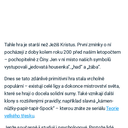
Tahle hra je starší než Ježíš Kristus. První zmínky o ní
pocházejí z doby kolem roku 200 před naším letopočtem
– pochopitelně z Číny. Jen v ní místo našich symbolů
vystupovali „jedovatá housenka“, „had“ a „žába“.
Dnes se tato zdánlivě primitivní hra stala vrcholně
populární – existují celé ligy a dokonce mistrovství světa,
které se hrají o docela solidní sumy. Také vznikají další
klony s rozšířenými pravidly; například slavná „kámen-
nůžky-papír-tapír-Spock“ – kterou znáte ze seriálu
Teorie
velkého třesku
.
Jenže současně ji studují i psychologové. Protože lidé