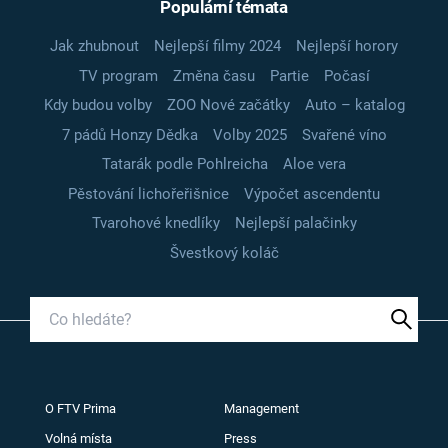
Populární témata
Jak zhubnout
Nejlepší filmy 2024
Nejlepší horory
TV program
Změna času
Partie
Počasí
Kdy budou volby
ZOO Nové začátky
Auto – katalog
7 pádů Honzy Dědka
Volby 2025
Svařené víno
Tatarák podle Pohlreicha
Aloe vera
Pěstování lichořeřišnice
Výpočet ascendentu
Tvarohové knedlíky
Nejlepší palačinky
Švestkový koláč
O FTV Prima
Management
Volná místa
Press