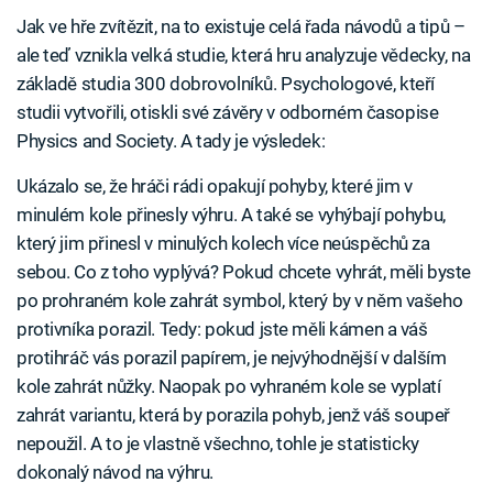
Jak ve hře zvítězit, na to existuje celá řada návodů a tipů –
ale teď vznikla velká studie, která hru analyzuje vědecky, na
základě studia 300 dobrovolníků. Psychologové, kteří
studii vytvořili, otiskli své závěry v odborném časopise
Physics and Society. A tady je výsledek:
Ukázalo se, že hráči rádi opakují pohyby, které jim v
minulém kole přinesly výhru. A také se vyhýbají pohybu,
který jim přinesl v minulých kolech více neúspěchů za
sebou. Co z toho vyplývá? Pokud chcete vyhrát, měli byste
po prohraném kole zahrát symbol, který by v něm vašeho
protivníka porazil. Tedy: pokud jste měli kámen a váš
protihráč vás porazil papírem, je nejvýhodnější v dalším
kole zahrát nůžky. Naopak po vyhraném kole se vyplatí
zahrát variantu, která by porazila pohyb, jenž váš soupeř
nepoužil. A to je vlastně všechno, tohle je statisticky
dokonalý návod na výhru.