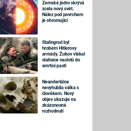
Zemské jádro skrývá
zcela nový svět.
Nález pod povrchem
je ohromující
Stalingrad byl
hrobem Hitlerovy
armády. Žukov vlákal
statisíce nacistů do
smrtící pasti
Neandertálce
nevyhubila válka s
člověkem. Nový
objev ukazuje na
zkázonosné
rozhodnutí