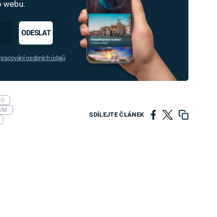
ho webu.
ODESLAT
racování osobních údajů
KO
UM
SDÍLEJTE ČLÁNEK