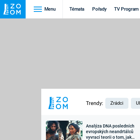
Menu
Témata
Pořady
TV Program
Cestování
Historie
HRADY A ZÁMKY
VIKINGOVÉ
HEDVÁBNÁ STEZKA
EPIDEMIE A
PANDEMIE
PŘÍRODA
STAROVĚKÝ EGYPT
Trendy:
Zrádci
U
Analýza DNA posledních
Druhá
Výročí
evropských neandrtálců
vyvrací teorii o tom, jak
světová válka