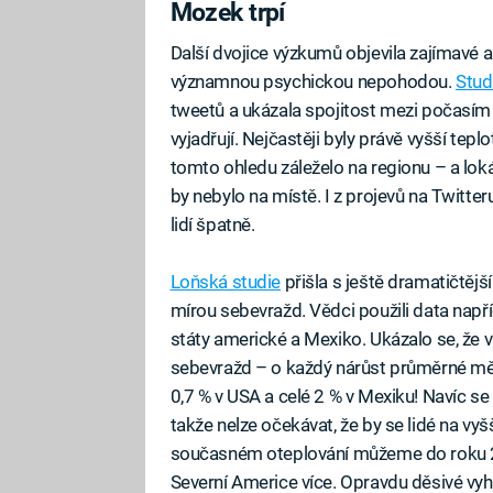
Mozek trpí
Další dvojice výzkumů objevila zajímavé
významnou psychickou nepohodou.
Stud
tweetů a ukázala spojitost mezi počasím a 
vyjadřují. Nejčastěji byly právě vyšší tep
tomto ohledu záleželo na regionu – a loká
by nebylo na místě. I z projevů na Twitte
lidí špatně.
Loňská studie
přišla s ještě dramatičtějš
mírou sebevražd. Vědci použili data např
státy americké a Mexiko. Ukázalo se, že v
sebevražd – o každý nárůst průměrné měs
0,7 % v USA a celé 2 % v Mexiku! Navíc se
takže nelze očekávat, že by se lidé na vyš
současném oteplování můžeme do roku 20
Severní Americe více. Opravdu děsivé vyhl