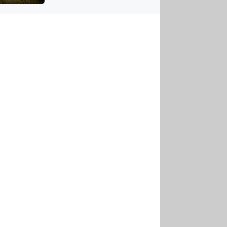
US
tornádem
RSUS
ZE A