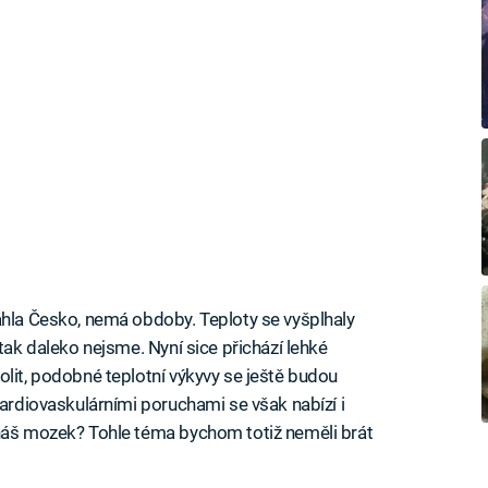
áhla Česko, nemá obdoby. Teploty se vyšplhaly
 tak daleko nejsme. Nyní sice přichází lehké
olit, podobné teplotní výkyvy se ještě budou
kardiovaskulárními poruchami se však nabízí i
 náš mozek? Tohle téma bychom totiž neměli brát