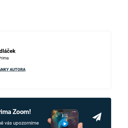
dláček
Prima
ÁNKY AUTORA
Prima Zoom!
dně vás upozorníme