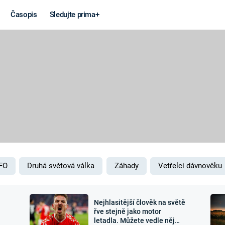
Časopis
Sledujte prima+
Věda a
Války
technika
STUDENÁ V
KORONAVIRUS
VÁLKA VE
VIETNAMU
VESMÍR
VÁLEČNÉ FI
MARS
SERIÁLY
FO
Druhá světová válka
Záhady
Vetřelci dávnověku
Nejhlasitější člověk na světě
Záhady a
Zajímav
řve stejně jako motor
letadla. Můžete vedle něj
konspirace