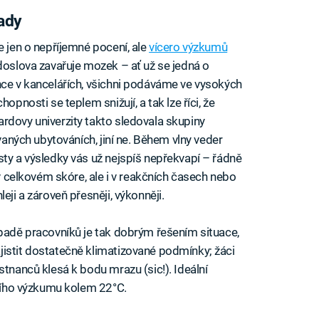
ady
e jen o nepříjemné pocení, ale
vícero výzkumů
 doslova zavařuje mozek – ať už se jedná o
nce v kancelářích, všichni podáváme ve vysokých
opnosti se teplem snižují, a tak lze říci, že
rdovy univerzity takto sledovala skupiny
ovaných ubytováních, jiní ne. Během vlny veder
sty a výsledky vás už nejspíš nepřekvapí – řádně
 v celkovém skóre, ale i v reakčních časech nebo
eji a zároveň přesněji, výkonněji.
ípadě pracovníků je tak dobrým řešením situace,
istit dostatečně klimatizované podmínky; žáci
stnanců klesá k bodu mrazu (sic!). Ideální
lšího výzkumu kolem 22°C.