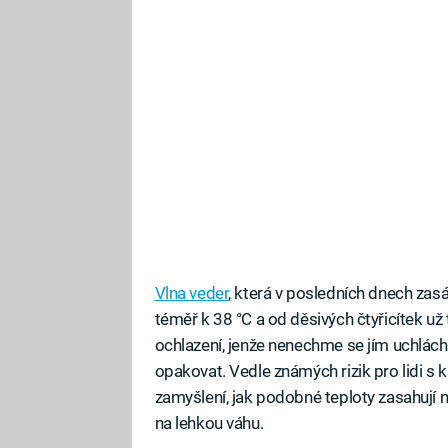
Vlna veder
, která v posledních dnech zas
téměř k 38 °C a od děsivých čtyřicítek už
ochlazení, jenže nenechme se jím uchlách
opakovat. Vedle známých rizik pro lidi s 
zamyšlení, jak podobné teploty zasahují
na lehkou váhu.