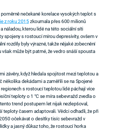
 a poměrně nečekané korelace vysokých teplot s
ie z roku 2015
zkoumala přes 600 milionů
náladou, kterou lidé na této sociální síti
loty spojeny s rostoucí mírou depresivity, ovšem v
lní rozdíly byly výrazné, takže nějaké zobecnění
ru však může být patrné, že vedro snáší spousta
ími závěry, když hledala spojitost mezi teplotou a
íč několika dekádami a zaměřili se na Spojené
 regionech s rostoucí teplotou lidé páchají více
íční teploty o 1 °C se míra sebevražd zvedla o
 tento trend postupem let nijak nezlepšoval,
ší teploty časem adaptovali. Vědci odhadli, že při
50 očekávat o desítky tisíc sebevražd v
ídky a jasný důkaz toho, že rostoucí horka