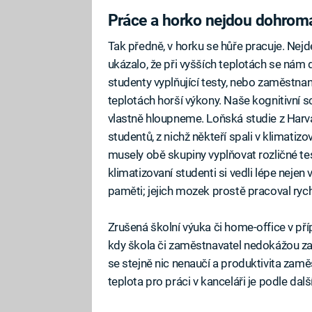
Práce a horko nejdou dohrom
Tak předně, v horku se hůře pracuje. Nejd
ukázalo, že při vyšších teplotách se nám
studenty vyplňující testy, nebo zaměstna
teplotách horší výkony. Naše kognitivní sch
vlastně hloupneme. Loňská studie z Harva
studentů, z nichž někteří spali v klimatiz
musely obě skupiny vyplňovat rozličné te
klimatizovaní studenti si vedli lépe nejen
paměti; jejich mozek prostě pracoval rychl
Zrušená školní výuka či home-office v př
kdy škola či zaměstnavatel nedokážou zaj
se stejně nic nenaučí a produktivita zamě
teplota pro práci v kanceláři je podle da