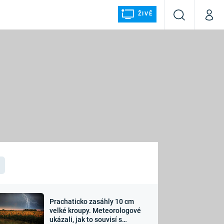
ŽIVĚ
Vyhledávání
Můj p
Prima+
ÁLKA
CNN Prima NEWS
Prima FRESH
Prima LIVING
LMY A
Prima Ženy
Prima LAJK
Prachaticko zasáhly 10 cm
osti
velké kroupy. Meteorologové
Sledujte nás
ukázali, jak to souvisí s