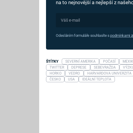
na to nejnovější a nejlepší z naše
Odesláním formuláře souhlasíte s
podmínkami zp
ŠTÍTKY
SEVERNÍ AMERIKA
POČASÍ
MEXI
TWITTER
DEPRESE
SEBEVRAŽDA
VÝZK
HORKO
VEDRO
HARVARDOVA UNIVERZITA
ČESKO
USA
IDEÁLNÍ TEPLOTA