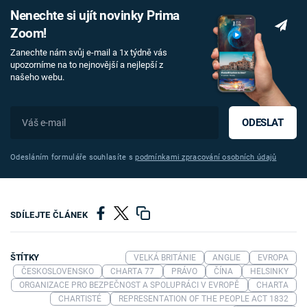
Nenechte si ujít novinky Prima
Zoom!
Zanechte nám svůj e-mail a 1x týdně vás
upozorníme na to nejnovější a nejlepší z
našeho webu.
ODESLAT
Odesláním formuláře souhlasíte s
podmínkami zpracování osobních údajů
SDÍLEJTE ČLÁNEK
ŠTÍTKY
VELKÁ BRITÁNIE
ANGLIE
EVROPA
ČESKOSLOVENSKO
CHARTA 77
PRÁVO
ČÍNA
HELSINKY
ORGANIZACE PRO BEZPEČNOST A SPOLUPRÁCI V EVROPĚ
CHARTA
CHARTISTÉ
REPRESENTATION OF THE PEOPLE ACT 1832