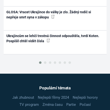
GLOSA: Vracet Ukrajince do války je zlo. Žádný rodič si
nepřeje smrt syna v zákopu
Ukrajincům se lehčí trestná činnost odpouštěla, tvrdí Koten.
Pospíšil chtěl vidět čísla
Populární témata
Jak zhubnout
Nejlepší filmy 2024
Nejlepší horory
TV program
Změna času
Partie
Počasí