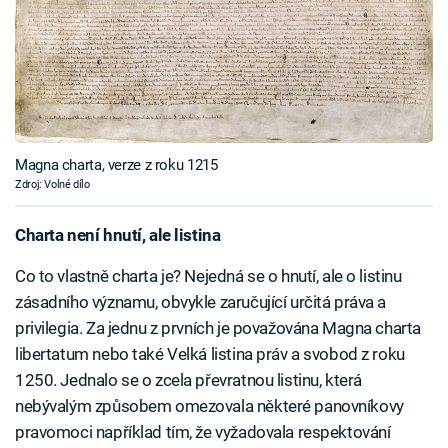
Magna charta, verze z roku 1215
Zdroj: Volné dílo
Charta není hnutí, ale listina
Co to vlastně charta je? Nejedná se o hnutí, ale o listinu
zásadního významu, obvykle zaručující určitá práva a
privilegia. Za jednu z prvních je považována Magna charta
libertatum nebo také Velká listina práv a svobod z roku
1250. Jednalo se o zcela převratnou listinu, která
nebývalým způsobem omezovala některé panovníkovy
pravomoci například tím, že vyžadovala respektování