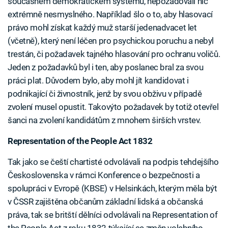
současném demokratickém systému, nepožadovali nic
extrémně nesmyslného. Například šlo o to, aby hlasovací
právo mohl získat každý muž starší jedenadvacet let
(včetně), který není léčen pro psychickou poruchu a nebyl
trestán, či požadavek tajného hlasování pro ochranu voličů.
Jeden z požadavků byl i ten, aby poslanec bral za svou
práci plat. Důvodem bylo, aby mohl jít kandidovat i
podnikající či živnostník, jenž by svou obživu v případě
zvolení musel opustit. Takovýto požadavek by totiž otevřel
šanci na zvolení kandidátům z mnohem širších vrstev.
Representation of the People Act 1832
Tak jako se čeští chartisté odvolávali na podpis tehdejšího
Československa v rámci Konference o bezpečnosti a
spolupráci v Evropě (KBSE) v Helsinkách, kterým měla být
v ČSSR zajištěna občanům základní lidská a občanská
práva, tak se britští dělníci odvolávali na Representation of