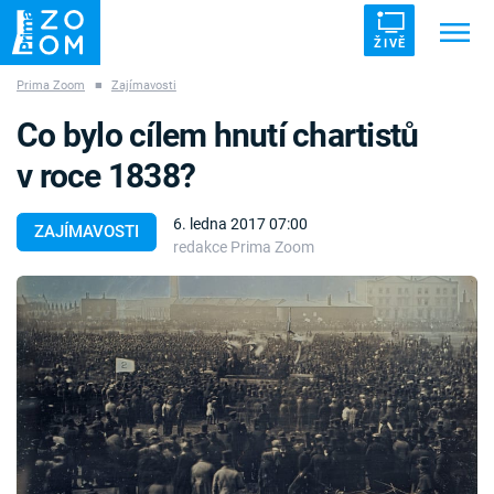
ŽIVĚ
Prima Zoom
■
Zajímavosti
Trendy:
ZRÁDCI
UFO
DRUHÁ SVĚTOVÁ VÁLKA
Co bylo cílem hnutí chartistů
ZÁHADY
VETŘELCI DÁVNOVĚKU
v roce 1838?
6. ledna 2017 07:00
ZAJÍMAVOSTI
redakce Prima Zoom
Témata
Témata
Pořady
TV Program