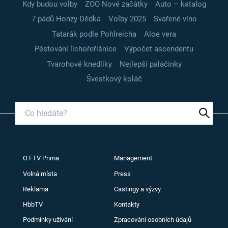
Kdy budou volby
ZOO Nové začátky
Auto – katalog
7 pádů Honzy Dědka
Volby 2025
Svařené víno
Tatarák podle Pohlreicha
Aloe vera
Pěstování lichořeřišnice
Výpočet ascendentu
Tvarohové knedlíky
Nejlepší palačinky
Švestkový koláč
O FTV Prima
Management
Volná místa
Press
Reklama
Castingy a výzvy
HbbTV
Kontakty
Podmínky užívání
Zpracování osobních údajů