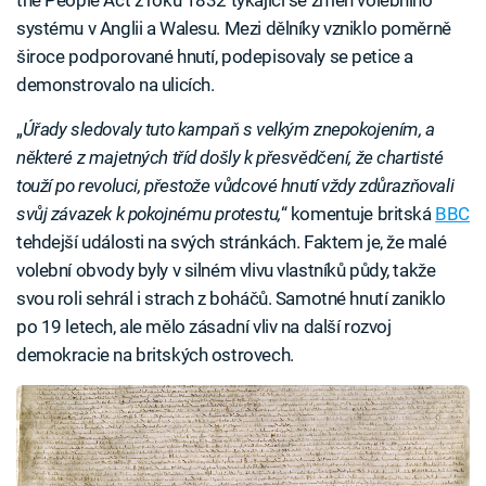
the People Act z roku 1832 týkající se změn volebního
systému v Anglii a Walesu. Mezi dělníky vzniklo poměrně
široce podporované hnutí, podepisovaly se petice a
demonstrovalo na ulicích.
„
Úřady sledovaly tuto kampaň s velkým znepokojením, a
některé z majetných tříd došly k přesvědčení, že chartisté
touží po revoluci, přestože vůdcové hnutí vždy zdůrazňovali
svůj závazek k pokojnému protestu,
“ komentuje britská
BBC
tehdejší události na svých stránkách. Faktem je, že malé
volební obvody byly v silném vlivu vlastníků půdy, takže
svou roli sehrál i strach z boháčů. Samotné hnutí zaniklo
po 19 letech, ale mělo zásadní vliv na další rozvoj
demokracie na britských ostrovech.