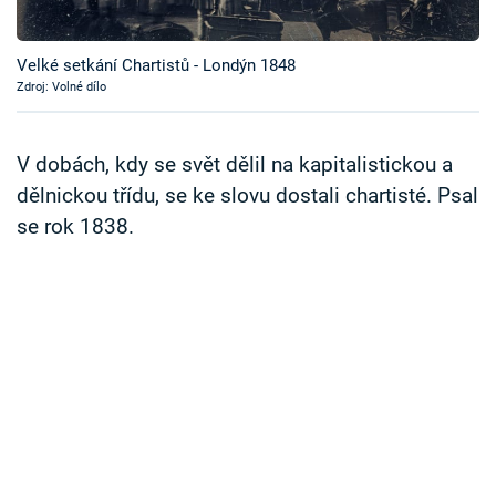
Časopis
Velké setkání Chartistů - Londýn 1848
Sledujte prima+
Zdroj: Volné dílo
Přihlášení
V dobách, kdy se svět dělil na kapitalistickou a
dělnickou třídu, se ke slovu dostali chartisté. Psal
se rok 1838.
Sledujte nás