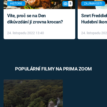
5
HISTORIE
ZAJÍMAVOSTI
Víte, proč se na Den
Smrt Freddie
díkůvzdání jí zrovna krocan?
Hudební ikon
až do konce 
24. listopadu 2022 13:40
24. listopadu 20
léky
POPULÁRNÍ FILMY NA PRIMA ZOOM