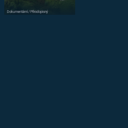
Dokumentární / Přírodopisný