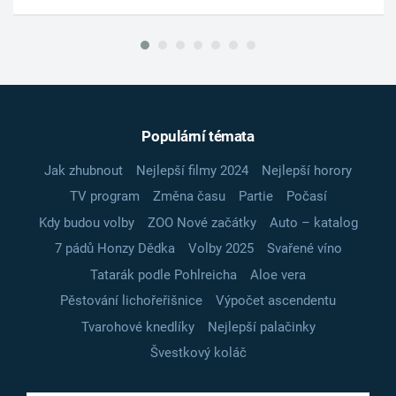
Populární témata
Jak zhubnout
Nejlepší filmy 2024
Nejlepší horory
TV program
Změna času
Partie
Počasí
Kdy budou volby
ZOO Nové začátky
Auto – katalog
7 pádů Honzy Dědka
Volby 2025
Svařené víno
Tatarák podle Pohlreicha
Aloe vera
Pěstování lichořeřišnice
Výpočet ascendentu
Tvarohové knedlíky
Nejlepší palačinky
Švestkový koláč