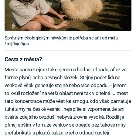
Správným ekologickým návykům je potřeba se uřit od mala
Zdroj: Topi Pigula
Cesta z města?
Města samozřejmě také generují hodně odpadu, ať už ve
formě plynů, nebo pevných složek. Stejný počet lidí na
venkově však generuje stejně nebo více odpadu – jenom
to kvůli rozložení na větší oblast není tak viditelné. U měst
tato koncentrace může vést ke smogu, kdo však pamatuje
tuhé zimy na české vesnici, nejspíše si vzpomene, že ani
kvalita zdejšího ovzduší nebývá zrovna vysoká. Rozdíl je
přinejlepším v tom, že venkov se obejde bez takové míry
prefabrikátů a plastů, takže je jeho odpad častěji