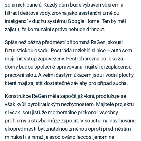
solárních panelů. Každý dům bude vybaven sběrem a
filtrací dešťové vody, zrovna jako asistenční umělou
inteligencí v duchu systému Google Home. Ten by měl
zajistit, že komunální správa nebude drhnout.
Spíše než běžná předměstí připomíná ReGen jakousi
futuristickou osadu. Postrádá rozlehlé silnice – auta sem
mají mít vstup zapovězený. Pestrobarevná políčka za
domy budou společně spravována majiteli či zaplacenou
pracovní silou. A velmi častým úkazem jsou i vodní plochy,
které mají zajistit dostatečné závlahy pro případ sucha.
Konstrukce ReGen měla započít již vloni, prodlužuje se
však kvůli byrokratickým nezbytnostem. Majitelé projektu
si však jsou jistí, že momentálně překonali všechny
problémy a stavba může započít. V součtu má navrhované
ekopředměstí být znatelnou změnou oproti předměstím
minulosti, s nimiž je asociováno leccos, jenom ne