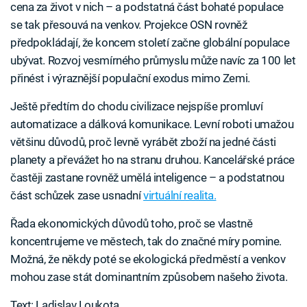
cena za život v nich – a podstatná část bohaté populace
se tak přesouvá na venkov. Projekce OSN rovněž
předpokládají, že koncem století začne globální populace
ubývat. Rozvoj vesmírného průmyslu může navíc za 100 let
přinést i výraznější populační exodus mimo Zemi.
Ještě předtím do chodu civilizace nejspíše promluví
automatizace a dálková komunikace. Levní roboti umažou
většinu důvodů, proč levně vyrábět zboží na jedné části
planety a převážet ho na stranu druhou. Kancelářské práce
častěji zastane rovněž umělá inteligence – a podstatnou
část schůzek zase usnadní
virtuální realita.
Řada ekonomických důvodů toho, proč se vlastně
koncentrujeme ve městech, tak do značné míry pomine.
Možná, že někdy poté se ekologická předměstí a venkov
mohou zase stát dominantním způsobem našeho života.
Text: Ladislav Loukota