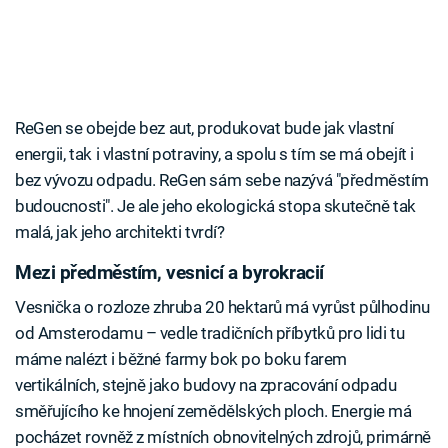
ReGen se obejde bez aut, produkovat bude jak vlastní
energii, tak i vlastní potraviny, a spolu s tím se má obejít i
bez vývozu odpadu. ReGen sám sebe nazývá "předměstím
budoucnosti". Je ale jeho ekologická stopa skutečně tak
malá, jak jeho architekti tvrdí?
Mezi předměstím, vesnicí a byrokracií
Vesnička o rozloze zhruba 20 hektarů má vyrůst půlhodinu
od Amsterodamu – vedle tradičních příbytků pro lidi tu
máme nalézt i běžné farmy bok po boku farem
vertikálních, stejně jako budovy na zpracování odpadu
směřujícího ke hnojení zemědělských ploch. Energie má
pocházet rovněž z místních obnovitelných zdrojů, primárně