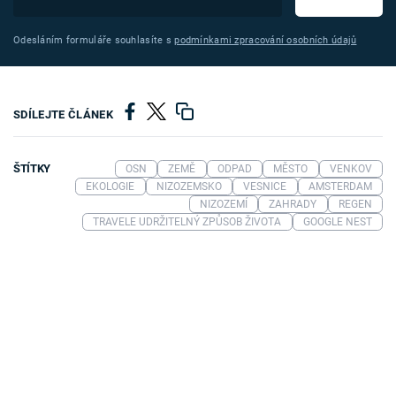
Odesláním formuláře souhlasíte s
podmínkami zpracování osobních údajů
SDÍLEJTE ČLÁNEK
ŠTÍTKY
OSN
ZEMĚ
ODPAD
MĚSTO
VENKOV
EKOLOGIE
NIZOZEMSKO
VESNICE
AMSTERDAM
NIZOZEMÍ
ZAHRADY
REGEN
TRAVELE UDRŽITELNÝ ZPŮSOB ŽIVOTA
GOOGLE NEST