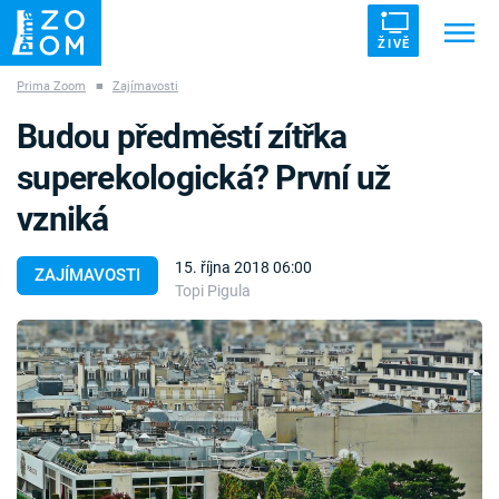
ŽIVĚ
Prima Zoom
■
Zajímavosti
Trendy:
ZRÁDCI
UFO
DRUHÁ SVĚTOVÁ VÁLKA
Budou předměstí zítřka
ZÁHADY
VETŘELCI DÁVNOVĚKU
superekologická? První už
vzniká
15. října 2018 06:00
ZAJÍMAVOSTI
Topi Pigula
Témata
Témata
Pořady
TV Program