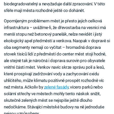
biodegradovatelný a nevyžaduje další zpracování. V této
sféře mají města rozhodně ještě co dohánět.
Opomíjeným problémem měst je přesto jejich celková
infrastruktura – uvážíme-li, že dřevostavba na vesnici má
menší stopu než betonový panelák, nelze nevidět i jistý
ekologický apel předměstí a venkova. Naopak v dopravě si
oba segmenty nemají co vyčítat – hromadná doprava
stovek tisíců lidí z předměstí do center měst stojí hodně,
ale stejně tak je náročná i doprava surovin pro obyvatele
vnitřní části měst. Venkov navíc skrze správu polí a lesů,
které prospívají zadržování vody a zachycování oxidu
uhličitého, může klimatu pozitivně prospět rozhodně víc
než města. Ačkoliv by
zelené fasády
, vícero parků nebo
solární střechy ve městech mohly tento náskok snížit,
skutečně zelených měst se nejspíše ještě dlouho
nedočkáme. Stávající městské budovy na ně jednoduše
nejsou uzpůsobeny.