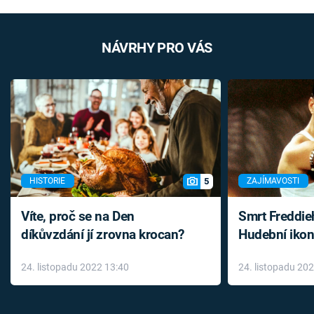
NÁVRHY PRO VÁS
5
HISTORIE
ZAJÍMAVOSTI
Víte, proč se na Den
Smrt Freddie
díkůvzdání jí zrovna krocan?
Hudební ikon
až do konce 
24. listopadu 2022 13:40
24. listopadu 20
léky