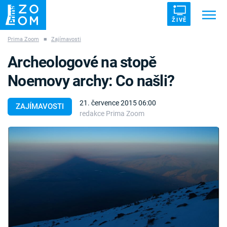
ŽIVĚ
Prima Zoom
■
Zajímavosti
Trendy:
ZRÁDCI
UFO
DRUHÁ SVĚTOVÁ VÁLKA
Archeologové na stopě
ZÁHADY
VETŘELCI DÁVNOVĚKU
Noemovy archy: Co našli?
21. července 2015 06:00
ZAJÍMAVOSTI
redakce Prima Zoom
Témata
Témata
Pořady
TV Program