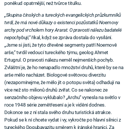
poněkud opatrnější, než tvůrce titulku.
„Skupina čínských a tureckých evangelických průzkumníků
tvrdí, že má nové důkazy o existenci pozůstatků Noemovy
archy pod vrcholem hory Ararat. O pravosti nálezu badatelé
nepochybují,“
říkal, když se zpráva dostala do vysílání.
„Jsme si jisti, že tyto dřevěné segmenty patří Noemově
arše,“ tvrdil vedoucí tureckého týmu, geolog Ahmet
Ertugrul. O pravosti nálezu neměl nejmenších pochyb.
Zvláštní je, že ho nenapadlo množství druhů, které by se na
arše mělo nacházet. Biologové světovou diverzitu
(nezapomínejme, že mělo jít o potopu světa) odhadují na
více než sto milionů druhů zvířat. Co se nakonec ze
senzačního objevu vyklubalo? „Archu“ vynesla na světlo v
roce 1948 série zemětřesení a je k vidění dodnes.
Dokonce se z ní stala svého druhu turistická atrakce.
Pokud se k ní chcete vydat i vy, vykročte po hlavní silnici z
tureckého Dogubayazitu směrem k íránské hranici. Za