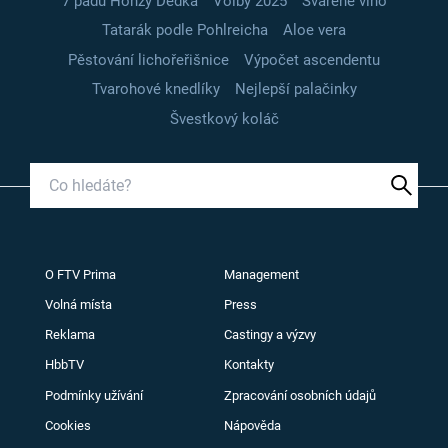
7 pádů Honzy Dědka
Volby 2025
Svařené víno
Tatarák podle Pohlreicha
Aloe vera
Pěstování lichořeřišnice
Výpočet ascendentu
Tvarohové knedlíky
Nejlepší palačinky
Švestkový koláč
O FTV Prima
Management
Volná místa
Press
Reklama
Castingy a výzvy
HbbTV
Kontakty
Podmínky užívání
Zpracování osobních údajů
Cookies
Nápověda