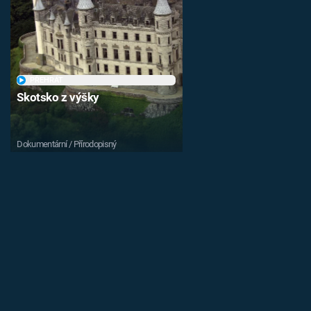
PŘEHRÁT
Skotsko z výšky
Dokumentární / Přírodopisný