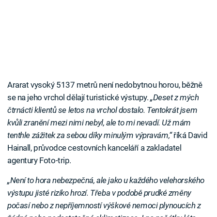
Ararat vysoký 5137 metrů není nedobytnou horou, běžně
se na jeho vrchol dělají turistické výstupy.
„Deset z mých
čtrnácti klientů se letos na vrchol dostalo. Tentokrát jsem
kvůli zranění mezi nimi nebyl, ale to mi nevadí. Už mám
tenthle zážitek za sebou díky minulým výpravám,“
říká David
Hainall, průvodce cestovních kanceláří a zakladatel
agentury Foto-trip.
„Není to hora nebezpečná, ale jako u každého velehorského
výstupu jisté riziko hrozí. Třeba v podobě prudké změny
počasí nebo z nepříjemností výškové nemoci plynoucích z