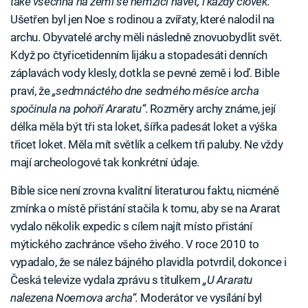
také všechna na zemi se hemžící havěť, i každý člověk.“
Ušetřen byl jen Noe s rodinou a zvířaty, které nalodil na
archu. Obyvatelé archy měli následně znovuobydlit svět.
Když po čtyřicetidenním lijáku a stopadesáti denních
záplavách vody klesly, dotkla se pevné země i loď. Bible
praví, že
„sedmnáctého dne sedmého měsíce archa
spočinula na pohoří Araratu“
. Rozměry archy známe, její
délka měla být tři sta loket, šířka padesát loket a výška
třicet loket. Měla mít světlík a celkem tři paluby. Ne vždy
mají archeologové tak konkrétní údaje.
Bible sice není zrovna kvalitní literaturou faktu, nicméně
zmínka o místě přistání stačila k tomu, aby se na Ararat
vydalo několik expedic s cílem najít místo přistání
mýtického zachránce všeho živého. V roce 2010 to
vypadalo, že se nález bájného plavidla potvrdil, dokonce i
Česká televize vydala zprávu s titulkem
„U Araratu
nalezena Noemova archa“.
Moderátor ve vysílání byl