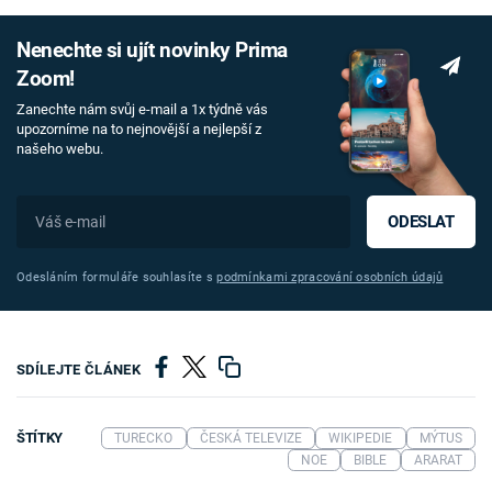
Nenechte si ujít novinky Prima
Zoom!
Zanechte nám svůj e-mail a 1x týdně vás
upozorníme na to nejnovější a nejlepší z
našeho webu.
ODESLAT
Odesláním formuláře souhlasíte s
podmínkami zpracování osobních údajů
SDÍLEJTE ČLÁNEK
ŠTÍTKY
TURECKO
ČESKÁ TELEVIZE
WIKIPEDIE
MÝTUS
NOE
BIBLE
ARARAT