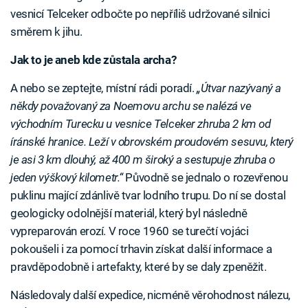
vesnicí Telceker odbočte po nepříliš udržované silnici
směrem k jihu.
Jak to je aneb kde zůstala archa?
A nebo se zeptejte, místní rádi poradí.
„Útvar nazývaný a
někdy považovaný za Noemovu archu se nalézá ve
východním Turecku u vesnice Telceker zhruba 2 km od
íránské hranice. Leží v obrovském proudovém sesuvu, který
je asi 3 km dlouhý, až 400 m široký a sestupuje zhruba o
jeden výškový kilometr.“
Původně se jednalo o rozevřenou
puklinu mající zdánlivě tvar lodního trupu. Do ní se dostal
geologicky odolnější materiál, který byl následně
vypreparován erozí. V roce 1960 se turečtí vojáci
pokoušeli i za pomocí trhavin získat další informace a
pravděpodobně i artefakty, které by se daly zpeněžit.
Následovaly další expedice, nicméně věrohodnost nálezu,