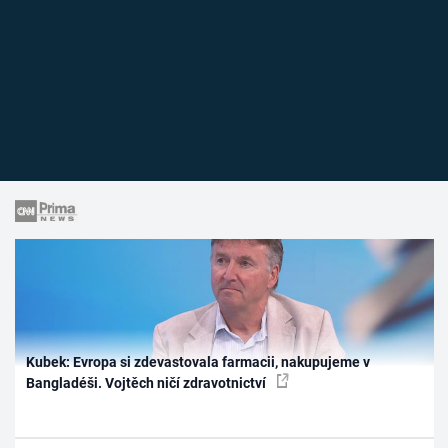
Kubek: Evropa si zdevastovala farmacii, nakupujeme v
Bangladéši. Vojtěch ničí zdravotnictví