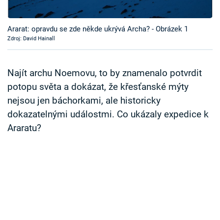
Časopis
Ararat: opravdu se zde někde ukrývá Archa? - Obrázek 1
Sledujte prima+
Zdroj: David Hainall
Přihlášení
Najít archu Noemovu, to by znamenalo potvrdit
potopu světa a dokázat, že křesťanské mýty
nejsou jen báchorkami, ale historicky
Sledujte nás
dokazatelnými událostmi. Co ukázaly expedice k
Araratu?