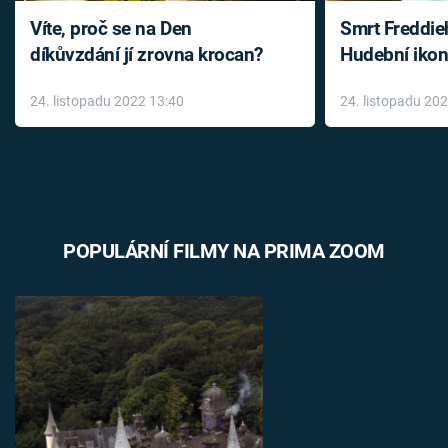
Víte, proč se na Den
Smrt Freddie
díkůvzdání jí zrovna krocan?
Hudební ikon
až do konce 
24. listopadu 2022 13:40
24. listopadu 20
léky
POPULÁRNÍ FILMY NA PRIMA ZOOM