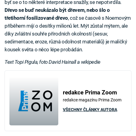
byť se o to některé interpretace snažily, se nepotvrdila.
Dřevo se buď neukázalo být dřevem, nebo šlo o
třetihorní fosilizované dřevo
, což se časově s Noemovým
příběhem míjí o desítky milionů let. Mýt zůstal mýtem, ale
díky zvláštní souhře přírodních okolností (sesuv,
sedimentace, eroze, různá odolnost materiálů) je maličký
kousek světa o něco lépe probádán.
Text Topi Pigula, foto David Hainall a wikipedie
redakce Prima Zoom
redakce magazínu Prima Zoom
VŠECHNY ČLÁNKY AUTORA