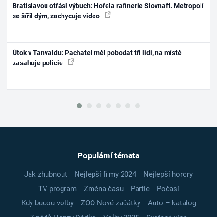
Bratislavou otřásl výbuch: Hořela rafinerie Slovnaft. Metropolí
se šířil dým, zachycuje video
Útok v Tanvaldu: Pachatel měl pobodat tři lidi, na místě
zasahuje policie
Populární témata
Jak zhubnout
Nejlepší filmy 2024
Nejlepší horory
TV program
Změna času
Partie
Počasí
Kdy budou volby
ZOO Nové začátky
Auto – katalog