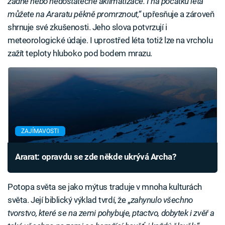
žádné nebo nedostatečné aklimatizace. I na počátku léta
můžete na Araratu pěkně promrznout,“
upřesňuje a zároveň
shrnuje své zkušenosti. Jeho slova potvrzují i
meteorologické údaje. I uprostřed léta totiž lze na vrcholu
zažít teploty hluboko pod bodem mrazu.
ZAJÍMAVOSTI
Ararat: opravdu se zde někde ukrývá Archa?
Potopa světa se jako mýtus traduje v mnoha kulturách
světa. Její biblický výklad tvrdí, že „
zahynulo všechno
tvorstvo, které se na zemi pohybuje, ptactvo, dobytek i zvěř a