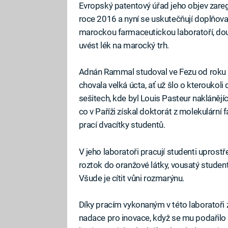
Evropský patentový úřad jeho objev zareg
roce 2016 a nyní se uskutečňují doplňova
marockou farmaceutickou laboratoří, dou
uvést lék na marocký trh.
Adnán Rammal studoval ve Fezu od roku 1
chovala velká úcta, ať už šlo o kteroukoli 
sešitech, kde byl Louis Pasteur nakláněj
co v Paříži získal doktorát z molekulární f
prací dvacítky studentů.
V jeho laboratoři pracují studenti uprost
roztok do oranžové látky, vousatý student
Všude je cítit vůni rozmarýnu.
Díky pracím vykonaným v této laboratoři
nadace pro inovace, když se mu podařilo