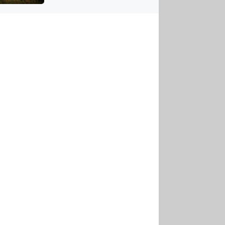
US
tornádem
RSUS
ZE A