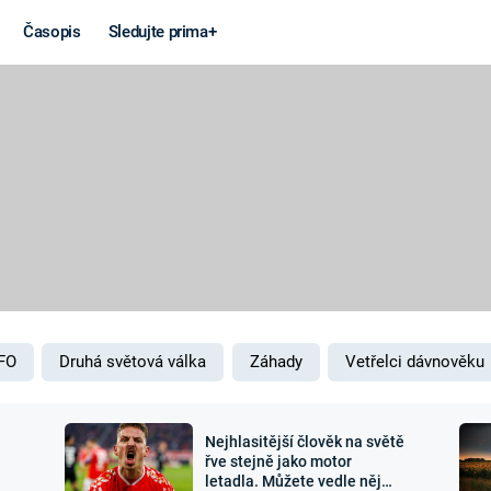
Časopis
Sledujte prima+
Věda a
Války
technika
STUDENÁ V
KORONAVIRUS
VÁLKA VE
VIETNAMU
VESMÍR
VÁLEČNÉ FI
MARS
SERIÁLY
FO
Druhá světová válka
Záhady
Vetřelci dávnověku
Nejhlasitější člověk na světě
Záhady a
Zajímav
řve stejně jako motor
letadla. Můžete vedle něj
konspirace