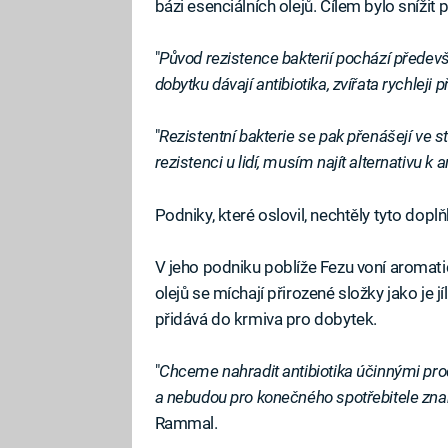
bázi esenciálních olejů. Cílem bylo snížit
"
Původ rezistence bakterií pochází především
dobytku dávají antibiotika, zvířata rychleji p
"
Rezistentní bakterie se pak přenášejí ve s
rezistenci u lidí, musím najít alternativu k 
Podniky, které oslovil, nechtěly tyto dopl
V jeho podniku poblíže Fezu voní aromatic
olejů se míchají přirozené složky jako je 
přidává do krmiva pro dobytek.
"
Chceme nahradit antibiotika účinnými produ
a nebudou pro konečného spotřebitele zn
Rammal.