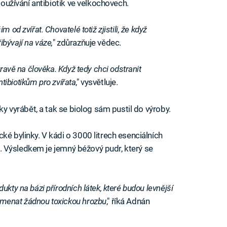
 používání antibiotik ve velkochovech.
 od zvířat. Chovatelé totiž zjistili, že když
řibývají na váze,
" zdůrazňuje vědec.
travě na člověka. Když tedy chci odstranit
antibiotikům pro zvířata
," vysvětluje.
ňky vyrábět, a tak se biolog sám pustil do výroby.
ké bylinky. V kádi o 3000 litrech esenciálních
jíl. Výsledkem je jemný béžový pudr, který se
kty na bázi přírodních látek, které budou levnější
amenat žádnou toxickou hrozbu
," říká Adnán