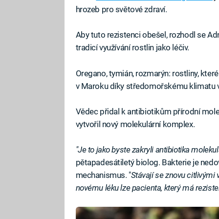
hrozeb pro světové zdraví.
Aby tuto rezistenci obešel, rozhodl se 
tradicí využívání rostlin jako léčiv.
Oregano, tymián, rozmarýn: rostliny, které
v Maroku díky středomořskému klimatu ve
Vědec přidal k antibiotikům přírodní molek
vytvořil nový molekulární komplex.
"Je to jako byste zakryli antibiotika moleku
pětapadesátiletý biolog. Bakterie je nedo
mechanismus. "
Stávají se znovu citlivými
novému léku lze pacienta, který má rezistent