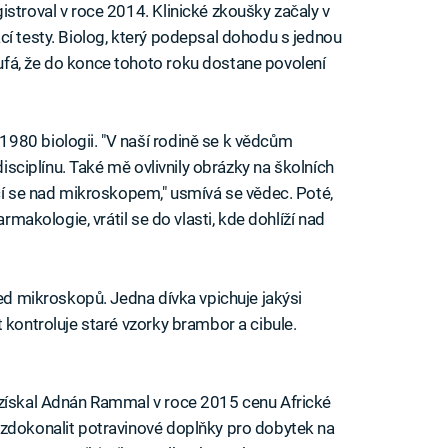
istroval v roce 2014. Klinické zkoušky začaly v
cí testy. Biolog, který podepsal dohodu s jednou
fá, že do konce tohoto roku dostane povolení
980 biologii. "V naší rodině se k vědcům
disciplínu. Také mě ovlivnily obrázky na školních
ící se nad mikroskopem," usmívá se vědec. Poté,
armakologie, vrátil se do vlasti, kde dohlíží nad
řed mikroskopů. Jedna dívka vpichuje jakýsi
 kontroluje staré vzorky brambor a cibule.
 získal Adnán Rammal v roce 2015 cenu Africké
 zdokonalit potravinové doplňky pro dobytek na