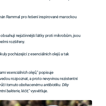
Adnán Rammal pro řešení inspirované marockou
 obsahují nejúčinnější látky proti mikrobům, jsou
lmi rozšířeny.
uly pocházející z esenciálních olejů a tak
lami esenciálních olejů,
" popisuje
vedou rozpoznat, a proto nevyvinou rezistentní
 vůči tomuto obohacenému antibiotiku. Díky
ní bakterie, léčit,
" vysvětluje.