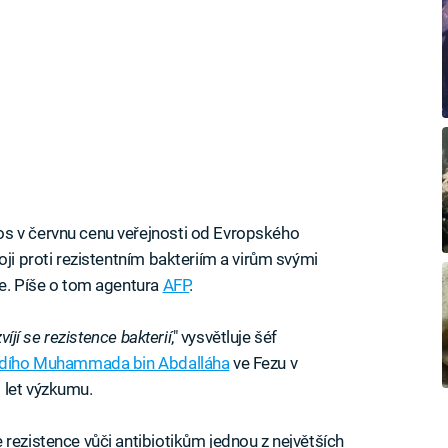
s v červnu cenu veřejnosti od Evropského
oji proti rezistentním bakteriím a virům svými
je. Píše o tom agentura
AFP
.
víjí se rezistence bakterií
," vysvětluje šéf
Sídího Muhammada bin Abdalláha
ve Fezu v
 let výzkumu.
e rezistence vůči antibiotikům jednou z největších