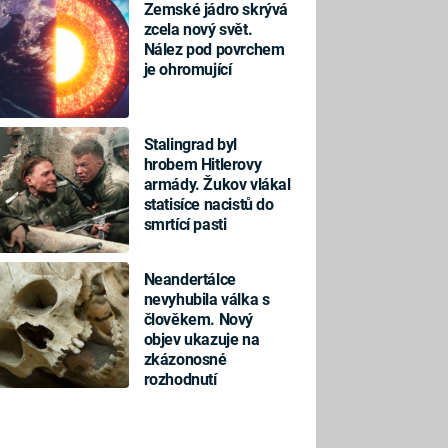
Zemské jádro skrývá
zcela nový svět.
Nález pod povrchem
je ohromující
Stalingrad byl
hrobem Hitlerovy
armády. Žukov vlákal
statisíce nacistů do
smrtící pasti
Neandertálce
nevyhubila válka s
člověkem. Nový
objev ukazuje na
zkázonosné
rozhodnutí