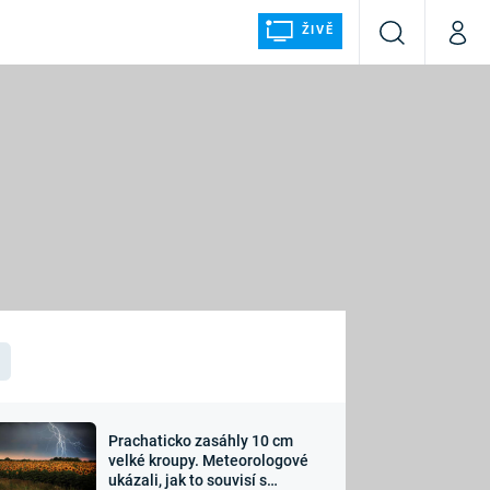
ŽIVĚ
Vyhledávání
Můj p
Prima+
ÁLKA
CNN Prima NEWS
Prima FRESH
Prima LIVING
LMY A
Prima Ženy
Prima LAJK
Prachaticko zasáhly 10 cm
osti
velké kroupy. Meteorologové
Sledujte nás
ukázali, jak to souvisí s