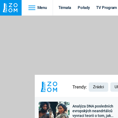
Menu
Témata
Pořady
TV Program
Cestování
Historie
HRADY A ZÁMKY
VIKINGOVÉ
HEDVÁBNÁ STEZKA
EPIDEMIE A
PANDEMIE
PŘÍRODA
STAROVĚKÝ EGYPT
Trendy:
Zrádci
U
Analýza DNA posledních
Druhá
Výročí
evropských neandrtálců
vyvrací teorii o tom, jak
světová válka