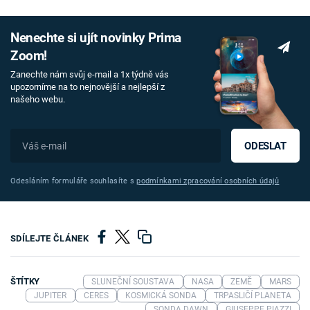
Nenechte si ujít novinky Prima
Zoom!
Zanechte nám svůj e-mail a 1x týdně vás
upozorníme na to nejnovější a nejlepší z
našeho webu.
ODESLAT
Odesláním formuláře souhlasíte s
podmínkami zpracování osobních údajů
SDÍLEJTE ČLÁNEK
ŠTÍTKY
SLUNEČNÍ SOUSTAVA
NASA
ZEMĚ
MARS
JUPITER
CERES
KOSMICKÁ SONDA
TRPASLIČÍ PLANETA
SONDA DAWN
GIUSEPPE PIAZZI