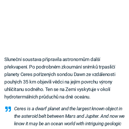
Sluneční soustava připravila astronomům další
překvapení. Po podrobném zkoumání snímků trpasličí
planety Ceres pořízených sondou Dawn ze vzdálenosti
pouhých 35 km objevili vědci na jejím povrchu výrony
uhličitanu sodného. Ten se na Zemi vyskytuje v okolí
hydrotermálních průduchů na dně oceánu.
Ceres is a dwarf planet and the largest known object in
the asteroid belt between Mars and Jupiter. And now we
know it may be an ocean world with intriguing geologic