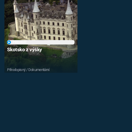
PŘEHRÁT
Skotsko z výšky
Přírodopisný / Dokumentární