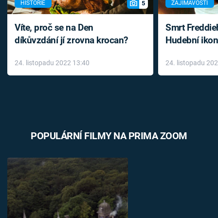
5
HISTORIE
ZAJÍMAVOSTI
Víte, proč se na Den
Smrt Freddie
díkůvzdání jí zrovna krocan?
Hudební ikon
až do konce 
24. listopadu 2022 13:40
24. listopadu 20
léky
POPULÁRNÍ FILMY NA PRIMA ZOOM