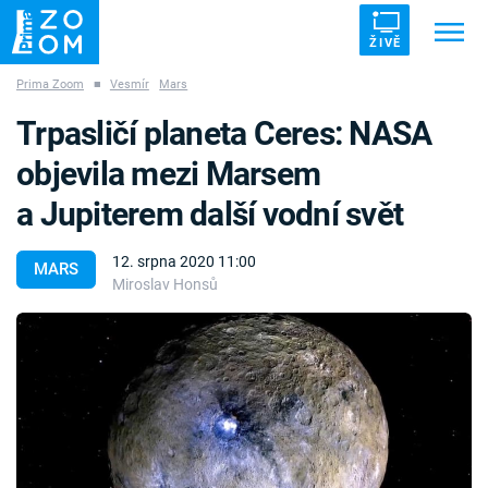
ŽIVĚ
Prima Zoom
■
Vesmír
Mars
Trendy:
ZRÁDCI
UFO
DRUHÁ SVĚTOVÁ VÁLKA
Trpasličí planeta Ceres: NASA
ZÁHADY
VETŘELCI DÁVNOVĚKU
objevila mezi Marsem
a Jupiterem další vodní svět
12. srpna 2020 11:00
MARS
Miroslav Honsů
Témata
Témata
Pořady
TV Program