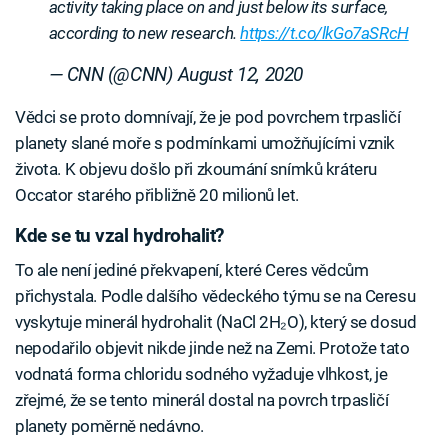
activity taking place on and just below its surface,
according to new research.
https://t.co/lkGo7aSRcH
— CNN (@CNN)
August 12, 2020
Vědci se proto domnívají, že je pod povrchem trpasličí
planety slané moře s podmínkami umožňujícími vznik
života. K objevu došlo při zkoumání snímků kráteru
Occator starého přibližně 20 milionů let.
Kde se tu vzal hydrohalit?
To ale není jediné překvapení, které Ceres vědcům
přichystala. Podle dalšího vědeckého týmu se na Ceresu
vyskytuje minerál hydrohalit (NaCl 2H₂O), který se dosud
nepodařilo objevit nikde jinde než na Zemi. Protože tato
vodnatá forma chloridu sodného vyžaduje vlhkost, je
zřejmé, že se tento minerál dostal na povrch trpasličí
planety poměrně nedávno.