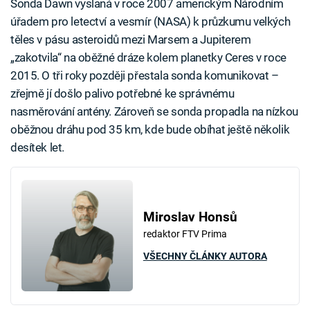
Sonda Dawn vyslaná v roce 2007 americkým Národním
úřadem pro letectví a vesmír (NASA) k průzkumu velkých
těles v pásu asteroidů mezi Marsem a Jupiterem
„zakotvila“ na oběžné dráze kolem planetky Ceres v roce
2015. O tři roky později přestala sonda komunikovat –
zřejmě jí došlo palivo potřebné ke správnému
nasměrování antény. Zároveň se sonda propadla na nízkou
oběžnou dráhu pod 35 km, kde bude obíhat ještě několik
desítek let.
Miroslav Honsů
redaktor FTV Prima
VŠECHNY ČLÁNKY AUTORA