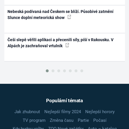
Nebeská podívaná nad Českem se blíží. Působivé zatmění
Slunce doplní meteorická show
Češi slepě věřili aplikaci a přecenili síly, píší v Rakousku. V
Alpách je zachraňoval vrtulník
Populární témata
Jak zhubnout
Nejlepší filmy 2024
Nejlepší horory
TV program
Změna času
Partie
Počasí
Kdy budou volby
ZOO Nové začátky
Auto – katalog