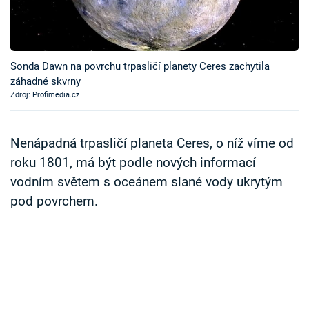
Časopis
Sledujte prima+
Sonda Dawn na povrchu trpasličí planety Ceres zachytila
záhadné skvrny
Přihlášení
Zdroj: Profimedia.cz
Sledujte nás
Nenápadná trpasličí planeta Ceres, o níž víme od
roku 1801, má být podle nových informací
vodním světem s oceánem slané vody ukrytým
pod povrchem.