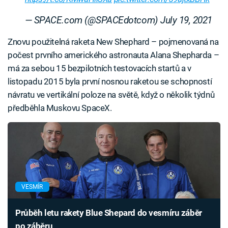
— SPACE.com (@SPACEdotcom)
July 19, 2021
Znovu použitelná raketa New Shephard – pojmenovaná na
počest prvního amerického astronauta Alana Shepharda –
má za sebou 15 bezpilotních testovacích startů a v
listopadu 2015 byla první nosnou raketou se schopností
návratu ve vertikální poloze na světě, když o několik týdnů
předběhla Muskovu SpaceX.
VESMÍR
Průběh letu rakety Blue Shepard do vesmíru záběr
po záběru