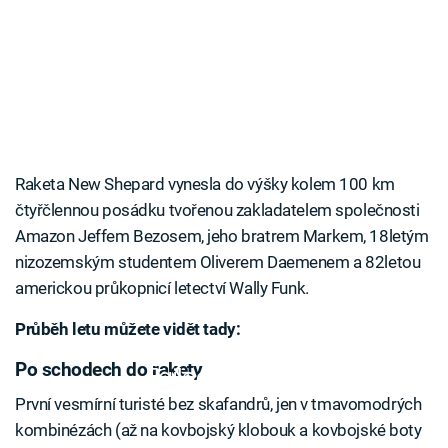
Raketa New Shepard vynesla do výšky kolem 100 km
čtyřčlennou posádku tvořenou zakladatelem společnosti
Amazon Jeffem Bezosem, jeho bratrem Markem, 18letým
nizozemským studentem Oliverem Daemenem a 82letou
americkou průkopnicí letectví Wally Funk.
Průběh letu můžete vidět tady:
Po schodech do rakety
Failed to fetch
První vesmírní turisté bez skafandrů, jen v tmavomodrých
kombinézách (až na kovbojský klobouk a kovbojské boty