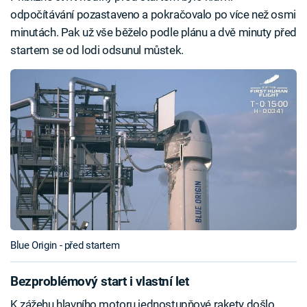
odpočítávání pozastaveno a pokračovalo po více než osmi
minutách. Pak už vše běželo podle plánu a dvě minuty před
startem se od lodi odsunul můstek.
Blue Origin - před startem
Bezproblémový start i vlastní let
K zážehu hlavního motoru jednostupňové rakety došlo