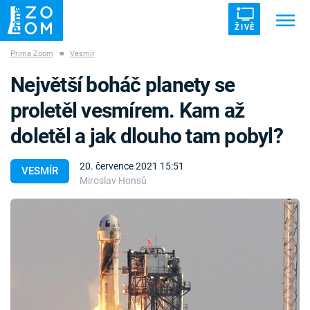
ŽIVĚ
Prima Zoom
■
Vesmír
Trendy:
ZRÁDCI
UFO
DRUHÁ SVĚTOVÁ VÁLKA
Největší boháč planety se
ZÁHADY
VETŘELCI DÁVNOVĚKU
proletěl vesmírem. Kam až
doletěl a jak dlouho tam pobyl?
20. července 2021 15:51
VESMÍR
Miroslav Honsů
Témata
Témata
Pořady
TV Program