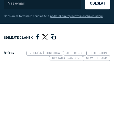
ODESLAT
Odesláním formuláře souhlasíte s
podmínkami zpracování osobních údajů
SDÍLEJTE ČLÁNEK
ŠTÍTKY
VESMÍRNÁ TURISTIKA
JEFF BEZOS
BLUE ORIGIN
RICHARD BRANSON
NEW SHEPARD