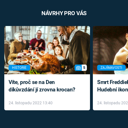
NÁVRHY PRO VÁS
5
HISTORIE
ZAJÍMAVOSTI
Víte, proč se na Den
Smrt Freddie
díkůvzdání jí zrovna krocan?
Hudební ikon
až do konce 
24. listopadu 2022 13:40
24. listopadu 20
léky