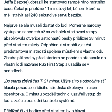
Jeffa Bezose), dorazili ke startovací rampě ráno místního
času. Čekal je přibližně 11minutový let, během kterého
měli strávit asi 240 sekund ve stavu beztíže.
Nejprve se ale museli dostat do lodi. Poměrně náročný
výstup po schodech až na vrcholek startovací rampy
absolvovala čtveřice astronautů pěšky přibližně 38 minut
před startem rakety. Odpočinout si mohli v jakési
předstartovní místnosti spojené můstkem s vlastní lodí.
Zhruba půl hodiny před startem se posádka přesunula do
vlastní lodi nazvané RSS First Step a usadila se v
sedadlech.
„Do startu zbývá čas T- 21 minut. Užijte si to a odpočiňte si,“
hlásila posádce z řídícího střediska školeným hlasem
operátorka. O minutu později technici uzavřeli vstup do
lodi a začala poslední kontrola systémů.
Přibližně čtvrt hodiny před startem bylo hlavní