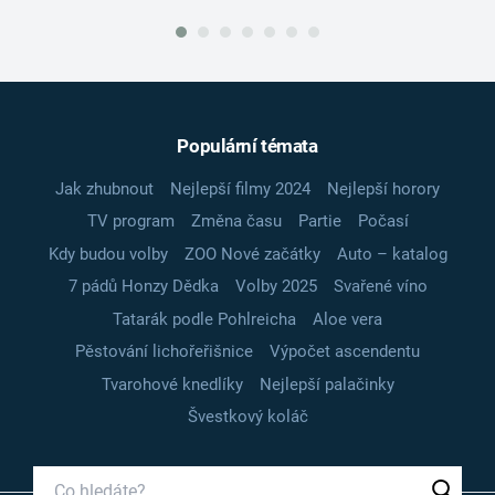
Populární témata
Jak zhubnout
Nejlepší filmy 2024
Nejlepší horory
TV program
Změna času
Partie
Počasí
Kdy budou volby
ZOO Nové začátky
Auto – katalog
7 pádů Honzy Dědka
Volby 2025
Svařené víno
Tatarák podle Pohlreicha
Aloe vera
Pěstování lichořeřišnice
Výpočet ascendentu
Tvarohové knedlíky
Nejlepší palačinky
Švestkový koláč