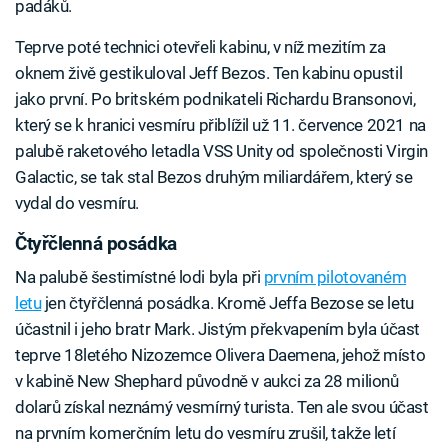
padáků.
Teprve poté technici otevřeli kabinu, v níž mezitím za
oknem živě gestikuloval Jeff Bezos. Ten kabinu opustil
jako první. Po britském podnikateli Richardu Bransonovi,
který se k hranici vesmíru přiblížil už 11. července 2021 na
palubě raketového letadla VSS Unity od společnosti Virgin
Galactic, se tak stal Bezos druhým miliardářem, který se
vydal do vesmíru.
Čtyřčlenná posádka
Na palubě šestimístné lodi byla při
prvním pilotovaném
letu
jen čtyřčlenná posádka. Kromě Jeffa Bezose se letu
účastnil i jeho bratr Mark. Jistým překvapením byla účast
teprve 18letého Nizozemce Olivera Daemena, jehož místo
v kabině New Shephard původně v aukci za 28 milionů
dolarů získal neznámý vesmírný turista. Ten ale svou účast
na prvním komerčním letu do vesmíru zrušil, takže letí