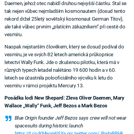
Daemen, jehož otec nabídl druhou nejvyšší částku. Stal se
tak nejen vůbec nejmladším kosmonautem (dosud tento
rekord držel 25letý sovětský kosmonaut German Titov),
ale také vůbec prvním „platícím zákazníkem“ při cestě do
vesmíru.
Naopak nejstarším člověkem, který se dosud podíval do
vesmíru, je ve svých 82 letech americká průkopnice
letectví Wally Funk. Jde o zkušenou pilotku, která má v
různých typech letadel nalétáno 19 600 hodin a v 60.
letech se účastnila polooficiálního výcviku k letu do
vesmíru v rámci projektu Mercury 13.
Posádka lodi New Shepard: Zleva Oliver Daemen, Mary
Wallace „Wally“ Funk, Jeff Bezos a Mark Bezos
Blue Origin founder Jeff Bezos says crew will not wear
spacesuits during historic launch
https://t.co/KMwaHiiSXa
pic.twitter.com/J9ajtxBBHk