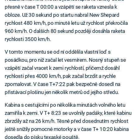
přesně v čase T 00:00 a vzápětí se raketa vznesla k
obloze. Už 30 sekund po startu nabral New Shepard
rychlost 480 km/h, po minutě letu už rychlost překročila
960 km/h. O dalších 80 sekund později dosáhla raketa
rychlosti 3500 km/h.
V tomto momentu se od ní oddělila vlastní loď s
posádkou, pro niž začal let vesmírem. Nosný stupeň se
vzápětí začal vracet k zemi rychlostí, přičemž dosáhl
rychlosti přes 4000 km/h, pak začal brzdit a rychle
zpomalovat. V čase T+7:22 pak bezpečně dosedl na
přistávací plošinu jen několik metrů od jejího středu.
Kabina s cestujícími po několika minutách volného letu
zamířila k zemi. V T+ 8:23 se uvolnily padáky, které kabinu
zbrzdily až na 26 km/h. Těsně před dosednutím rychlost
ještě snížily pomocné motorky a v čase T+ 10:20 kabina
dosedla do písku texaské pouště.