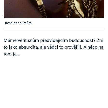
Časopis
Sledujte prima+
Divná noční můra
Přihlášení
Máme věřit snům předvídajícím budoucnost? Zní
to jako absurdita, ale vědci to prověřili. A něco na
Sledujte nás
tom je...