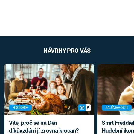
NÁVRHY PRO VÁS
5
HISTORIE
ZAJÍMAVOSTI
Víte, proč se na Den
Smrt Freddie
díkůvzdání jí zrovna krocan?
Hudební ikon