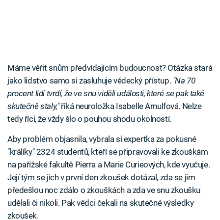
Máme věřit snům předvídajícím budoucnost? Otázka stará
jako lidstvo samo si zasluhuje vědecký přístup.
"Na 70
procent lidí tvrdí, že ve snu viděli události, které se pak také
skutečně staly,"
říká neuroložka Isabelle Arnulfová. Nelze
tedy říci, že vždy šlo o pouhou shodu okolností.
Aby problém objasnila, vybrala si expertka za pokusné
"králíky" 2324 studentů, kteří se připravovali ke zkouškám
na pařížské fakultě Pierra a Marie Curieových, kde vyučuje.
Její tým se jich v první den zkoušek dotázal, zda se jim
předešlou noc zdálo o zkouškách a zda ve snu zkoušku
udělali či nikoli. Pak vědci čekali na skutečné výsledky
zkoušek.