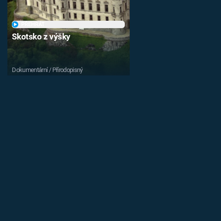
PŘEHRÁT
Skotsko z výšky
Dokumentární / Přírodopisný