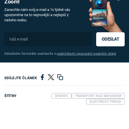
Zoom!
Zanechte nám svůj e-mail a 1x týdně vás
upozorníme na to nejnovější a nejlepší z
našeho webu.
ODESLAT
Odesláním formuláře souhlasíte s
podmínkami zpracování osobních údajů
SDÍLEJTE ČLÁNEK
ŠTÍTKY
SPÁNEK
FRANKFURT NAD MOHANEM
ELEKTRICKÝ PROUD