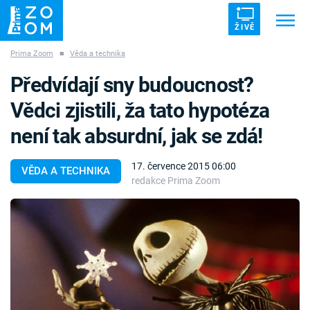
ŽIVĚ
Prima Zoom
■
Věda a technika
Trendy:
ZRÁDCI
UFO
DRUHÁ SVĚTOVÁ VÁLKA
Předvídají sny budoucnost?
ZÁHADY
VETŘELCI DÁVNOVĚKU
Vědci zjistili, ža tato hypotéza
není tak absurdní, jak se zdá!
17. července 2015 06:00
VĚDA A TECHNIKA
redakce Prima Zoom
Témata
Témata
Pořady
TV Program