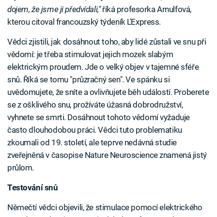
dojem, že jsme ji předvídali,"
říká profesorka Arnulfová,
kterou citoval francouzský týdeník L'Express.
Vědci zjistili, jak dosáhnout toho, aby lidé zůstali ve snu při
vědomí: je třeba stimulovat jejich mozek slabým
elektrickým proudem. Jde o velký objev v tajemné sféře
snů. Říká se tomu "průzračný sen". Ve spánku si
uvědomujete, že sníte a ovlivňujete běh událostí. Proberete
se z ošklivého snu, prožíváte úžasná dobrodružství,
vyhnete se smrti. Dosáhnout tohoto vědomí vyžaduje
často dlouhodobou práci. Vědci tuto problematiku
zkoumali od 19. století, ale teprve nedávná studie
zveřejněná v časopise Nature Neuroscience znamená jistý
průlom.
Testování snů
Němečtí vědci objevili, že stimulace pomocí elektrického