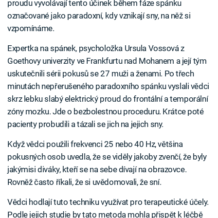
proudu vyvolávají tento účinek během fáze spánku
označované jako paradoxní, kdy vznikají sny, na něž si
vzpomínáme.
Expertka na spánek, psycholožka Ursula Vossová z
Goethovy univerzity ve Frankfurtu nad Mohanem a její tým
uskutečnili sérii pokusů se 27 muži a ženami. Po třech
minutách nepřerušeného paradoxního spánku vyslali vědci
skrz lebku slabý elektrický proud do frontální a temporální
zóny mozku. Jde o bezbolestnou proceduru. Krátce poté
pacienty probudili a tázali se jich na jejich sny.
Když vědci použili frekvenci 25 nebo 40 Hz, většina
pokusných osob uvedla, že se viděly jakoby zvenčí, že byly
jakýmisi diváky, kteří se na sebe dívají na obrazovce.
Rovněž často říkali, že si uvědomovali, že sní.
Vědci hodlají tuto techniku využívat pro terapeutické účely.
Podle jejich studie by tato metoda mohla přispět k léčbě