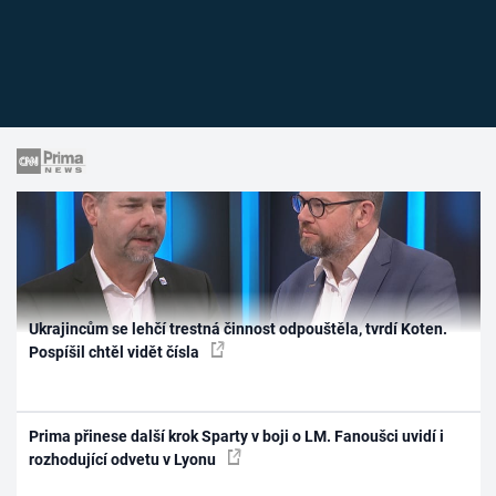
Ukrajincům se lehčí trestná činnost odpouštěla, tvrdí Koten.
Pospíšil chtěl vidět čísla
Prima přinese další krok Sparty v boji o LM. Fanoušci uvidí i
rozhodující odvetu v Lyonu