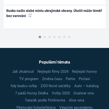
Rusko našlo slabé místo ukrajinské obrany. Útočit může téměř
bez varování
Populární témata
Jak zhubnout
Nejlepší filmy 2024
Nejlepší horory
TV program
Změna času
Partie
Počasí
Kdy budou volby
ZOO Nové začátky
Auto – katalog
7 pádů Honzy Dědka
Volby 2025
Svařené víno
Tatarák podle Pohlreicha
Aloe vera
Pěstování lichořeřišnice
Výpočet ascendentu