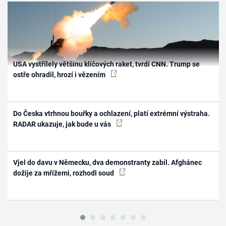
USA vystřílely většinu klíčových raket, tvrdí CNN. Trump se
ostře ohradil, hrozí i vězením
Do Česka vtrhnou bouřky a ochlazení, platí extrémní výstraha.
RADAR ukazuje, jak bude u vás
Vjel do davu v Německu, dva demonstranty zabil. Afghánec
dožije za mřížemi, rozhodl soud