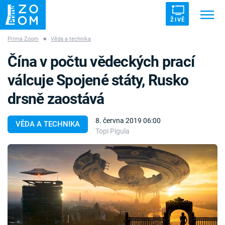
ŽIVĚ
Prima Zoom
■
Věda a technika
Trendy:
ZRÁDCI
UFO
DRUHÁ SVĚTOVÁ VÁLKA
Čína v počtu vědeckých prací
ZÁHADY
VETŘELCI DÁVNOVĚKU
válcuje Spojené státy, Rusko
drsně zaostává
8. června 2019 06:00
VĚDA A TECHNIKA
Topi Pigula
Témata
Témata
Pořady
TV Program