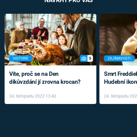
5
HISTORIE
ZAJÍMAVOSTI
Víte, proč se na Den
Smrt Freddie
díkůvzdání jí zrovna krocan?
Hudební ikon
až do konce 
24. listopadu 2022 13:40
24. listopadu 20
léky