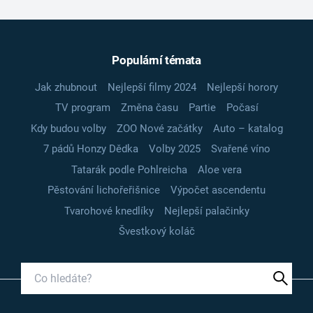
Populární témata
Jak zhubnout
Nejlepší filmy 2024
Nejlepší horory
TV program
Změna času
Partie
Počasí
Kdy budou volby
ZOO Nové začátky
Auto – katalog
7 pádů Honzy Dědka
Volby 2025
Svařené víno
Tatarák podle Pohlreicha
Aloe vera
Pěstování lichořeřišnice
Výpočet ascendentu
Tvarohové knedlíky
Nejlepší palačinky
Švestkový koláč