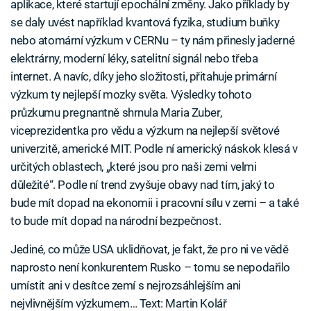
aplikace, které startují epochální změny. Jako příklady by
se daly uvést například kvantová fyzika, studium buňky
nebo atomární výzkum v CERNu – ty nám přinesly jaderné
elektrárny, moderní léky, satelitní signál nebo třeba
internet. A navíc, díky jeho složitosti, přitahuje primární
výzkum ty nejlepší mozky světa. Výsledky tohoto
průzkumu pregnantně shrnula Maria Zuber,
viceprezidentka pro vědu a výzkum na nejlepší světové
univerzitě, americké MIT. Podle ní americký náskok klesá v
určitých oblastech, „které jsou pro naši zemi velmi
důležité“. Podle ní trend zvyšuje obavy nad tím, jaký to
bude mít dopad na ekonomii i pracovní sílu v zemi – a také
to bude mít dopad na národní bezpečnost.
Jediné, co může USA uklidňovat, je fakt, že pro ni ve vědě
naprosto není konkurentem Rusko – tomu se nepodařilo
umístit ani v desítce zemí s nejrozsáhlejším ani
nejvlivnějším výzkumem… Text: Martin Kolář