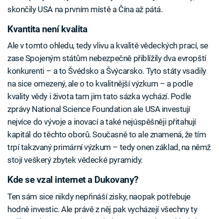
skončily USA na prvním místě a Čína až pátá.
Kvantita není kvalita
Ale v tomto ohledu, tedy vlivu a kvalitě vědeckých prací, se
zase Spojeným státům nebezpečně přiblížily dva evropští
konkurenti – a to Švédsko a Švýcarsko. Tyto státy vsadily
na sice omezený, ale o to kvalitnější výzkum – a podle
kvality vědy i života tam jim tato sázka vychází. Podle
zprávy National Science Foundation ale USA investují
nejvíce do vývoje a inovací a také nejúspěšněji přitahují
kapitál do těchto oborů. Současně to ale znamená, že tím
trpí takzvaný primární výzkum – tedy onen základ, na němž
stojí veškerý zbytek vědecké pyramidy.
Kde se vzal internet a Dukovany?
Ten sám sice nikdy nepřináší zisky, naopak potřebuje
hodně investic. Ale právě z něj pak vycházejí všechny ty