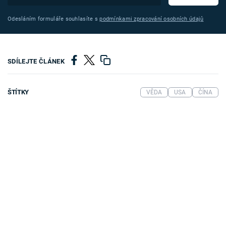
Odesláním formuláře souhlasíte s
podmínkami zpracování osobních údajů
SDÍLEJTE ČLÁNEK
ŠTÍTKY
VĚDA
USA
ČÍNA