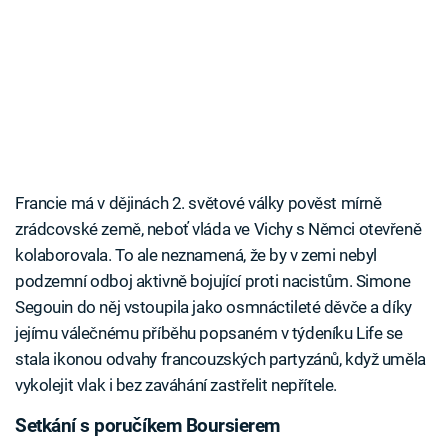
Francie má v dějinách 2. světové války pověst mírně
zrádcovské země, neboť vláda ve Vichy s Němci otevřeně
kolaborovala. To ale neznamená, že by v zemi nebyl
podzemní odboj aktivně bojující proti nacistům. Simone
Segouin do něj vstoupila jako osmnáctileté děvče a díky
jejímu válečnému příběhu popsaném v týdeníku Life se
stala ikonou odvahy francouzských partyzánů, když uměla
vykolejit vlak i bez zaváhání zastřelit nepřítele.
Setkání s poručíkem Boursierem