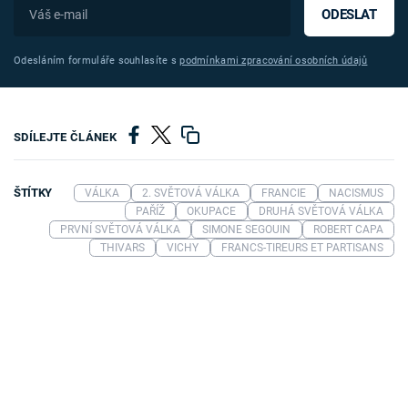
ODESLAT
Odesláním formuláře souhlasíte s
podmínkami zpracování osobních údajů
SDÍLEJTE ČLÁNEK
ŠTÍTKY
VÁLKA
2. SVĚTOVÁ VÁLKA
FRANCIE
NACISMUS
PAŘÍŽ
OKUPACE
DRUHÁ SVĚTOVÁ VÁLKA
PRVNÍ SVĚTOVÁ VÁLKA
SIMONE SEGOUIN
ROBERT CAPA
THIVARS
VICHY
FRANCS-TIREURS ET PARTISANS