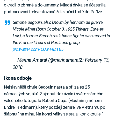
okradli o zbraně a dokumenty. Mladá dívka se účastnila i
podminování frekventované železniční tratě do Paříže.
Simone Segouin, also known by her nom de guerre
Nicole Minet (born October 3, 1925 Thivars, Eure-et-
Loir), a former French resistance fighter who served in
the Francs-Tireurs et Partisans group.
pic.twitter.com/LUw44BisB5
— Marina Amaral (@marinamaral2)
February 13,
2018
Ikona odboje
Nejslavnější chvíle Segouin nastala při zajetí 25
německých vojáků. Zajmout dokázala i světoznámého
válečného fotografa Roberta Capa (vlastním jménem
Endre Friedmann), který později zemřel ve Vietnamu po
šlápnutí na minu. Na konci války se stala ikonickou její