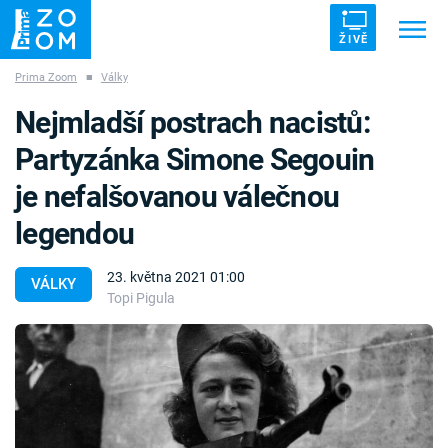
ŽIVĚ
Prima Zoom
■
Války
Trendy:
ZRÁDCI
UFO
DRUHÁ SVĚTOVÁ VÁLKA
Nejmladší postrach nacistů:
ZÁHADY
VETŘELCI DÁVNOVĚKU
Partyzánka Simone Segouin
je nefalšovanou válečnou
legendou
Témata
23. května 2021 01:00
VÁLKY
Topi Pigula
Témata
Pořady
TV Program