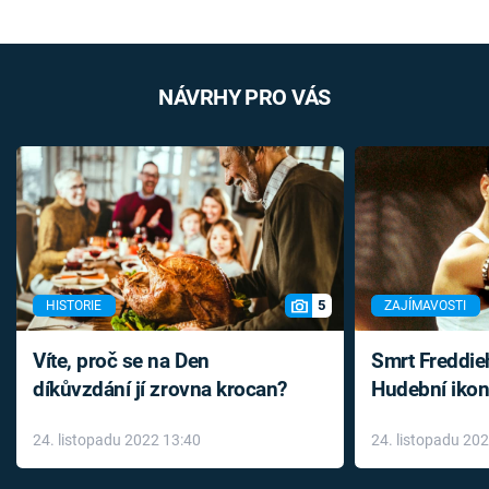
NÁVRHY PRO VÁS
5
HISTORIE
ZAJÍMAVOSTI
Víte, proč se na Den
Smrt Freddie
díkůvzdání jí zrovna krocan?
Hudební ikon
až do konce 
24. listopadu 2022 13:40
24. listopadu 20
léky