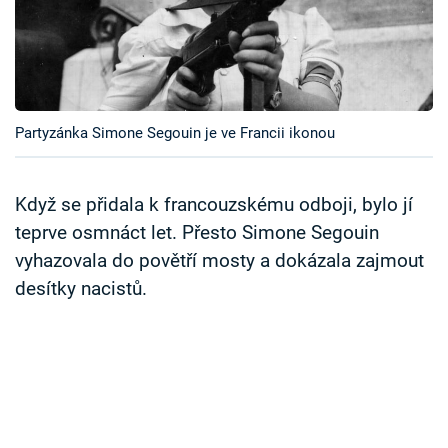
Časopis
Sledujte prima+
Přihlášení
Partyzánka Simone Segouin je ve Francii ikonou
Když se přidala k francouzskému odboji, bylo jí
Sledujte nás
teprve osmnáct let. Přesto Simone Segouin
vyhazovala do povětří mosty a dokázala zajmout
desítky nacistů.