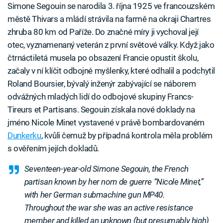
Simone Segouin se narodila 3. října 1925 ve francouzském
městě Thivars a mládí strávila na farmě na okraji Chartres
zhruba 80 km od Paříže. Do značné míry ji vychoval její
otec, vyznamenaný veterán z první světové války. Když jako
čtrnáctiletá musela po obsazení Francie opustit školu,
začaly v ní klíčit odbojné myšlenky, které odhalil a podchytil
Roland Boursier, bývalý inženýr zabývající se náborem
odvážných mladých lidí do odbojové skupiny Francs-
Tireurs et Partisans. Segouin získala nové doklady na
jméno Nicole Minet vystavené v právě bombardovaném
Dunkerku
, kvůli čemuž by případná kontrola měla problém
s ověřením jejích dokladů.
Seventeen-year-old Simone Segouin, the French
partisan known by her nom de guerre “Nicole Minet,”
with her German submachine gun MP40.
Throughout the war she was an active resistance
member and killed an unknown (but presumably high)