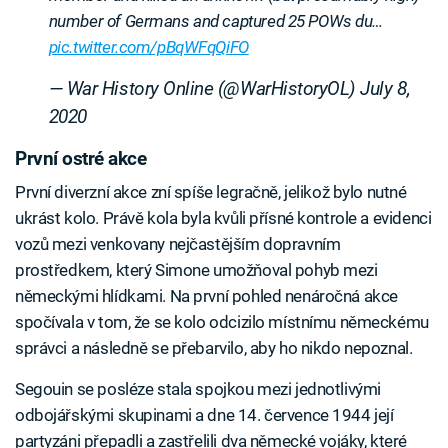
number of Germans and captured 25 POWs du…
pic.twitter.com/pBqWFqQiFO
— War History Online (@WarHistoryOL)
July 8,
2020
První ostré akce
První diverzní akce zní spíše legračně, jelikož bylo nutné
ukrást kolo. Právě kola byla kvůli přísné kontrole a evidenci
vozů mezi venkovany nejčastějším dopravním
prostředkem, který Simone umožňoval pohyb mezi
německými hlídkami. Na první pohled nenáročná akce
spočívala v tom, že se kolo odcizilo místnímu německému
správci a následně se přebarvilo, aby ho nikdo nepoznal.
Segouin se posléze stala spojkou mezi jednotlivými
odbojářskými skupinami a dne 14. července 1944 její
partyzáni přepadli a zastřelili dva německé vojáky, které