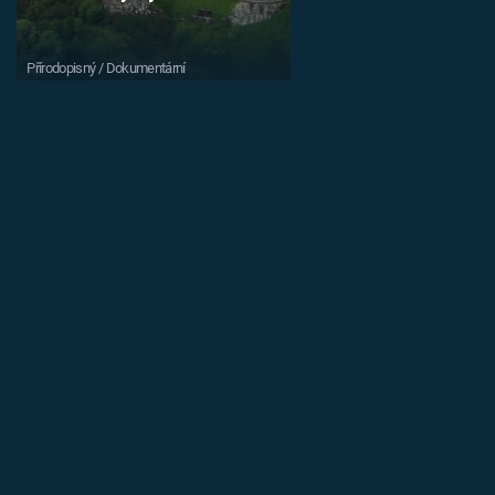
Přírodopisný / Dokumentární