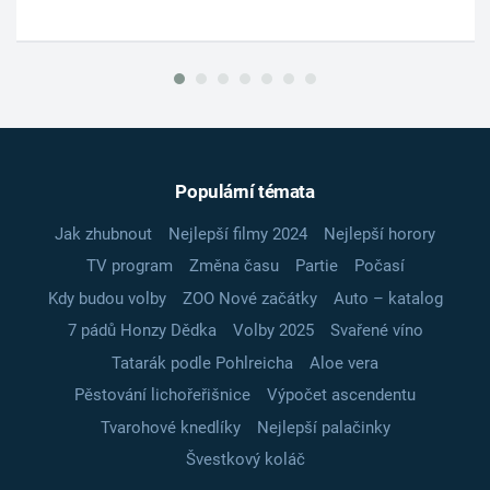
Populární témata
Jak zhubnout
Nejlepší filmy 2024
Nejlepší horory
TV program
Změna času
Partie
Počasí
Kdy budou volby
ZOO Nové začátky
Auto – katalog
7 pádů Honzy Dědka
Volby 2025
Svařené víno
Tatarák podle Pohlreicha
Aloe vera
Pěstování lichořeřišnice
Výpočet ascendentu
Tvarohové knedlíky
Nejlepší palačinky
Švestkový koláč