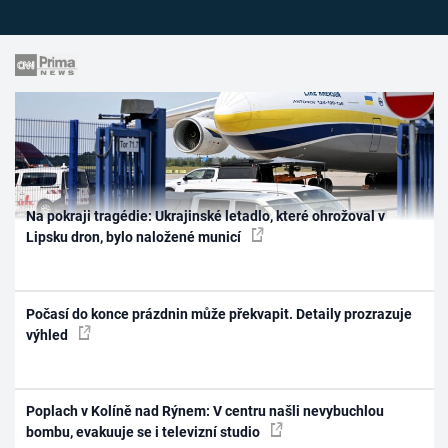
Na pokraji tragédie: Ukrajinské letadlo, které ohrožoval v
Lipsku dron, bylo naložené municí
Počasí do konce prázdnin může překvapit. Detaily prozrazuje
výhled
Poplach v Kolíně nad Rýnem: V centru našli nevybuchlou
bombu, evakuuje se i televizní studio