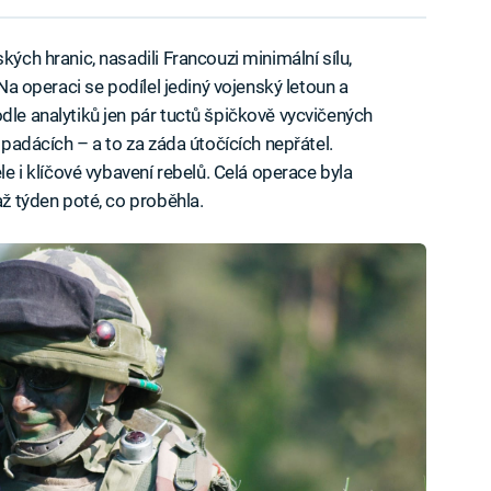
kých hranic, nasadili Francouzi minimální sílu,
 Na operaci se podílel jediný vojenský letoun a
dle analytiků jen pár tuctů špičkově vycvičených
a padácích – a to za záda útočících nepřátel.
ele i klíčové vybavení rebelů. Celá operace byla
až týden poté, co proběhla.