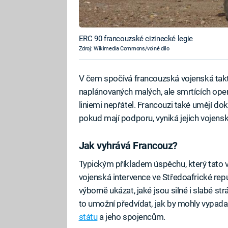
ERC 90 francouzské cizinecké legie
Zdroj: Wikimedia Commons/volné dílo
V čem spočívá francouzská vojenská takti
naplánovaných malých, ale smrtících ope
liniemi nepřátel. Francouzi také umějí do
pokud mají podporu, vyniká jejich vojenský
Jak vyhrává Francouz?
Typickým příkladem úspěchu, který tato 
vojenská intervence ve Středoafrické re
výborně ukázat, jaké jsou silné i slabé s
to umožní předvídat, jak by mohly vypad
státu
a jeho spojencům.