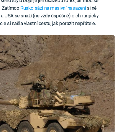
ho stylu boje je jen ukázkou toho, jak moc se
í. Zatímco
Rusko sází na masivní nasazení
silné
a USA se snaží (ne vždy úspěšně) o chirurgicky
e si našla vlastní cestu, jak porazit nepřátele.