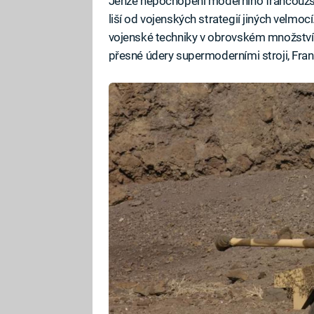
Jenže nepochopení moderního francouzské
liší od vojenských strategií jiných velmoc
vojenské techniky v obrovském množství 
přesné údery supermoderními stroji, Franci