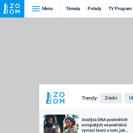
Menu
Témata
Pořady
TV Program
Cestování
Historie
HRADY A ZÁMKY
VIKINGOVÉ
HEDVÁBNÁ STEZKA
EPIDEMIE A
PANDEMIE
PŘÍRODA
STAROVĚKÝ EGYPT
Trendy:
Zrádci
U
Analýza DNA posledních
Druhá
Výročí
evropských neandrtálců
vyvrací teorii o tom, jak
světová válka