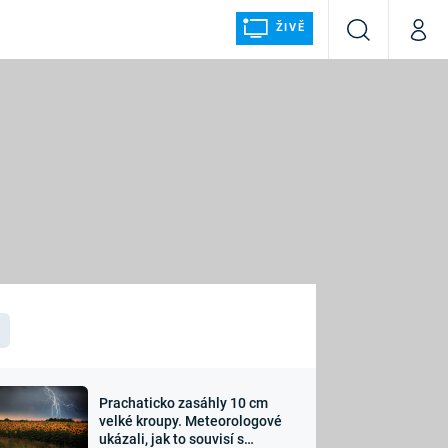
ŽIVĚ
Vyhledávání
Můj p
Prima+
ÁLKA
CNN Prima NEWS
Prima FRESH
Prima LIVING
LMY A
Prima Ženy
Prima LAJK
Prachaticko zasáhly 10 cm
osti
velké kroupy. Meteorologové
Sledujte nás
ukázali, jak to souvisí s