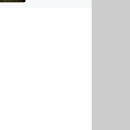
US
tornádem
RSUS
ZE A