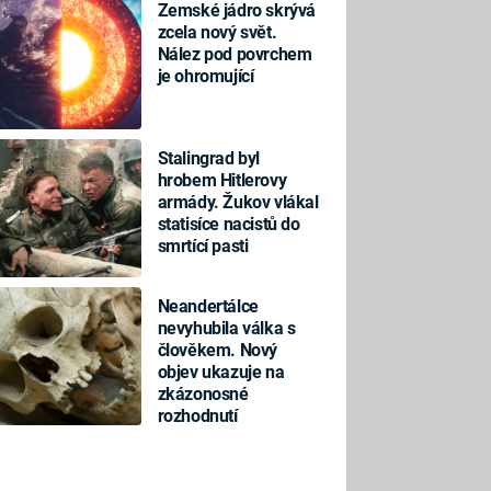
Zemské jádro skrývá
zcela nový svět.
Nález pod povrchem
je ohromující
Stalingrad byl
hrobem Hitlerovy
armády. Žukov vlákal
statisíce nacistů do
smrtící pasti
Neandertálce
nevyhubila válka s
člověkem. Nový
objev ukazuje na
zkázonosné
rozhodnutí