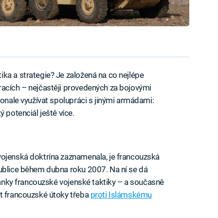
ka a strategie? Je založená na co nejlépe
racích – nejčastěji provedených za bojovými
konale využívat spolupráci s jinými armádami:
 potenciál ještě více.
vojenská doktrína zaznamenala, je francouzská
publice během dubna roku 2007. Na ní se dá
tránky francouzské vojenské taktiky – a současně
at francouzské útoky třeba
proti Islámskému