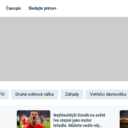
Časopis
Sledujte prima+
Věda a
Války
technika
STUDENÁ V
KORONAVIRUS
VÁLKA VE
VIETNAMU
VESMÍR
VÁLEČNÉ FI
MARS
SERIÁLY
FO
Druhá světová válka
Záhady
Vetřelci dávnověku
Nejhlasitější člověk na světě
Záhady a
Zajímav
řve stejně jako motor
letadla. Můžete vedle něj
konspirace