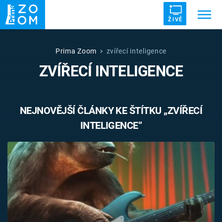
ŽIVĚ
Trendy:
ZRÁDCI
UFO
DRUHÁ SVĚTOVÁ VÁLKA
Prima Zoom
zvířecí inteligence
ZVÍŘECÍ INTELIGENCE
ZÁHADY
VETŘELCI DÁVNOVĚKU
NEJNOVĚJŠÍ ČLÁNKY KE ŠTÍTKU „ZVÍŘECÍ
INTELIGENCE“
Témata
Témata
Pořady
TV Program