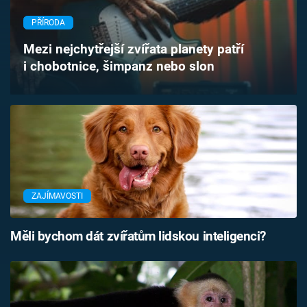
Časopis
PŘÍRODA
Sledujte prima+
Mezi nejchytřejší zvířata planety patří
i chobotnice, šimpanz nebo slon
Přihlášení
Sledujte nás
ZAJÍMAVOSTI
Měli bychom dát zvířatům lidskou inteligenci?