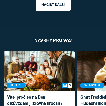
NAČÍST DALŠÍ
NÁVRHY PRO VÁS
5
HISTORIE
ZAJÍMAVOSTI
Víte, proč se na Den
Smrt Freddie
díkůvzdání jí zrovna krocan?
Hudební ikon