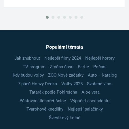
Populární témata
Jak zhubnout
Nejlepší filmy 2024
Nejlepší horory
TV program
Změna času
Partie
Počasí
Kdy budou volby
ZOO Nové začátky
Auto – katalog
7 pádů Honzy Dědka
Volby 2025
Svařené víno
Tatarák podle Pohlreicha
Aloe vera
Pěstování lichořeřišnice
Výpočet ascendentu
Tvarohové knedlíky
Nejlepší palačinky
Švestkový koláč