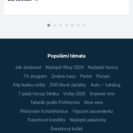
Populární témata
Jak zhubnout
Nejlepší filmy 2024
Nejlepší horory
TV program
Změna času
Partie
Počasí
Kdy budou volby
ZOO Nové začátky
Auto – katalog
7 pádů Honzy Dědka
Volby 2025
Svařené víno
Tatarák podle Pohlreicha
Aloe vera
Pěstování lichořeřišnice
Výpočet ascendentu
Tvarohové knedlíky
Nejlepší palačinky
Švestkový koláč