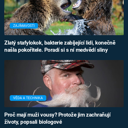
ZAJÍMAVOSTI
Zlatý stafylokok, bakterie zabíjející lidi, konečně
našla pokořitele. Poradí si s ní medvědí sliny
VĚDA A TECHNIKA
Proč mají muži vousy? Protože jim zachraňují
životy, popsali biologové