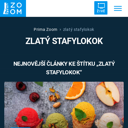
ŽIVĚ
Trendy:
ZRÁDCI
UFO
DRUHÁ SVĚTOVÁ VÁLKA
Prima Zoom
zlatý stafylokok
ZLATÝ STAFYLOKOK
ZÁHADY
VETŘELCI DÁVNOVĚKU
NEJNOVĚJŠÍ ČLÁNKY KE ŠTÍTKU „ZLATÝ
STAFYLOKOK“
Témata
Témata
Pořady
TV Program