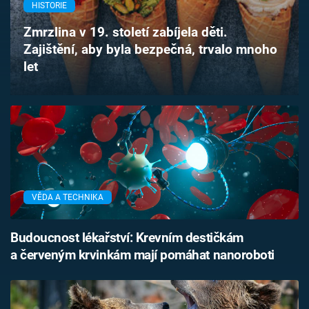
HISTORIE
Časopis
Zmrzlina v 19. století zabíjela děti.
Sledujte prima+
Zajištění, aby byla bezpečná, trvalo mnoho
let
Přihlášení
Sledujte nás
VĚDA A TECHNIKA
Budoucnost lékařství: Krevním destičkám
a červeným krvinkám mají pomáhat nanoroboti