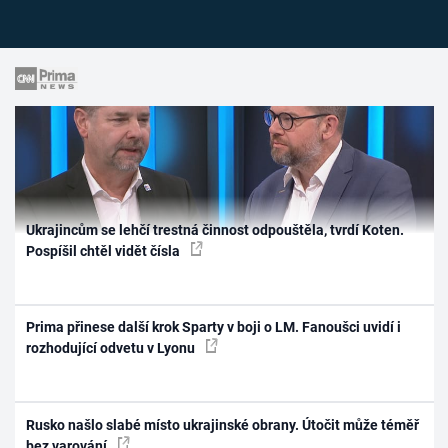
Ukrajincům se lehčí trestná činnost odpouštěla, tvrdí Koten.
Pospíšil chtěl vidět čísla
Prima přinese další krok Sparty v boji o LM. Fanoušci uvidí i
rozhodující odvetu v Lyonu
Rusko našlo slabé místo ukrajinské obrany. Útočit může téměř
bez varování