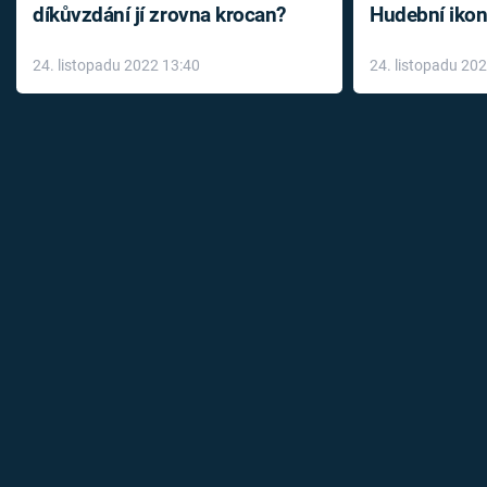
díkůvzdání jí zrovna krocan?
Hudební ikon
až do konce 
24. listopadu 2022 13:40
24. listopadu 20
léky