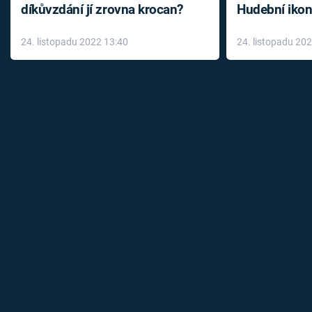
díkůvzdání jí zrovna krocan?
Hudební ikon
až do konce 
24. listopadu 2022 13:40
24. listopadu 20
léky