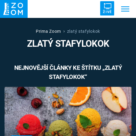
ŽIVĚ
Trendy:
ZRÁDCI
UFO
DRUHÁ SVĚTOVÁ VÁLKA
Prima Zoom
zlatý stafylokok
ZLATÝ STAFYLOKOK
ZÁHADY
VETŘELCI DÁVNOVĚKU
NEJNOVĚJŠÍ ČLÁNKY KE ŠTÍTKU „ZLATÝ
STAFYLOKOK“
Témata
Témata
Pořady
TV Program