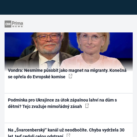
Vondra: Nesmíme působit jako magnet na migranty. Konečná
se opřela do Evropské komise
Podmínka pro Ukrajince za útok zápalnou lahví na dům s
dětmi? Tejc zvažuje mimořádný zásah
Na „Švarcenberský“ kanál už neodbočíte. Chyba vydržela 30
let, teď ceduli celou odstraní