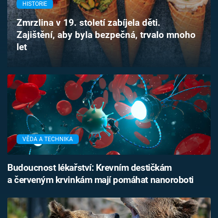
HISTORIE
Časopis
Zmrzlina v 19. století zabíjela děti.
Sledujte prima+
Zajištění, aby byla bezpečná, trvalo mnoho
let
Přihlášení
Sledujte nás
VĚDA A TECHNIKA
Budoucnost lékařství: Krevním destičkám
a červeným krvinkám mají pomáhat nanoroboti