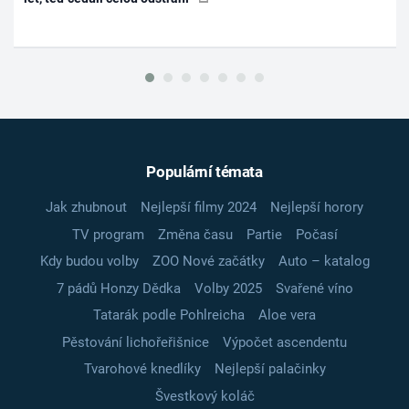
Populární témata
Jak zhubnout
Nejlepší filmy 2024
Nejlepší horory
TV program
Změna času
Partie
Počasí
Kdy budou volby
ZOO Nové začátky
Auto – katalog
7 pádů Honzy Dědka
Volby 2025
Svařené víno
Tatarák podle Pohlreicha
Aloe vera
Pěstování lichořeřišnice
Výpočet ascendentu
Tvarohové knedlíky
Nejlepší palačinky
Švestkový koláč