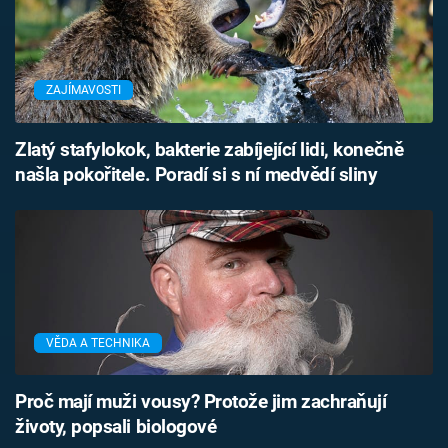
ZAJÍMAVOSTI
Zlatý stafylokok, bakterie zabíjející lidi, konečně
našla pokořitele. Poradí si s ní medvědí sliny
VĚDA A TECHNIKA
Proč mají muži vousy? Protože jim zachraňují
životy, popsali biologové