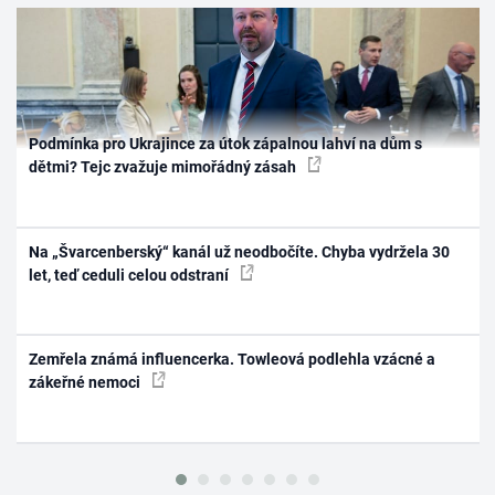
Podmínka pro Ukrajince za útok zápalnou lahví na dům s
dětmi? Tejc zvažuje mimořádný zásah
Na „Švarcenberský“ kanál už neodbočíte. Chyba vydržela 30
let, teď ceduli celou odstraní
Zemřela známá influencerka. Towleová podlehla vzácné a
zákeřné nemoci