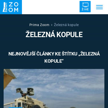
ŽIVĚ
Trendy:
ZRÁDCI
UFO
DRUHÁ SVĚTOVÁ VÁLKA
Prima Zoom
Železná kopule
ŽELEZNÁ KOPULE
ZÁHADY
VETŘELCI DÁVNOVĚKU
NEJNOVĚJŠÍ ČLÁNKY KE ŠTÍTKU „ŽELEZNÁ
KOPULE“
Témata
Témata
Pořady
TV Program