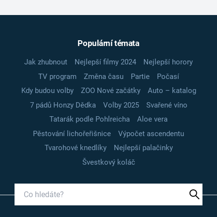
Populární témata
Jak zhubnout
Nejlepší filmy 2024
Nejlepší horory
TV program
Změna času
Partie
Počasí
Kdy budou volby
ZOO Nové začátky
Auto – katalog
7 pádů Honzy Dědka
Volby 2025
Svařené víno
Tatarák podle Pohlreicha
Aloe vera
Pěstování lichořeřišnice
Výpočet ascendentu
Tvarohové knedlíky
Nejlepší palačinky
Švestkový koláč