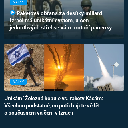
VÁLKY
Časopis
Raketová obrana za desítky miliard.
Sledujte prima+
Izrael má unikátní systém, u cen
jednotlivých střel se vám protočí panenky
Přihlášení
Sledujte nás
VÁLKY
Unikátní Železná kopule vs. rakety Kásám:
Všechno podstatné, co potřebujete vědět
o současném válčení v Izraeli