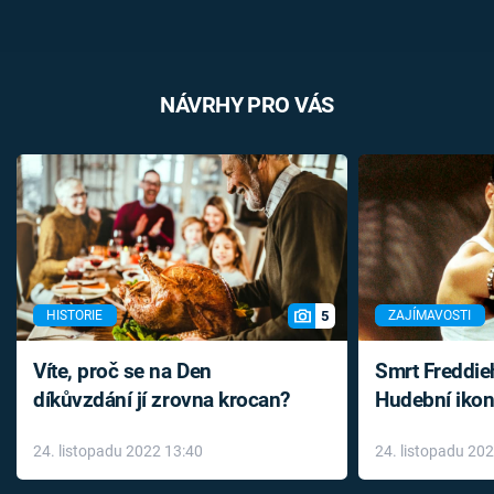
NÁVRHY PRO VÁS
5
HISTORIE
ZAJÍMAVOSTI
Víte, proč se na Den
Smrt Freddie
díkůvzdání jí zrovna krocan?
Hudební ikon
až do konce 
24. listopadu 2022 13:40
24. listopadu 20
léky