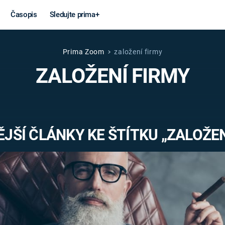
Časopis
Sledujte prima+
Prima Zoom
založení firmy
Věda a
Války
ZALOŽENÍ FIRMY
technika
STUDENÁ V
KORONAVIRUS
VÁLKA VE
VIETNAMU
VESMÍR
JŠÍ ČLÁNKY KE ŠTÍTKU „ZALOŽEN
VÁLEČNÉ FI
MARS
SERIÁLY
Záhady a
Zajímav
konspirace