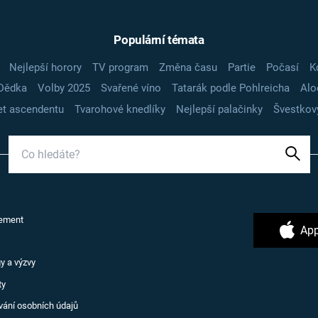
Populární témata
Nejlepší horory
TV program
Změna času
Partie
Počasí
K
Dědka
Volby 2025
Svařené víno
Tatarák podle Pohlreicha
Alo
t ascendentu
Tvarohové knedlíky
Nejlepší palačinky
Švestkov
ement
App
y a výzvy
ty
vání osobních údajů