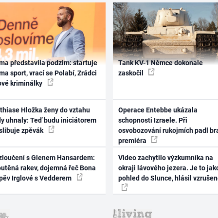
ma představila podzim: startuje
Tank KV-1 Němce dokonale
ma sport, vrací se Polabí, Zrádci
zaskočil
ové kriminálky
thiase Hložka ženy do vztahu
Operace Entebbe ukázala
dy uhnaly: Teď budu iniciátorem
schopnosti Izraele. Při
 slibuje zpěvák
osvobozování rukojmích padl br
premiéra
zloučení s Glenem Hansardem:
Video zachytilo výzkumníka na
outěná rakev, dojemná řeč Bona
okraji lávového jezera. Je to jak
zpěv Irglové s Vedderem
pohled do Slunce, hlásil vzruše