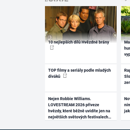
10 nejlepších dílů Hvězdné brány
Ma
hum
vy
TOP filmy a seriály podle mladých
Rap
diváků
Slo
ze
Nejen Robbie Williams.
No
LOVESTREAM 2026 přiveze
ním
hvězdy, které běžně uvidíte jen na
ja
největších světových festivalech