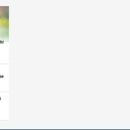
h!
se
é