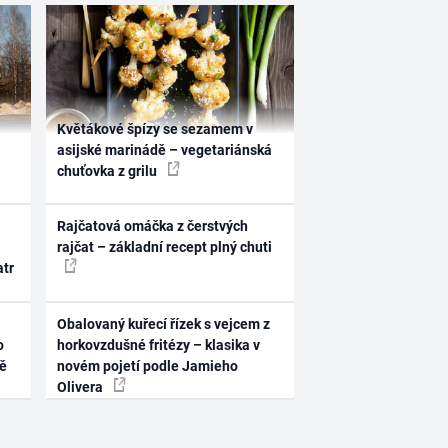
Květákové špízy se sezamem v
asijské marinádě – vegetariánská
chuťovka z grilu
Rajčatová omáčka z čerstvých
rajčat – základní recept plný chuti
atr
Obalovaný kuřecí řízek s vejcem z
o
horkovzdušné fritézy – klasika v
ně
novém pojetí podle Jamieho
Olivera