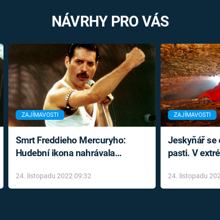
NÁVRHY PRO VÁS
ZAJÍMAVOSTI
ZAJÍMAVOSTI
Smrt Freddieho Mercuryho:
Jeskyňář se c
Hudební ikona nahrávala
pasti. V ext
až do konce života a odmítala
prožil noční
24. listopadu 2022 09:32
24. listopadu 20
léky
klaustrofobi