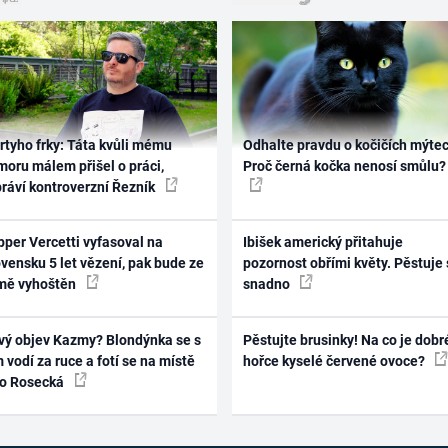
rtyho frky: Táta kvůli mému
Odhalte pravdu o kočičích mýtec
oru málem přišel o práci,
Proč černá kočka nenosí smůlu?
práví kontroverzní Řezník
per Vercetti vyfasoval na
Ibišek americký přitahuje
vensku 5 let vězení, pak bude ze
pozornost obřími květy. Pěstuje 
mě vyhoštěn
snadno
vý objev Kazmy? Blondýnka se s
Pěstujte brusinky! Na co je dobr
 vodí za ruce a fotí se na místě
hořce kyselé červené ovoce?
ko Rosecká