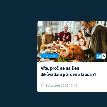
5
HISTORIE
Víte, proč se na Den
díkůvzdání jí zrovna krocan?
24. listopadu 2022 13:40