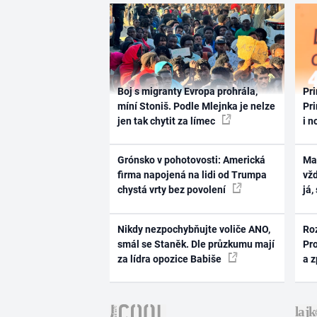
Boj s migranty Evropa prohrála,
Pri
míní Stoniš. Podle Mlejnka je nelze
Pri
jen tak chytit za límec
i n
Grónsko v pohotovosti: Americká
Ma
firma napojená na lidi od Trumpa
vž
chystá vrty bez povolení
já,
Nikdy nezpochybňujte voliče ANO,
Ro
smál se Staněk. Dle průzkumu mají
Pr
za lídra opozice Babiše
a 