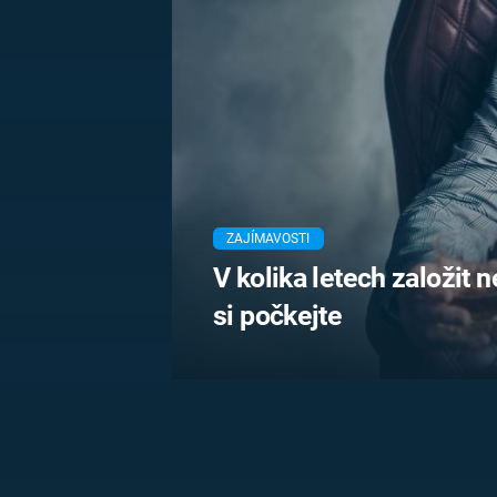
MARIE TEREZIE
ADOLF HITLER
NAPOLEON
BONAPARTE
ATENTÁT NA
REINHARDA
BRITSKÁ
HEYDRICHA
KRÁLOVSKÁ
RODINA
PRVNÍ SVĚTOVÁ
VÁLKA
ZAJÍMAVOSTI
V kolika letech založit 
si počkejte