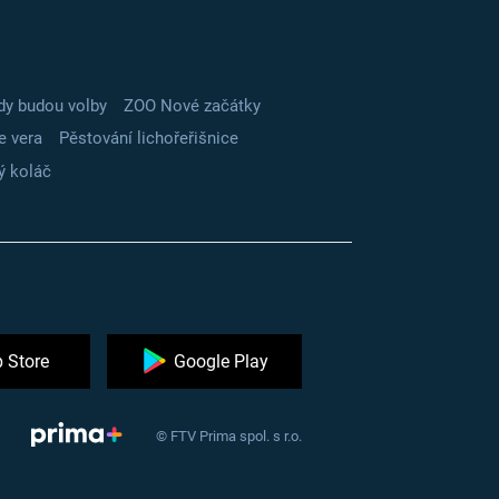
dy budou volby
ZOO Nové začátky
e vera
Pěstování lichořeřišnice
ý koláč
 Store
Google Play
© FTV Prima spol. s r.o.