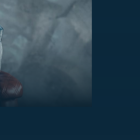
US
RSUS
ZE A