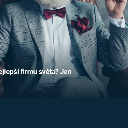
FILMY VERS
REALITA
UFO A
MIMOZEMŠŤANÉ
HORORY VE
REALITA
UTAJENÉ PŘÍBĚHY
ČESKÝCH DĚJIN
OPTICKÉ ILU
KLAMY
ALTERNATIVNÍ
HISTORIE
nejlepší firmu světa? Jen