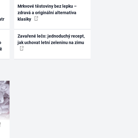
Mrkvové těstoviny bez lepku –
zdravá a originální alternativa
atr
klasiky
Zavařené lečo: jednoduchý recept,
o
jak uchovat letní zeleninu na zimu
ně