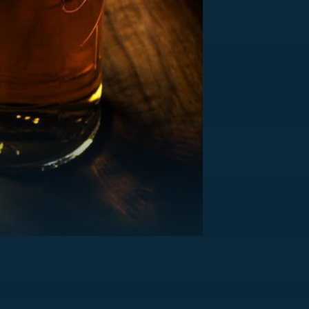
US
RSUS
ZE A