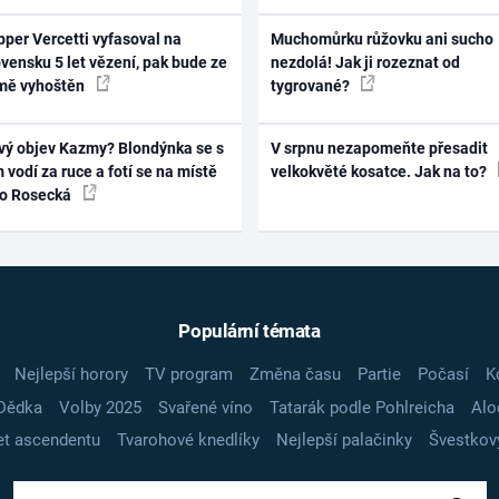
per Vercetti vyfasoval na
Muchomůrku růžovku ani sucho
vensku 5 let vězení, pak bude ze
nezdolá! Jak ji rozeznat od
mě vyhoštěn
tygrované?
vý objev Kazmy? Blondýnka se s
V srpnu nezapomeňte přesadit
 vodí za ruce a fotí se na místě
velkokvěté kosatce. Jak na to?
ko Rosecká
Populární témata
Nejlepší horory
TV program
Změna času
Partie
Počasí
K
Dědka
Volby 2025
Svařené víno
Tatarák podle Pohlreicha
Alo
t ascendentu
Tvarohové knedlíky
Nejlepší palačinky
Švestkov