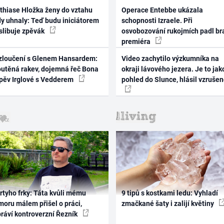
thiase Hložka ženy do vztahu
Operace Entebbe ukázala
dy uhnaly: Teď budu iniciátorem
schopnosti Izraele. Při
 slibuje zpěvák
osvobozování rukojmích padl br
premiéra
zloučení s Glenem Hansardem:
Video zachytilo výzkumníka na
outěná rakev, dojemná řeč Bona
okraji lávového jezera. Je to jak
zpěv Irglové s Vedderem
pohled do Slunce, hlásil vzruše
rtyho frky: Táta kvůli mému
9 tipů s kostkami ledu: Vyhladí
oru málem přišel o práci,
zmačkané šaty i zalijí květiny
práví kontroverzní Řezník