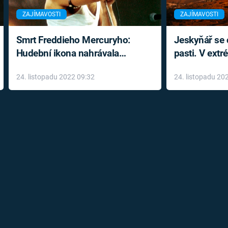
ZAJÍMAVOSTI
ZAJÍMAVOSTI
Smrt Freddieho Mercuryho:
Jeskyňář se c
Hudební ikona nahrávala
pasti. V ext
až do konce života a odmítala
prožil noční
24. listopadu 2022 09:32
24. listopadu 20
léky
klaustrofobi