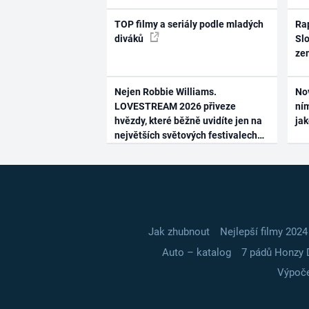
TOP filmy a seriály podle mladých
Rap
diváků
Slo
ze
Nejen Robbie Williams.
No
LOVESTREAM 2026 přiveze
ním
hvězdy, které běžně uvidíte jen na
ja
největších světových festivalech
Jak zhubnout
Nejlepší filmy 2024
Auto – katalog
7 pádů Honzy 
Výpoče