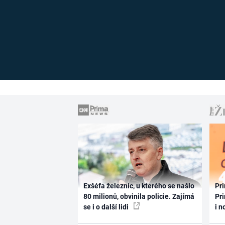
Exšéfa železnic, u kterého se našlo
Pri
80 milionů, obvinila policie. Zajímá
Pri
se i o další lidi
i n