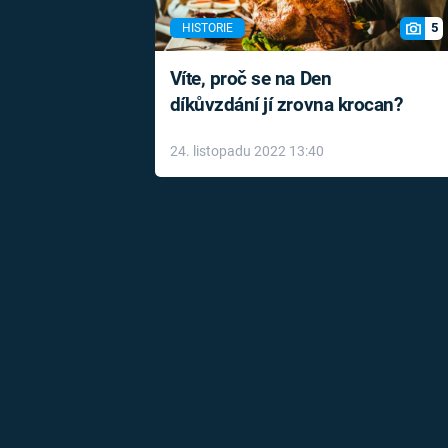
5
HISTORIE
Víte, proč se na Den
díkůvzdání jí zrovna krocan?
24. listopadu 2022 13:40