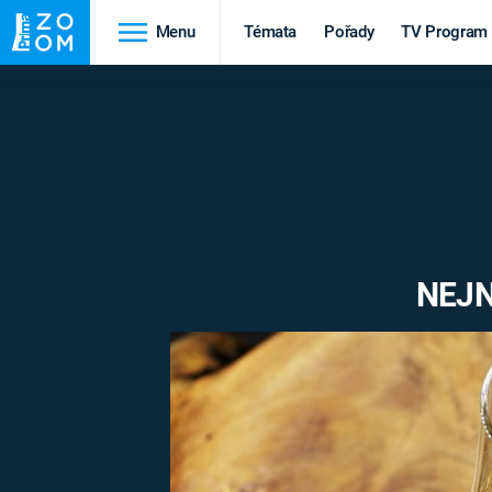
Menu
Témata
Pořady
TV Program
Cestování
Historie
HRADY A ZÁMKY
VIKINGOVÉ
HEDVÁBNÁ STEZKA
EPIDEMIE A
PANDEMIE
PŘÍRODA
NEJN
STAROVĚKÝ EGYPT
Druhá
Výročí
světová válka