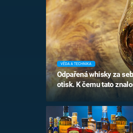
MARIE TEREZIE
ADOLF HITLER
NAPOLEON
BONAPARTE
ATENTÁT NA
REINHARDA
BRITSKÁ
HEYDRICHA
KRÁLOVSKÁ
RODINA
PRVNÍ SVĚTOVÁ
VÁLKA
VĚDA A TECHNIKA
Odpařená whisky za seb
otisk. K čemu tato znalo