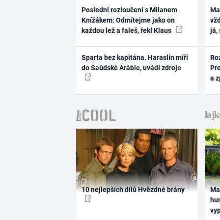
Poslední rozloučení s Milanem
Ma
Knížákem: Odmítejme jako on
vž
každou lež a faleš, řekl Klaus
já,
Sparta bez kapitána. Haraslín míří
Ro
do Saúdské Arábie, uvádí zdroje
Pr
a 
10 nejlepších dílů Hvězdné brány
Ma
hum
vy