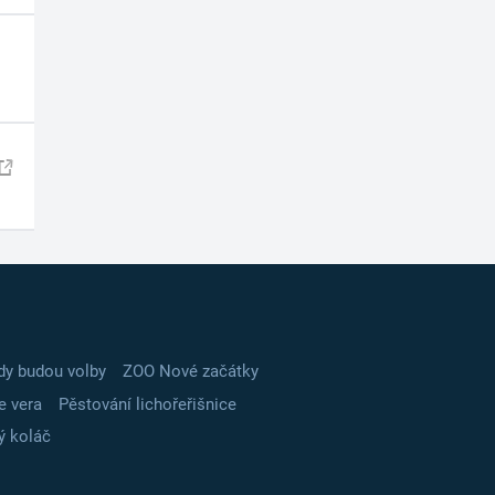
dy budou volby
ZOO Nové začátky
e vera
Pěstování lichořeřišnice
ý koláč