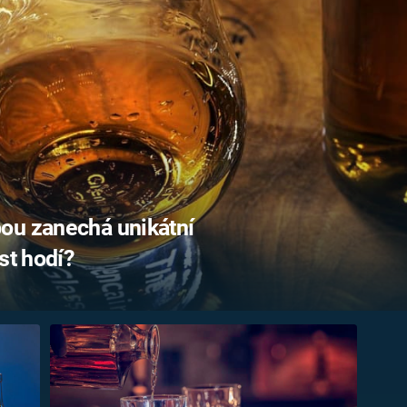
FILMY VERS
REALITA
UFO A
MIMOZEMŠŤANÉ
HORORY VE
REALITA
UTAJENÉ PŘÍBĚHY
ČESKÝCH DĚJIN
OPTICKÉ ILU
KLAMY
ALTERNATIVNÍ
HISTORIE
ou zanechá unikátní
st hodí?