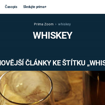
Časopis
Sledujte prima+
Prima Zoom
whiskey
Věda a
Války
WHISKEY
technika
STUDENÁ V
KORONAVIRUS
VÁLKA VE
VIETNAMU
VESMÍR
OVĚJŠÍ ČLÁNKY KE ŠTÍTKU „WHI
VÁLEČNÉ FI
MARS
SERIÁLY
Záhady a
Zajímav
konspirace