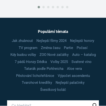
Populární témata
Jak zhubnout
Nejlepší filmy 2024
Nejlepší horory
TV program
Změna času
Partie
Počasí
Kdy budou volby
ZOO Nové začátky
Auto – katalog
7 pádů Honzy Dědka
Volby 2025
Svařené víno
Tatarák podle Pohlreicha
Aloe vera
Pěstování lichořeřišnice
Výpočet ascendentu
Tvarohové knedlíky
Nejlepší palačinky
Švestkový koláč