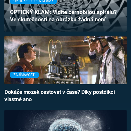
OPTICKÉ ILUZE A KLAMY
Časopis
OPTICKÝ KLAM: Vidíte černobílou spirálu?
Ve skutečnosti na obrázku žádná není
Sledujte prima+
Přihlášení
Sledujte nás
ZAJÍMAVOSTI
Dokáže mozek cestovat v čase? Díky postdikci
vlastně ano