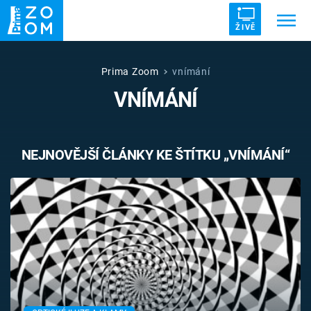
ŽIVĚ
Trendy:
ZRÁDCI
UFO
DRUHÁ SVĚTOVÁ VÁLKA
Prima Zoom
vnímání
VNÍMÁNÍ
ZÁHADY
VETŘELCI DÁVNOVĚKU
NEJNOVĚJŠÍ ČLÁNKY KE ŠTÍTKU „VNÍMÁNÍ“
Témata
Témata
Pořady
TV Program