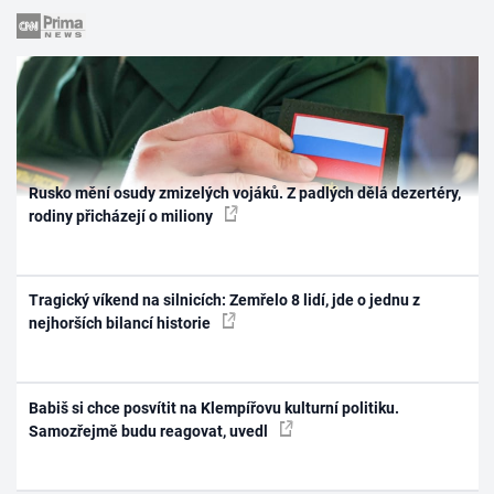
Rusko mění osudy zmizelých vojáků. Z padlých dělá dezertéry,
rodiny přicházejí o miliony
Tragický víkend na silnicích: Zemřelo 8 lidí, jde o jednu z
nejhorších bilancí historie
Babiš si chce posvítit na Klempířovu kulturní politiku.
Samozřejmě budu reagovat, uvedl