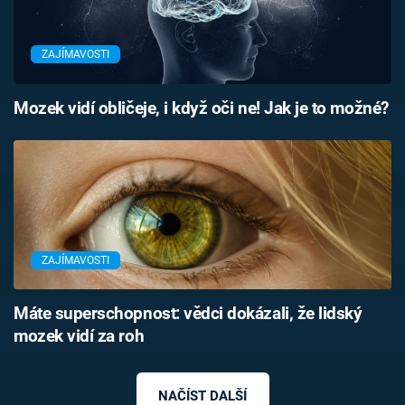
ZAJÍMAVOSTI
Mozek vidí obličeje, i když oči ne! Jak je to možné?
ZAJÍMAVOSTI
Máte superschopnost: vědci dokázali, že lidský
mozek vidí za roh
NAČÍST DALŠÍ