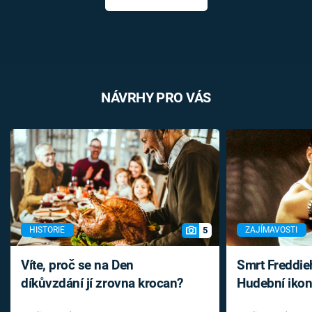
NÁVRHY PRO VÁS
5
HISTORIE
ZAJÍMAVOSTI
Víte, proč se na Den
Smrt Freddie
díkůvzdání jí zrovna krocan?
Hudební ikon
až do konce 