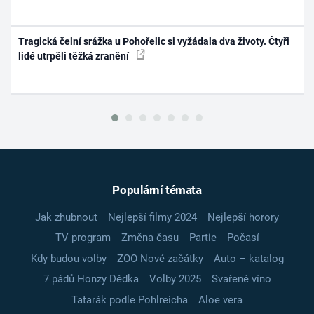
Tragická čelní srážka u Pohořelic si vyžádala dva životy. Čtyři
lidé utrpěli těžká zranění
Populární témata
Jak zhubnout
Nejlepší filmy 2024
Nejlepší horory
TV program
Změna času
Partie
Počasí
Kdy budou volby
ZOO Nové začátky
Auto – katalog
7 pádů Honzy Dědka
Volby 2025
Svařené víno
Tatarák podle Pohlreicha
Aloe vera