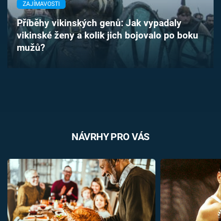
ZAJÍMAVOSTI
Časopis
Příběhy vikinských genů: Jak vypadaly
Sledujte prima+
vikinské ženy a kolik jich bojovalo po boku
mužů?
Přihlášení
Sledujte nás
NÁVRHY PRO VÁS