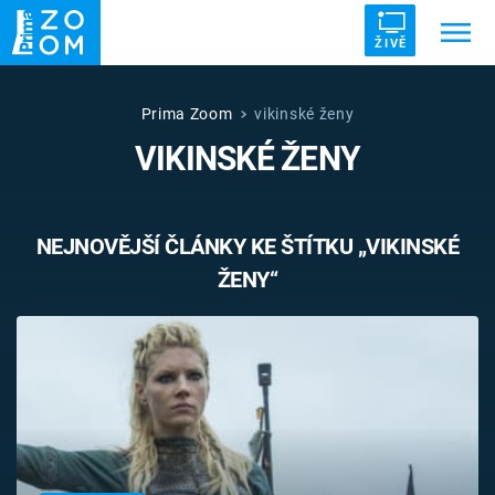
ŽIVĚ
Trendy:
ZRÁDCI
UFO
DRUHÁ SVĚTOVÁ VÁLKA
Prima Zoom
vikinské ženy
VIKINSKÉ ŽENY
ZÁHADY
VETŘELCI DÁVNOVĚKU
NEJNOVĚJŠÍ ČLÁNKY KE ŠTÍTKU „VIKINSKÉ
ŽENY“
Témata
Témata
Pořady
TV Program