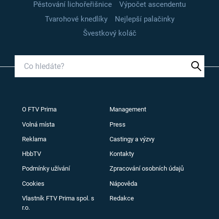
Pěstování lichořeřišnice
Výpočet ascendentu
Tvarohové knedlíky
Nejlepší palačinky
Švestkový koláč
O FTV Prima
Management
Volná místa
Press
Reklama
Castingy a výzvy
HbbTV
Kontakty
Podmínky užívání
Zpracování osobních údajů
Cookies
Nápověda
Vlastník FTV Prima spol. s
Redakce
r.o.