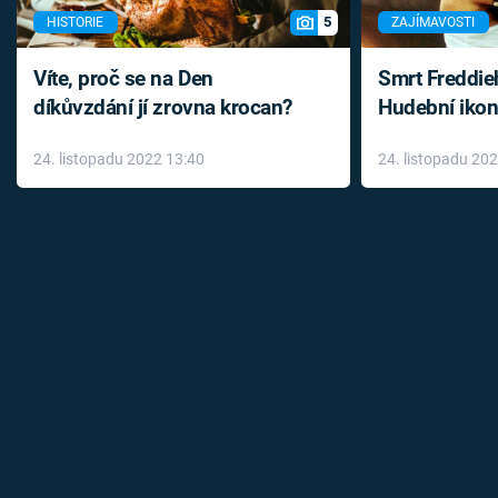
5
HISTORIE
ZAJÍMAVOSTI
Víte, proč se na Den
Smrt Freddie
díkůvzdání jí zrovna krocan?
Hudební ikon
až do konce 
24. listopadu 2022 13:40
24. listopadu 20
léky