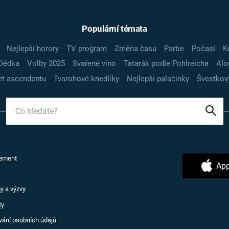
Populární témata
Nejlepší horory
TV program
Změna času
Partie
Počasí
K
Dědka
Volby 2025
Svařené víno
Tatarák podle Pohlreicha
Alo
t ascendentu
Tvarohové knedlíky
Nejlepší palačinky
Švestkov
ement
App
y a výzvy
ty
vání osobních údajů