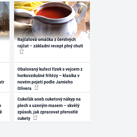
Rajčatová omáčka z čerstvých
rajčat – základní recept plný chuti
Obalovaný kuřecí řízek s vejcem z
horkovzdušné fritézy – klasika v
atr
novém pojetí podle Jamieho
Olivera
Cukeťák aneb cuketový nákyp na
o
plech s uzeným masem – skvělý
ně
způsob, jak zpracovat přerostlé
cukety