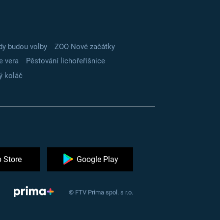
dy budou volby
ZOO Nové začátky
e vera
Pěstování lichořeřišnice
ý koláč
 Store
Google Play
© FTV Prima spol. s r.o.