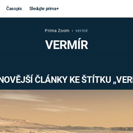
Časopis
Sledujte prima+
Prima Zoom
vermír
Věda a
Války
VERMÍR
technika
STUDENÁ V
KORONAVIRUS
VÁLKA VE
VIETNAMU
VESMÍR
NOVĚJŠÍ ČLÁNKY KE ŠTÍTKU „VER
VÁLEČNÉ FI
MARS
SERIÁLY
Záhady a
Zajímav
konspirace