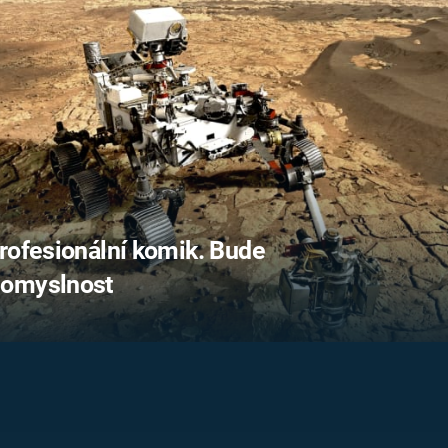
FILMY VERS
REALITA
UFO A
MIMOZEMŠŤANÉ
HORORY VE
REALITA
UTAJENÉ PŘÍBĚHY
ČESKÝCH DĚJIN
OPTICKÉ ILU
KLAMY
ALTERNATIVNÍ
HISTORIE
rofesionální komik. Bude
nomyslnost