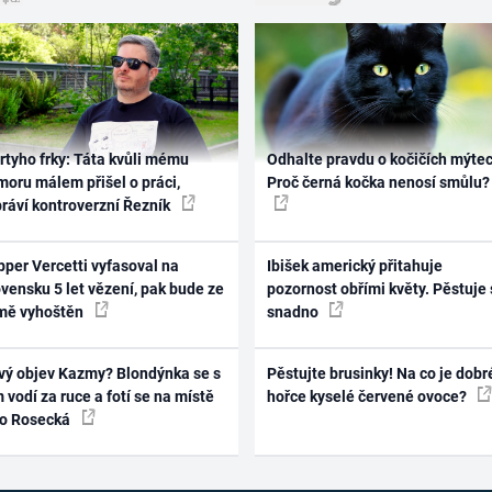
rtyho frky: Táta kvůli mému
Odhalte pravdu o kočičích mýtec
oru málem přišel o práci,
Proč černá kočka nenosí smůlu?
práví kontroverzní Řezník
per Vercetti vyfasoval na
Ibišek americký přitahuje
vensku 5 let vězení, pak bude ze
pozornost obřími květy. Pěstuje 
mě vyhoštěn
snadno
vý objev Kazmy? Blondýnka se s
Pěstujte brusinky! Na co je dobr
 vodí za ruce a fotí se na místě
hořce kyselé červené ovoce?
ko Rosecká