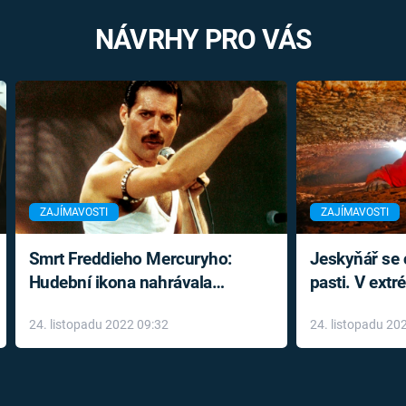
NÁVRHY PRO VÁS
ZAJÍMAVOSTI
ZAJÍMAVOSTI
Smrt Freddieho Mercuryho:
Jeskyňář se c
Hudební ikona nahrávala
pasti. V ext
až do konce života a odmítala
prožil noční
24. listopadu 2022 09:32
24. listopadu 20
léky
klaustrofobi