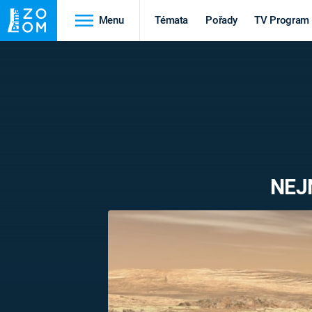
Menu
Témata
Pořady
TV Program
Cestování
Historie
HRADY A ZÁMKY
VIKINGOVÉ
HEDVÁBNÁ STEZKA
EPIDEMIE A
PANDEMIE
PŘÍRODA
NEJ
STAROVĚKÝ EGYPT
Druhá
Výročí
světová válka