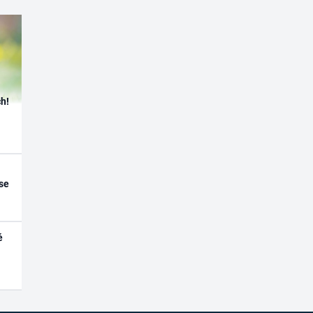
h!
se
é