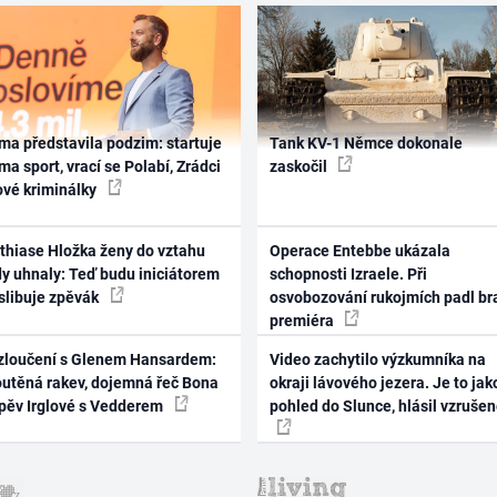
ma představila podzim: startuje
Tank KV-1 Němce dokonale
ma sport, vrací se Polabí, Zrádci
zaskočil
ové kriminálky
thiase Hložka ženy do vztahu
Operace Entebbe ukázala
dy uhnaly: Teď budu iniciátorem
schopnosti Izraele. Při
 slibuje zpěvák
osvobozování rukojmích padl br
premiéra
zloučení s Glenem Hansardem:
Video zachytilo výzkumníka na
outěná rakev, dojemná řeč Bona
okraji lávového jezera. Je to jak
zpěv Irglové s Vedderem
pohled do Slunce, hlásil vzruše