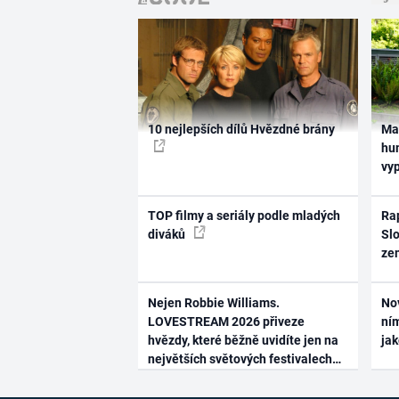
10 nejlepších dílů Hvězdné brány
Ma
hum
vy
TOP filmy a seriály podle mladých
Rap
diváků
Slo
ze
Nejen Robbie Williams.
No
LOVESTREAM 2026 přiveze
ním
hvězdy, které běžně uvidíte jen na
ja
největších světových festivalech