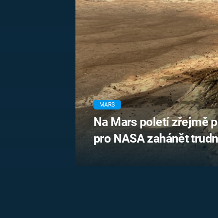
MARIE TEREZIE
ADOLF HITLER
NAPOLEON
BONAPARTE
ATENTÁT NA
REINHARDA
BRITSKÁ
HEYDRICHA
KRÁLOVSKÁ
RODINA
PRVNÍ SVĚTOVÁ
VÁLKA
MARS
Na Mars poletí zřejmě p
pro NASA zahánět trud