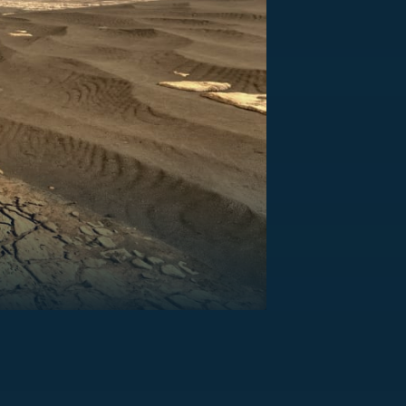
US
RSUS
ZE A