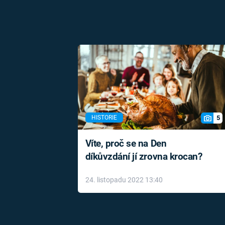
5
HISTORIE
Víte, proč se na Den
díkůvzdání jí zrovna krocan?
24. listopadu 2022 13:40