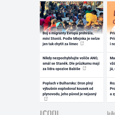
Boj s migranty Evropa prohrála,
Pri
míní Stoniš. Podle Mlejnka je nelze
Pri
jen tak chytit za límec
i n
Nikdy nezpochybňujte voliče ANO,
Ma
smál se Staněk. Dle průzkumu mají
vž
za lídra opozice Babiše
já,
Poplach v Bulharsku: Dron plný
Ro
výbušnin explodoval kousek od
Pr
plynovodu, jeho původ je nejasný
a 