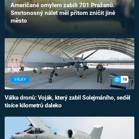
Američané omylem zabili 701 Pražanů.
Časopis
Smrtonosný nálet měl přitom zničit jiné
město
Sledujte prima+
Přihlášení
Sledujte nás
10
VÁLKY
Válka dronů: Voják, který zabil Solejmáního, seděl
tisíce kilometrů daleko