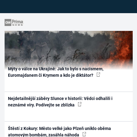
Mýty o válce na Ukrajině: Jak to bylo s nacismem,
Euromajdanem či Krymem a kdo je diktátor?
Nejdetailnější záběry Slunce v historii: Vědci odhalili i
neznámé víry. Podívejte se zblízka
Štěstí z Kokury: Město velké jako Plzeň uniklo oběma
atomovým bombám, zasáhla náhoda