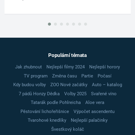
Populární témata
Jak zhubnout
Nejlepší filmy 2024
Nejlepší horory
TV program
Změna času
Partie
Počasí
Kdy budou volby
ZOO Nové začátky
Auto – katalog
7 pádů Honzy Dědka
Volby 2025
Svařené víno
Tatarák podle Pohlreicha
Aloe vera
Pěstování lichořeřišnice
Výpočet ascendentu
Tvarohové knedlíky
Nejlepší palačinky
Švestkový koláč