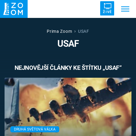
ŽIVĚ
Trendy:
ZRÁDCI
UFO
DRUHÁ SVĚTOVÁ VÁLKA
Prima Zoom
USAF
USAF
ZÁHADY
VETŘELCI DÁVNOVĚKU
NEJNOVĚJŠÍ ČLÁNKY KE ŠTÍTKU „USAF“
Témata
Témata
Pořady
TV Program
DRUHÁ SVĚTOVÁ VÁLKA