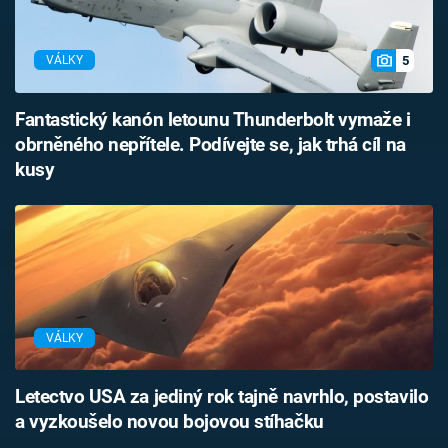
5
VÁLKY
Fantastický kanón letounu Thunderbolt vymaže i
obrněného nepřítele. Podívejte se, jak trhá cíl na
kusy
VÁLKY
Letectvo USA za jediný rok tajně navrhlo, postavilo
a vyzkoušelo novou bojovou stíhačku