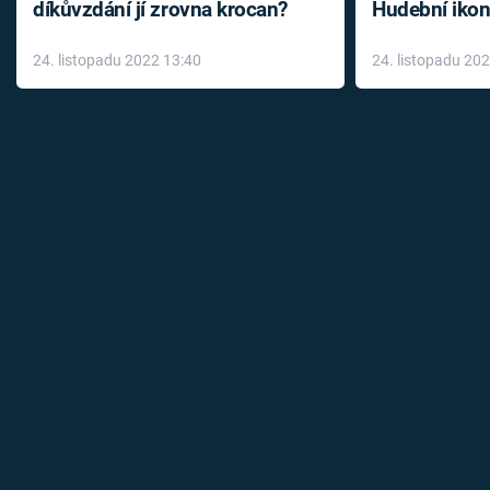
díkůvzdání jí zrovna krocan?
Hudební ikon
až do konce 
24. listopadu 2022 13:40
24. listopadu 20
léky